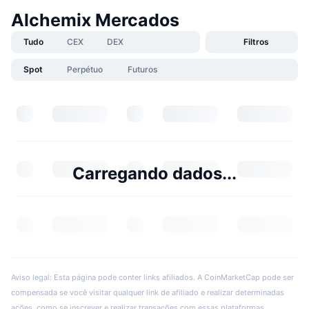
Alchemix Mercados
Tudo
CEX
DEX
Filtros
Spot
Perpétuo
Futuros
Carregando dados...
Aviso legal: Esta página pode conter links afiliados. A CoinMarketCap pode ser
compensada se você visitar qualquer link de afiliado e realizar determinadas
ações, como se inscrever e realizar transações com essas plataformas