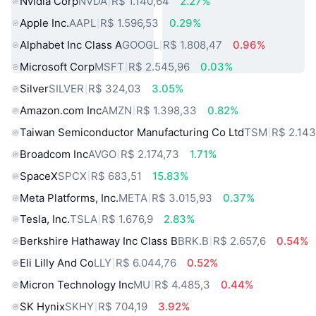
Nvidia Corp
NVDA
R$ 1.140,64
2.27%
Apple Inc.
AAPL
R$ 1.596,53
0.29%
Alphabet Inc Class A
GOOGL
R$ 1.808,47
0.96%
Microsoft Corp
MSFT
R$ 2.545,96
0.03%
Silver
SILVER
R$ 324,03
3.05%
Amazon.com Inc
AMZN
R$ 1.398,33
0.82%
Taiwan Semiconductor Manufacturing Co Ltd
TSM
R$ 2.143
Broadcom Inc
AVGO
R$ 2.174,73
1.71%
SpaceX
SPCX
R$ 683,51
15.83%
Meta Platforms, Inc.
META
R$ 3.015,93
0.37%
Tesla, Inc.
TSLA
R$ 1.676,9
2.83%
Berkshire Hathaway Inc Class B
BRK.B
R$ 2.657,6
0.54%
Eli Lilly And Co
LLY
R$ 6.044,76
0.52%
Micron Technology Inc
MU
R$ 4.485,3
0.44%
SK Hynix
SKHY
R$ 704,19
3.92%