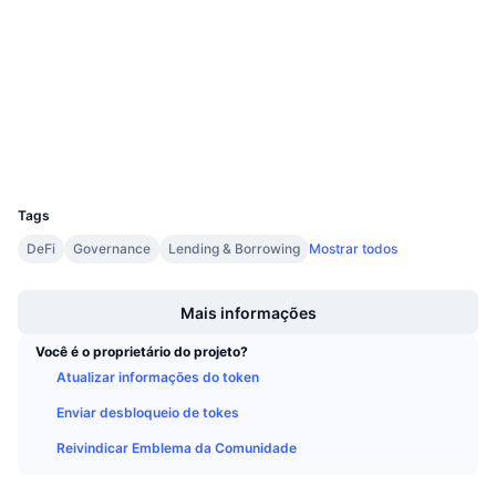
4.1
Próximas Vendas
Classificação (CertiK)
Taxas de Financiamento
Aprenda e Ganhe
Auditorias
etherscan.io
Calendários
Exploradores
Carteiras
Calendário de ICO
UCID
8613
Calendário de eventos
Tags
DeFi
Governance
Lending & Borrowing
Mostrar todos
Boost
Mais informações
Você é o proprietário do projeto?
Atualizar informações do token
Enviar desbloqueio de tokes
Reivindicar Emblema da Comunidade