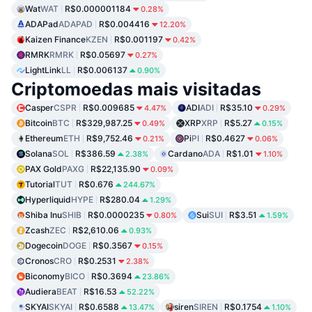
Wat
WAT
R$0.000001184
0.28%
ADAPad
ADAPAD
R$0.004416
12.20%
Kaizen Finance
KZEN
R$0.001197
0.42%
RMRK
RMRK
R$0.05697
0.27%
LightLink
LL
R$0.006137
0.90%
Criptomoedas mais visitadas
Casper
CSPR
R$0.009685
ADI
ADI
R$35.10
4.47%
0.29%
Bitcoin
BTC
R$329,987.25
XRP
XRP
R$5.27
0.49%
0.15%
Ethereum
ETH
R$9,752.46
Pi
PI
R$0.4627
0.21%
0.06%
Solana
SOL
R$386.59
Cardano
ADA
R$1.01
2.38%
1.10%
PAX Gold
PAXG
R$22,135.90
0.09%
Tutorial
TUT
R$0.676
244.67%
Hyperliquid
HYPE
R$280.04
1.29%
Shiba Inu
SHIB
R$0.0000235
Sui
SUI
R$3.51
0.80%
1.59%
Zcash
ZEC
R$2,610.06
0.93%
Dogecoin
DOGE
R$0.3567
0.15%
Cronos
CRO
R$0.2531
2.38%
Biconomy
BICO
R$0.3694
23.86%
Audiera
BEAT
R$16.53
52.22%
SKYAI
SKYAI
R$0.6588
siren
SIREN
R$0.1754
13.47%
1.10%