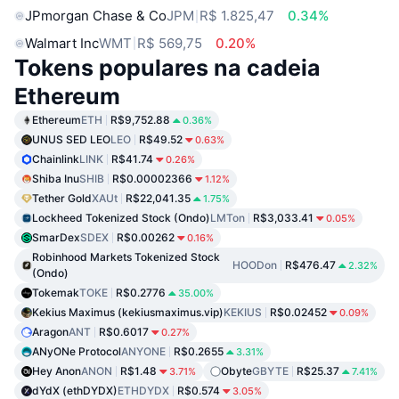
JPmorgan Chase & Co
JPM
R$ 1.825,47
0.34%
Walmart Inc
WMT
R$ 569,75
0.20%
Tokens populares na cadeia
Ethereum
Ethereum
ETH
R$9,752.88
0.36%
UNUS SED LEO
LEO
R$49.52
0.63%
Chainlink
LINK
R$41.74
0.26%
Shiba Inu
SHIB
R$0.00002366
1.12%
Tether Gold
XAUt
R$22,041.35
1.75%
Lockheed Tokenized Stock (Ondo)
LMTon
R$3,033.41
0.05%
SmarDex
SDEX
R$0.00262
0.16%
Robinhood Markets Tokenized Stock
HOODon
R$476.47
2.32%
(Ondo)
Tokemak
TOKE
R$0.2776
35.00%
Kekius Maximus (kekiusmaximus.vip)
KEKIUS
R$0.02452
0.09%
Aragon
ANT
R$0.6017
0.27%
ANyONe Protocol
ANYONE
R$0.2655
3.31%
Hey Anon
ANON
R$1.48
Obyte
GBYTE
R$25.37
3.71%
7.41%
dYdX (ethDYDX)
ETHDYDX
R$0.574
3.05%