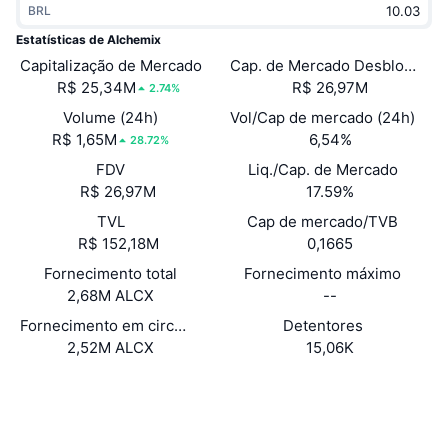
BRL
Em alta
ETFs de criptomoedas
Aprenda
CMC MCP
Estatísticas de Alchemix
Capitalização de Mercado
Novo
Cap. de Mercado Desbloquea
ETFs de Bitcoin
x402
Novidades
R$ 25,34M
R$ 26,97M
2.74%
Cripto
ETFs de Ethereum
Volume (24h)
Vol/Cap de mercado (24h)
Academy
R$ 1,65M
6,54%
28.72%
Política
FDV
Liq./Cap. de Mercado
Análise técnica
Pesquisa
R$ 26,97M
17.59%
Esportes
TVL
Cap de mercado/TVB
RSI
Vídeos
R$ 152,18M
0,1665
Finanças
MACD
Fornecimento total
Fornecimento máximo
Glossário
2,68M ALCX
--
Tecnologia
Fornecimento em circulação
Detentores
Derivativos
Campanhas
2,52M ALCX
15,06K
NFT
Visão Geral
Site
Airdrops
Website
Sociais
Estatísticas Gerais dos NFT
Liquidações
Recompensas em Diamantes
Contratos
0xdbdb...90c8df