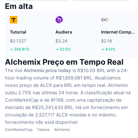
Em alta
Tutorial
Audiera
Internet Computer
$0.1327
$3.24
$2.18
245.61%
52.5%
4.12%
Alchemix Preço em Tempo Real
The live
Alchemix price today
is R$10.03 BRL with a 24-
hour trading volume of R$1,659,081 BRL.
Atualizamos
nosso preço de ALCX para BRL em tempo real.
Alchemix
subiu 2.75% nas últimas 24 horas.
A classificação atual na
CoinMarketCap é de #1168, com uma capitalização de
mercado de R$25,341,430 BRL.
Há um fornecimento em
circulação de 2,527,117 ALCX moedas
e no máximo.
fornecimento não está disponível
CoinMarketCap
Tokens
Alchemix