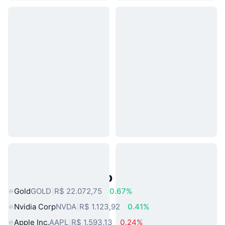
Ativos do Mundo Real Populares
Gold
GOLD
R$ 22.072,75
0.67%
Nvidia Corp
NVDA
R$ 1.123,92
0.41%
Apple Inc.
AAPL
R$ 1.593,13
0.24%