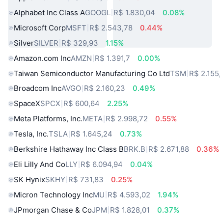
Alphabet Inc Class A
GOOGL
R$ 1.830,04
0.08%
Microsoft Corp
MSFT
R$ 2.543,78
0.44%
Silver
SILVER
R$ 329,93
1.15%
Amazon.com Inc
AMZN
R$ 1.391,7
0.00%
Taiwan Semiconductor Manufacturing Co Ltd
TSM
R$ 2.155
Broadcom Inc
AVGO
R$ 2.160,23
0.49%
SpaceX
SPCX
R$ 600,64
2.25%
Meta Platforms, Inc.
META
R$ 2.998,72
0.55%
Tesla, Inc.
TSLA
R$ 1.645,24
0.73%
Berkshire Hathaway Inc Class B
BRK.B
R$ 2.671,88
0.36%
Eli Lilly And Co
LLY
R$ 6.094,94
0.04%
SK Hynix
SKHY
R$ 731,83
0.25%
Micron Technology Inc
MU
R$ 4.593,02
1.94%
JPmorgan Chase & Co
JPM
R$ 1.828,01
0.37%