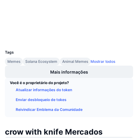
Próximas Vendas
explorer.cronos.org
Taxas de Financiamento
Aprenda e Ganhe
Exploradores
Calendários
Carteiras
UCID
Calendário de ICO
30402
Tags
Calendário de eventos
Memes
Solana Ecosystem
Animal Memes
Mostrar todos
Mais informações
Você é o proprietário do projeto?
Atualizar informações do token
Enviar desbloqueio de tokes
Reivindicar Emblema da Comunidade
crow with knife Mercados