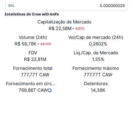
Em alta
ETFs de criptomoedas
BRL
Aprenda
CMC MCP
Estatísticas de Crow with knife
Novo
ETFs de Bitcoin
Capitalização de Mercado
x402
Novidades
R$ 22,58M
0.61%
Cripto
ETFs de Ethereum
Volume (24h)
Vol/Cap de mercado (24h)
Academy
R$ 58,78K
0,2602%
43.13%
Política
Análise técnica
FDV
Liq./Cap. de Mercado
Pesquisa
R$ 22,81M
1.35%
Esportes
RSI
Vídeos
Fornecimento total
Fornecimento máximo
777,77T CAW
777.77T CAW
Finanças
MACD
Glossário
Fornecimento em circulação
Detentores
769,86T CAW
14,38K
Tecnologia
Derivativos
Campanhas
Site
Website
NFT
Sociais
Visão Geral
Airdrops
Estatísticas Gerais dos NFT
0xdfbe...f9d60d
Liquidações
Recompensas em Diamantes
Contratos