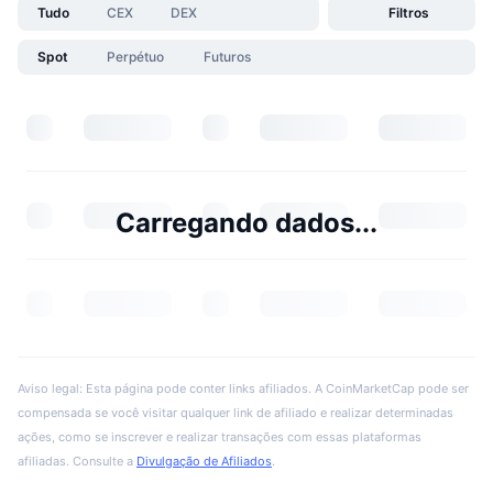
Tudo
CEX
DEX
Filtros
Spot
Perpétuo
Futuros
Carregando dados...
Aviso legal: Esta página pode conter links afiliados. A CoinMarketCap pode ser
compensada se você visitar qualquer link de afiliado e realizar determinadas
ações, como se inscrever e realizar transações com essas plataformas
afiliadas. Consulte a
Divulgação de Afiliados
.