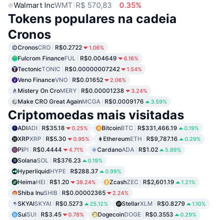
Walmart Inc
WMT
R$ 570,83
0.35%
Tokens populares na cadeia
Cronos
Cronos
CRO
R$0.2722
1.06%
Fulcrom Finance
FUL
R$0.004649
6.16%
Tectonic
TONIC
R$0.00000007242
1.54%
Veno Finance
VNO
R$0.01652
2.06%
Mistery On Cro
MERY
R$0.00001238
3.24%
Make CRO Great Again
MCGA
R$0.0009176
3.59%
Criptomoedas mais visitadas
ADI
ADI
R$35.18
Bitcoin
BTC
R$331,466.19
0.25%
0.19%
XRP
XRP
R$5.30
Ethereum
ETH
R$9,787.16
0.95%
0.29%
Pi
PI
R$0.4444
Cardano
ADA
R$1.02
4.71%
5.89%
Solana
SOL
R$376.23
0.19%
Hyperliquid
HYPE
R$288.37
0.99%
Heima
HEI
R$1.20
Zcash
ZEC
R$2,601.19
38.24%
1.21%
Shiba Inu
SHIB
R$0.00002365
2.24%
SKYAI
SKYAI
R$0.5273
Stellar
XLM
R$0.8279
25.12%
1.10%
Sui
SUI
R$3.45
Dogecoin
DOGE
R$0.3553
0.78%
0.29%