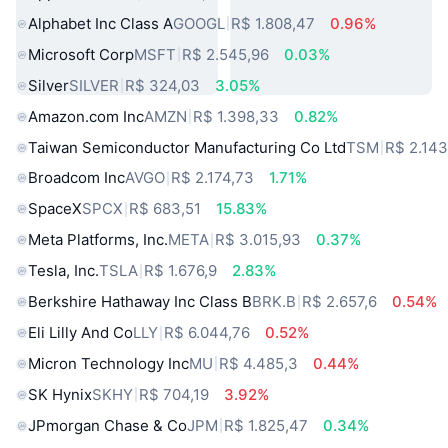
Alphabet Inc Class A
GOOGL
R$ 1.808,47
0.96%
Microsoft Corp
MSFT
R$ 2.545,96
0.03%
Silver
SILVER
R$ 324,03
3.05%
Amazon.com Inc
AMZN
R$ 1.398,33
0.82%
Taiwan Semiconductor Manufacturing Co Ltd
TSM
R$ 2.143
Broadcom Inc
AVGO
R$ 2.174,73
1.71%
SpaceX
SPCX
R$ 683,51
15.83%
Meta Platforms, Inc.
META
R$ 3.015,93
0.37%
Tesla, Inc.
TSLA
R$ 1.676,9
2.83%
Berkshire Hathaway Inc Class B
BRK.B
R$ 2.657,6
0.54%
Eli Lilly And Co
LLY
R$ 6.044,76
0.52%
Micron Technology Inc
MU
R$ 4.485,3
0.44%
SK Hynix
SKHY
R$ 704,19
3.92%
JPmorgan Chase & Co
JPM
R$ 1.825,47
0.34%