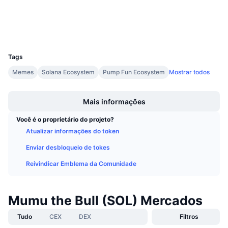
Próximas Vendas
Taxas de Financiamento
Aprenda e Ganhe
Carteiras
UCID
30285
Calendários
Tags
Calendário de ICO
Memes
Solana Ecosystem
Pump Fun Ecosystem
Mostrar todos
Boost
Calendário de eventos
Mais informações
Você é o proprietário do projeto?
Atualizar informações do token
Enviar desbloqueio de tokes
Reivindicar Emblema da Comunidade
Mumu the Bull (SOL) Mercados
Tudo
CEX
DEX
Filtros