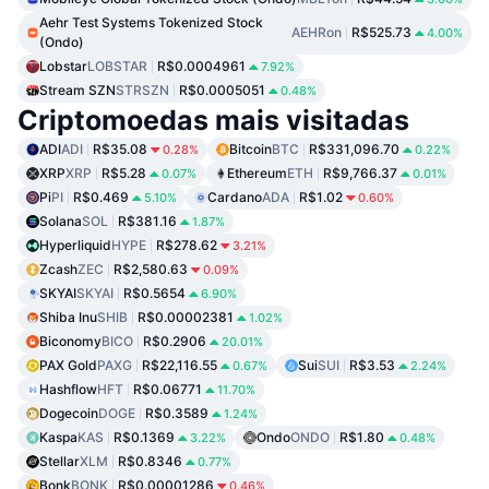
Aehr Test Systems Tokenized Stock
AEHRon
R$525.73
4.00%
(Ondo)
Lobstar
LOBSTAR
R$0.0004961
7.92%
Stream SZN
STRSZN
R$0.0005051
0.48%
Criptomoedas mais visitadas
ADI
ADI
R$35.08
Bitcoin
BTC
R$331,096.70
0.28%
0.22%
XRP
XRP
R$5.28
Ethereum
ETH
R$9,766.37
0.07%
0.01%
Pi
PI
R$0.469
Cardano
ADA
R$1.02
5.10%
0.60%
Solana
SOL
R$381.16
1.87%
Hyperliquid
HYPE
R$278.62
3.21%
Zcash
ZEC
R$2,580.63
0.09%
SKYAI
SKYAI
R$0.5654
6.90%
Shiba Inu
SHIB
R$0.00002381
1.02%
Biconomy
BICO
R$0.2906
20.01%
PAX Gold
PAXG
R$22,116.55
Sui
SUI
R$3.53
0.67%
2.24%
Hashflow
HFT
R$0.06771
11.70%
Dogecoin
DOGE
R$0.3589
1.24%
Kaspa
KAS
R$0.1369
Ondo
ONDO
R$1.80
3.22%
0.48%
Stellar
XLM
R$0.8346
0.77%
Bonk
BONK
R$0.00001286
0.46%