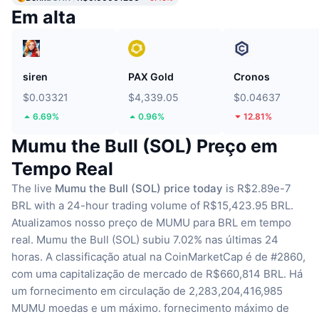
Em alta
siren
PAX Gold
Cronos
$0.03321
$4,339.05
$0.04637
6.69%
0.96%
12.81%
Mumu the Bull (SOL) Preço em
Tempo Real
The live
Mumu the Bull (SOL) price today
is R$2.89e-7
BRL with a 24-hour trading volume of R$15,423.95 BRL.
Atualizamos nosso preço de MUMU para BRL em tempo
real.
Mumu the Bull (SOL) subiu 7.02% nas últimas 24
horas.
A classificação atual na CoinMarketCap é de #2860,
com uma capitalização de mercado de R$660,814 BRL.
Há
um fornecimento em circulação de 2,283,204,416,985
MUMU moedas
e um máximo. fornecimento máximo de