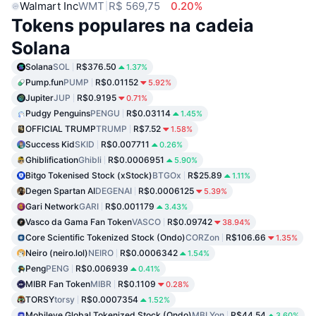
Walmart Inc
WMT
R$ 569,75
0.20%
Tokens populares na cadeia
Solana
Solana
SOL
R$376.50
1.37%
Pump.fun
PUMP
R$0.01152
5.92%
Jupiter
JUP
R$0.9195
0.71%
Pudgy Penguins
PENGU
R$0.03114
1.45%
OFFICIAL TRUMP
TRUMP
R$7.52
1.58%
Success Kid
SKID
R$0.007711
0.26%
Ghiblification
Ghibli
R$0.0006951
5.90%
Bitgo Tokenised Stock (xStock)
BTGOx
R$25.89
1.11%
Degen Spartan AI
DEGENAI
R$0.0006125
5.39%
Gari Network
GARI
R$0.001179
3.43%
Vasco da Gama Fan Token
VASCO
R$0.09742
38.94%
Core Scientific Tokenized Stock (Ondo)
CORZon
R$106.66
1.35%
Neiro (neiro.lol)
NEIRO
R$0.0006342
1.54%
Peng
PENG
R$0.006939
0.41%
MIBR Fan Token
MIBR
R$0.1109
0.28%
TORSY
torsy
R$0.0007354
1.52%
Mobileye Global Tokenized Stock (Ondo)
MBLYon
R$44.54
3.60%