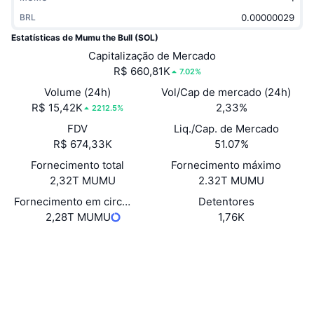
Em alta
ETFs de criptomoedas
BRL
Aprenda
CMC MCP
Estatísticas de Mumu the Bull (SOL)
Novo
ETFs de Bitcoin
Capitalização de Mercado
x402
Novidades
R$ 660,81K
7.02%
Cripto
ETFs de Ethereum
Academy
Volume (24h)
Vol/Cap de mercado (24h)
R$ 15,42K
2,33%
2212.5%
Política
Análise técnica
Pesquisa
FDV
Liq./Cap. de Mercado
R$ 674,33K
51.07%
Esportes
RSI
Vídeos
Fornecimento total
Fornecimento máximo
Finanças
2,32T MUMU
2.32T MUMU
MACD
Glossário
Fornecimento em circulação
Detentores
Tecnologia
2,28T MUMU
1,76K
Derivativos
Campanhas
Site
Website
NFT
Sociais
Visão Geral
Airdrops
Contratos
hf34pZ...Wopump
3.3
Estatísticas Gerais dos NFT
Classificação (CertiK)
Liquidações
Recompensas em Diamantes
Exploradores
solscan.io