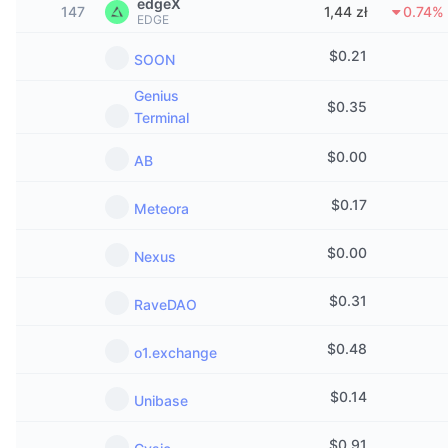
edgeX
147
1,44 zł
0.74%
Popularne
Krypto ETF
EDGE
Baza wiedzy
CMC MCP
$
0.21
SOON
Nowy
Fundusze ETF na Bitcoin
x402
Aktualności
Genius
$
0.35
Krypto
Fundusze ETF na Eter
Terminal
Academy
$
0.00
Polityka
AB
Analiza techniczna
Badania
$
0.17
Sporty
Meteora
RSI
Filmy
$
0.00
Finanse
Nexus
MACD
Słowniczek
$
0.31
Technologia
RaveDAO
Instrumenty pochodne
Kampanie
$
0.48
o1.exchange
NFT
Przegląd
Airdropy
$
0.14
Unibase
Ogólne statystyki NFT
Likwidacje
Nagrody w postaci diamentów
$
0.91