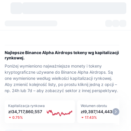
Kryptowaluty
Pulpity
Kryptowaluty
DexScan
Rynki
Ranking
Najlepsze Binance Alpha Airdrops tokeny wg kapitalizacji
rynkowej.
Sygnały
Giełdy
Kategorie
New
Przegląd rynku
Poniżej wymieniono najważniejsze monety i tokeny
kryptograficzne używane do Binance Alpha Airdrops. Są
Popularne
Społeczność
Migawki historyczne
Rynek Spot
Scentralizowane giełdy
one wymienione według wielkości kapitalizacji rynkowej.
Aby zmienić kolejność listy, po prostu kliknij jedną z opcji –
Nowy
Feed
API
Odblokowania tokenów
np. 24h lub 7d – aby zobaczyć sektor z innej perspektywy.
Liczba kryptowalut
Spot
Zyskujące
Tematy
Yields
Produkty
Bitcoin Skarbce
Instrumenty pochodne
API
Kapitalizacja rynkowa
Wolumen obrotu
zł34,717,860,557
zł9,397,144,443
Eksplorator memów
0.75%
17.43%
Na żywo
Aktywa w świecie rzeczywistym
BNB Skarbce
Produkty
API Krypto
Zdecentralizowane giełdy