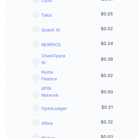
Cysic
Nadchodzące wyprzedaże
Stopy finansowania
Ucz się i zarabiaj
$
0.05
Talus
Kalendarze
$
0.02
Quack AI
$
0.24
Kalendarz ICO
NEXPACE
ChainOpera
Kalendarz wydarzeń
$
0.36
AI
Huma
$
0.02
Finance
XPIN
$
0.00
Network
$
0.21
OpenLedger
$
0.32
Allora
$
0.03
Walrus