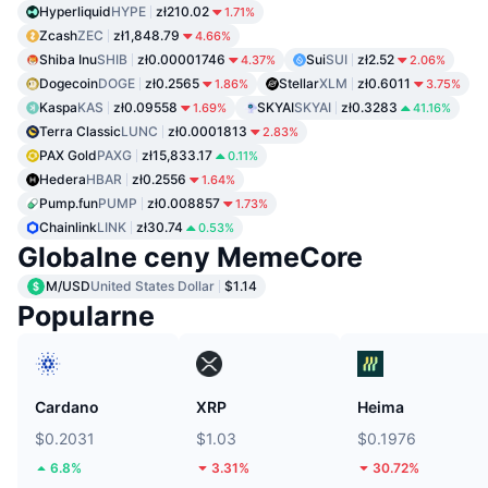
Hyperliquid
HYPE
zł210.02
1.71%
Zcash
ZEC
zł1,848.79
4.66%
Shiba Inu
SHIB
zł0.00001746
Sui
SUI
zł2.52
4.37%
2.06%
Dogecoin
DOGE
zł0.2565
Stellar
XLM
zł0.6011
1.86%
3.75%
Kaspa
KAS
zł0.09558
SKYAI
SKYAI
zł0.3283
1.69%
41.16%
Terra Classic
LUNC
zł0.0001813
2.83%
PAX Gold
PAXG
zł15,833.17
0.11%
Hedera
HBAR
zł0.2556
1.64%
Pump.fun
PUMP
zł0.008857
1.73%
Chainlink
LINK
zł30.74
0.53%
Globalne ceny MemeCore
M/USD
United States Dollar
$1.14
Popularne
Cardano
XRP
Heima
$0.2031
$1.03
$0.1976
6.8%
3.31%
30.72%