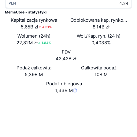
PLN
Popularne
Krypto ETF
Baza wiedzy
CMC MCP
MemeCore - statystyki
Kapitalizacja rynkowa
Nowy
Odblokowana kap. rynkowa
Fundusze ETF na Bitcoin
x402
Aktualności
5,65B zł
8,14B zł
4.51%
Krypto
Fundusze ETF na Eter
Wolumen (24h)
Wol./Kap. ryn. (24 h)
Academy
22,82M zł
0,4038%
1.84%
Polityka
FDV
Analiza techniczna
Badania
42,42B zł
Sporty
Podaż całkowita
Całkowita podaż
RSI
Filmy
5,39B M
10B M
Finanse
MACD
Podaż obiegowa
Słowniczek
1,33B M
Technologia
Strona internetowa
Website
Whitepaper
Instrumenty pochodne
Kampanie
NFT
Media społ.
Przegląd
Airdropy
Ogólne statystyki NFT
0x22b1...c731fa
Kontrakty
Likwidacje
Nagrody w postaci diamentów