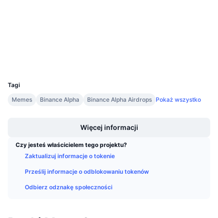
Nadchodzące wyprzedaże
Audits
Stopy finansowania
Ucz się i zarabiaj
memecorescan.io
Explorer
Kalendarze
Wallets
UCID
Kalendarz ICO
35491
Tagi
Kalendarz wydarzeń
Memes
Binance Alpha
Binance Alpha Airdrops
Pokaż wszystko
Boost
Więcej informacji
Czy jesteś właścicielem tego projektu?
Zaktualizuj informacje o tokenie
Prześlij informacje o odblokowaniu tokenów
Odbierz odznakę społeczności