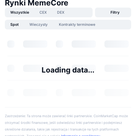
Rynki MemeCore
Wszystkie
CEX
DEX
Filtry
Spot
Wieczysty
Kontrakty terminowe
Loading data...
Zastrzeżenie: Ta strona może zawierać linki partnerskie. CoinMarketCap może
otrzymać środki finansowe, jeśli odwiedzisz linki partnerskie i podejmiesz
określone działania, takie jak rejestracja i transakcje na tych platformach
partnerskich. Zapoznaj się z sekcją
Informacje o współpracy
.