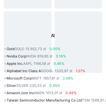
Popularne aktywa ze świata
rzeczywistego
Gold
GOLD
15 852,73 zł
0.00%
Nvidia Corp
NVDA
819,85 zł
0.16%
Apple Inc.
AAPL
1166,58 zł
0.46%
Alphabet Inc Class A
GOOGL
1335,97 zł
1.27%
Microsoft Corp
MSFT
1857,81 zł
2.08%
Silver
SILVER
230,33 zł
0.45%
Amazon.com Inc
AMZN
1013,01 zł
0.49%
Taiwan Semiconductor Manufacturing Co Ltd
TSM
1568,91 