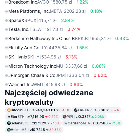
Broadcom Inc
AVGO
1580,75 zł
1.22%
Meta Platforms, Inc.
META
2202,28 zł
0.18%
SpaceX
SPCX
415,71 zł
2.84%
Tesla, Inc.
TSLA
1191,73 zł
0.74%
Berkshire Hathaway Inc Class B
BRK.B
1955,31 zł
0.93%
Eli Lilly And Co
LLY
4435,84 zł
1.55%
SK Hynix
SKHY
534,96 zł
5.13%
Micron Technology Inc
MU
3337,66 zł
0.08%
JPmorgan Chase & Co
JPM
1333,04 zł
0.62%
Walmart Inc
WMT
415,93 zł
0.84%
Najczęściej odwiedzane
kryptowaluty
Bitcoin
BTC
zł240,343.61
XRP
XRP
zł3.86
0.45%
3.07%
Eter
ETH
zł7,116.98
Pi
PI
zł0.3317
0.29%
2.08%
Solana
SOL
zł271.29
Cardano
ADA
zł0.7586
2.15%
7.10%
Heima
HEI
zł0.7248
32.53%