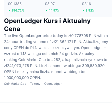
$0.1385
$3.07
$2.16
256.72%
44.97%
3.52%
OpenLedger Kurs i Aktualny
Cena
The live
OpenLedger price today
is zł0.778708 PLN with a
24-hour trading volume of zł21,362,171 PLN.
Aktualizujemy
ceny OPEN do PLN w czasie rzeczywistym.
OpenLedger –
wzrost o 1.18 w ciągu ostatnich 24 godzin.
Aktualny
ranking CoinMarketCap to #282, a kapitalizacja rynkowa to
zł241,073,278 PLN.
Liczba monet w obiegu: 309,580,920
OPEN
i maksymalna liczba monet w obiegu to:
1,000,000,000 OPEN.
CoinMarketCap
Tokeny
OpenLedger