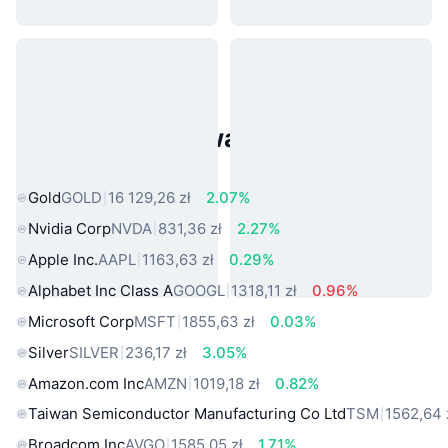
Popularne aktywa ze świata
rzeczywistego
Gold
GOLD
16 129,26 zł
2.07%
Nvidia Corp
NVDA
831,36 zł
2.27%
Apple Inc.
AAPL
1163,63 zł
0.29%
Alphabet Inc Class A
GOOGL
1318,11 zł
0.96%
Microsoft Corp
MSFT
1855,63 zł
0.03%
Silver
SILVER
236,17 zł
3.05%
Amazon.com Inc
AMZN
1019,18 zł
0.82%
Taiwan Semiconductor Manufacturing Co Ltd
TSM
1562,64 
Broadcom Inc
AVGO
1585,05 zł
1.71%