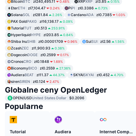
Bitcoin
BTC
zł240,495.11
XRP
XRP
zł3.85
0.48%
0.15%
Eter
ETH
zł7,104.47
Pi
PI
zł0.3386
0.24%
0.73%
Solana
SOL
zł281.84
Cardano
ADA
zł0.7385
2.26%
1.03%
PAX Gold
PAXG
zł16,136.17
0.09%
Tutorial
TUT
zł0.513
253.91%
Hyperliquid
HYPE
zł203.85
0.84%
Shiba Inu
SHIB
zł0.00001709
Sui
SUI
zł2.56
0.96%
1.56%
Zcash
ZEC
zł1,900.93
0.38%
Dogecoin
DOGE
zł0.2599
0.17%
Cronos
CRO
zł0.1848
1.69%
Biconomy
BICO
zł0.2559
27.36%
Audiera
BEAT
zł11.37
SKYAI
SKYAI
zł0.452
44.37%
4.70%
siren
SIREN
zł0.124
2.47%
Globalne ceny OpenLedger
OPEN/USD
United States Dollar
$0.2096
Popularne
Tutorial
Audiera
Internet Computer