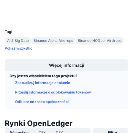
Explorer
Nadchodzące wyprzedaże
Stopy finansowania
Ucz się i zarabiaj
Wallets
UCID
37456
Kalendarze
Tagi
AI & Big Data
Binance Alpha Airdrops
Binance HODLer Airdrops
Kalendarz ICO
Pokaż wszystko
Boost
Kalendarz wydarzeń
Więcej informacji
Czy jesteś właścicielem tego projektu?
Zaktualizuj informacje o tokenie
Prześlij informacje o odblokowaniu tokenów
Odbierz odznakę społeczności
Rynki OpenLedger
Wszystkie
CEX
DEX
Filtry