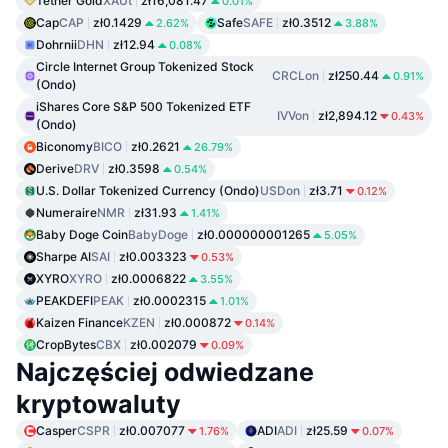
Tether Gold
XAUt
zł16,081.47
0.01%
Cap
CAP
zł0.1429
Safe
SAFE
zł0.3512
2.62%
3.88%
Dohrnii
DHN
zł12.94
0.08%
Circle Internet Group Tokenized Stock
CRCLon
zł250.44
0.91%
(Ondo)
iShares Core S&P 500 Tokenized ETF
IVVon
zł2,894.12
0.43%
(Ondo)
Biconomy
BICO
zł0.2621
26.79%
Derive
DRV
zł0.3598
0.54%
U.S. Dollar Tokenized Currency (Ondo)
USDon
zł3.71
0.12%
Numeraire
NMR
zł31.93
1.41%
Baby Doge Coin
BabyDoge
zł0.000000001265
5.05%
Sharpe AI
SAI
zł0.003323
0.53%
XYRO
XYRO
zł0.0006822
3.55%
PEAKDEFI
PEAK
zł0.0002315
1.01%
Kaizen Finance
KZEN
zł0.000872
0.14%
CropBytes
CBX
zł0.002079
0.09%
Najczęściej odwiedzane
kryptowaluty
Casper
CSPR
zł0.007077
ADI
ADI
zł25.59
1.76%
0.07%