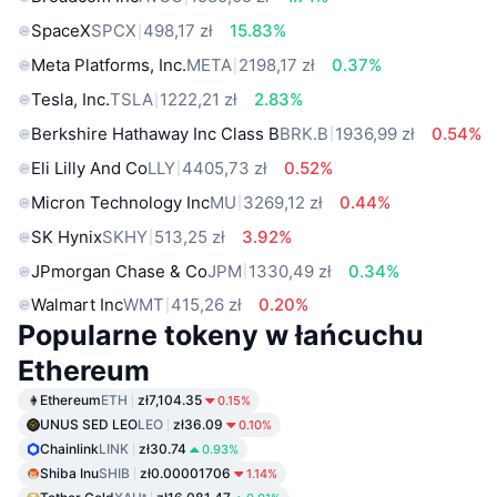
SpaceX
SPCX
498,17 zł
15.83%
Meta Platforms, Inc.
META
2198,17 zł
0.37%
Tesla, Inc.
TSLA
1222,21 zł
2.83%
Berkshire Hathaway Inc Class B
BRK.B
1936,99 zł
0.54%
Eli Lilly And Co
LLY
4405,73 zł
0.52%
Micron Technology Inc
MU
3269,12 zł
0.44%
SK Hynix
SKHY
513,25 zł
3.92%
JPmorgan Chase & Co
JPM
1330,49 zł
0.34%
Walmart Inc
WMT
415,26 zł
0.20%
Popularne tokeny w łańcuchu
Ethereum
Ethereum
ETH
zł7,104.35
0.15%
UNUS SED LEO
LEO
zł36.09
0.10%
Chainlink
LINK
zł30.74
0.93%
Shiba Inu
SHIB
zł0.00001706
1.14%