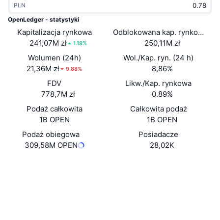
PLN
Popularne
Krypto ETF
Baza wiedzy
CMC MCP
OpenLedger - statystyki
Kapitalizacja rynkowa
Nowy
Odblokowana kap. rynkowa
Fundusze ETF na Bitcoin
x402
Aktualności
241,07M zł
250,11M zł
1.18%
Krypto
Fundusze ETF na Eter
Wolumen (24h)
Wol./Kap. ryn. (24 h)
Academy
21,36M zł
8,86%
9.88%
Polityka
FDV
Likw./Kap. rynkowa
Analiza techniczna
Badania
778,7M zł
0.89%
Sporty
Podaż całkowita
Całkowita podaż
RSI
Filmy
1B OPEN
1B OPEN
Finanse
MACD
Podaż obiegowa
Posiadacze
Słowniczek
309,58M OPEN
28,02K
Technologia
Strona internetowa
Website
Whitepaper
Instrumenty pochodne
Kampanie
Media społ.
NFT
Przegląd
Airdropy
0xa227...739447
Kontrakty
Ogólne statystyki NFT
Likwidacje
Nagrody w postaci diamentów
etherscan.io