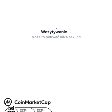
Nadchodzące wyprzedaże
Stopy finansowania
Ucz się i zarabiaj
Kalendarze
Wczytywanie...
Kalendarz ICO
Może to potrwać kilka sekund
Kalendarz wydarzeń