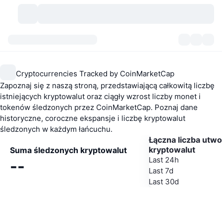
Kryptowaluty
Pulpity
Kryptowaluty
Cryptocurrencies Tracked by CoinMarketCap
DexScan
Rynki
Ranking
Zapoznaj się z naszą stroną, przedstawiającą całkowitą liczbę
istniejących kryptowalut oraz ciągły wzrost liczby monet i
Sygnały
Giełdy
Kategorie
New
Przegląd rynku
tokenów śledzonych przez CoinMarketCap. Poznaj dane
historyczne, coroczne ekspansje i liczbę kryptowalut
Popularne
śledzonych w każdym łańcuchu.
Społeczność
Migawki historyczne
Rynek Spot
Scentralizowane giełdy
Łączna liczba utw
kryptowalut
Suma śledzonych kryptowalut
Nowy
Feed
API
Odblokowania tokenów
Liczba kryptowalut
Spot
Last 24h
--
Last 7d
Zyskujące
Tematy
Yields
Produkty
Bitcoin Skarbce
Instrumenty pochodne
API
Last 30d
Eksplorator memów
Na żywo
Aktywa w świecie rzeczywistym
BNB Skarbce
Produkty
API Krypto
Zdecentralizowane giełdy