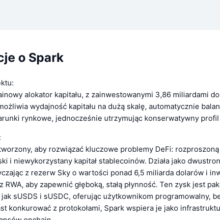
cje o Spark
ktu:
ainowy alokator kapitału, z zainwestowanymi 3,86 miliardami do
możliwia wydajność kapitału na dużą skalę, automatycznie balan
arunki rynkowe, jednocześnie utrzymując konserwatywny profil 
:
stworzony, aby rozwiązać kluczowe problemy DeFi: rozproszoną
ski i niewykorzystany kapitał stablecoinów. Działa jako dwustro
yczając z rezerw Sky o wartości ponad 6,5 miliarda dolarów i in
az RWA, aby zapewnić głęboką, stałą płynność. Ten zysk jest p
e jak sUSDS i sUSDC, oferując użytkownikom programowalny, b
t konkurować z protokołami, Spark wspiera je jako infrastruktu
nansów onchain.