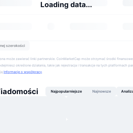
Loading data...
nej szerokości
trona może zawierać linki partnerskie. CoinMarketCap może otrzymać środki finansowe,
podejmiesz określone działania, takie jak rejestracja i transakcje na tych platformach pa
cją
Informacje o współpracy
.
iadomości
Najpopularniejsze
Najnowsze
Analiz