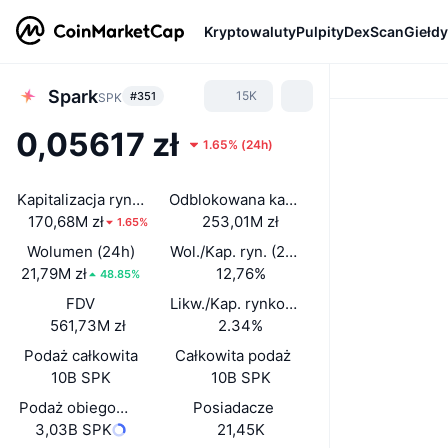
Kryptowaluty
Pulpity
DexScan
Giełdy
Spark
15K
#351
SPK
0,05617 zł
1.65%
(
24h
)
Kapitalizacja rynkowa
Odblokowana kap. rynkowa
170,68M zł
253,01M zł
1.65%
Wolumen (24h)
Wol./Kap. ryn. (24 h)
21,79M zł
12,76%
48.85%
FDV
Likw./Kap. rynkowa
561,73M zł
2.34%
Podaż całkowita
Całkowita podaż
10B SPK
10B SPK
Podaż obiegowa
Posiadacze
3,03B SPK
21,45K