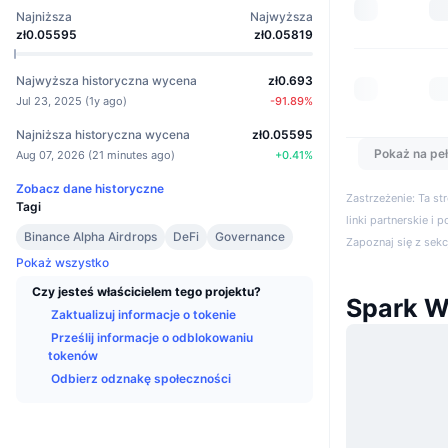
Najniższa
Najwyższa
zł0.05595
zł0.05819
Najwyższa historyczna wycena
zł0.693
Jul 23, 2025
(
1y ago
)
-91.89
%
Najniższa historyczna wycena
zł0.05595
Pokaż na peł
Aug 07, 2026
(
21 minutes ago
)
+
0.41
%
Zobacz dane historyczne
Zastrzeżenie: Ta s
Tagi
linki partnerskie i 
Binance Alpha Airdrops
DeFi
Governance
Zapoznaj się z sek
Pokaż wszystko
Czy jesteś właścicielem tego projektu?
Spark W
Zaktualizuj informacje o tokenie
Prześlij informacje o odblokowaniu
tokenów
Odbierz odznakę społeczności