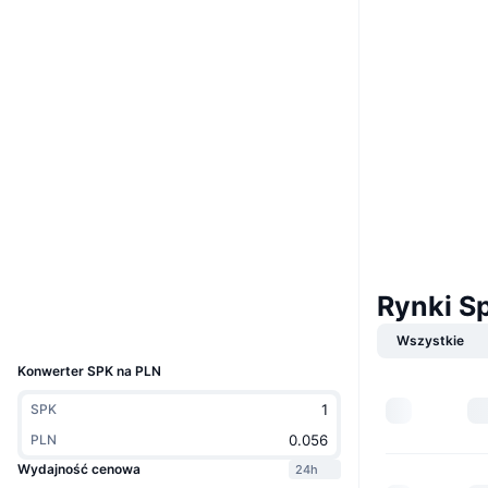
Boost
Website
Strona internetowa
Whitepaper
Media społ.
0xc200...81b066
Kontrakty
4.3
Ocena (CertiK)
etherscan.io
Explorer
Rynki S
Wallets
UCID
36569
Wszystkie
Konwerter SPK na PLN
SPK
PLN
Wydajność cenowa
24h