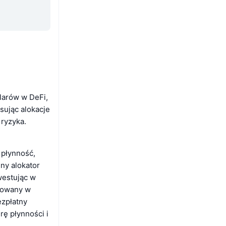
larów w DeFi,
sując alokacje
ryzyka.
 płynność,
nny alokator
westując w
akowany w
ezpłatny
rę płynności i