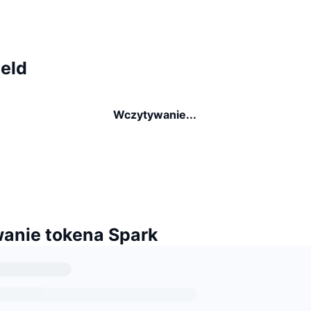
ield
Wczytywanie...
anie tokena Spark