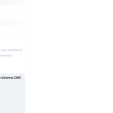
 jeśli odwiedzisz
rtnerskich.
a dzienna CMC