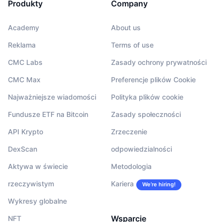
Produkty
Company
Academy
About us
Reklama
Terms of use
CMC Labs
Zasady ochrony prywatności
CMC Max
Preferencje plików Cookie
Najważniejsze wiadomości
Polityka plików cookie
Fundusze ETF na Bitcoin
Zasady społeczności
API Krypto
Zrzeczenie
DexScan
odpowiedzialności
Aktywa w świecie
Metodologia
rzeczywistym
Kariera
We’re hiring!
Wykresy globalne
Wsparcie
NFT