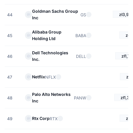
Goldman Sachs Group
zł3,98
GS
44
Inc
Alibaba Group
zł4
BABA
45
Holding Ltd
Dell Technologies
zł1,7
DELL
46
Inc.
zł2
Netflix
NFLX
47
Palo Alto Networks
zł1,38
PANW
48
Inc
zł8
Rtx Corp
RTX
49