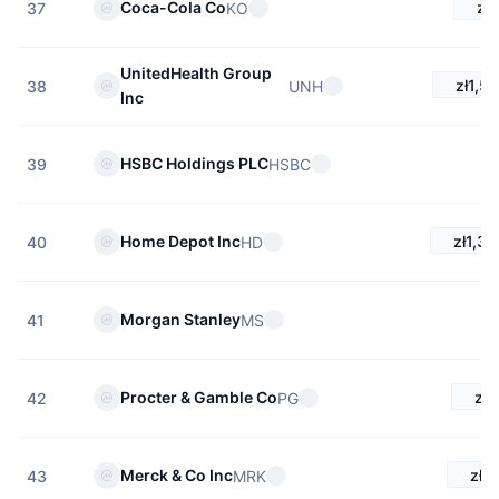
zł
Coca-Cola Co
KO
37
UnitedHealth Group
zł1,5
UNH
38
Inc
HSBC Holdings PLC
HSBC
39
zł1,30
Home Depot Inc
HD
40
Morgan Stanley
MS
41
zł
Procter & Gamble Co
PG
42
zł4
Merck & Co Inc
MRK
43