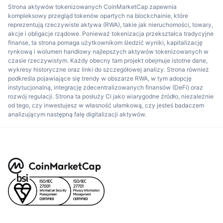
Strona aktywów tokenizowanych CoinMarketCap zapewnia
kompleksowy przegląd tokenów opartych na blockchainie, które
reprezentują rzeczywiste aktywa (RWA), takie jak nieruchomości, towary,
akcje i obligacje rządowe. Ponieważ tokenizacja przekształca tradycyjne
finanse, ta strona pomaga użytkownikom śledzić wyniki, kapitalizację
rynkową i wolumen handlowy najlepszych aktywów tokenizowanych w
czasie rzeczywistym. Każdy obecny tam projekt obejmuje istotne dane,
wykresy historyczne oraz linki do szczegółowej analizy. Strona również
podkreśla pojawiające się trendy w obszarze RWA, w tym adopcję
instytucjonalną, integrację zdecentralizowanych finansów (DeFi) oraz
rozwój regulacji. Strona ta posłuży Ci jako wiarygodne źródło, niezależnie
od tego, czy inwestujesz w własność ułamkową, czy jesteś badaczem
analizującym następną falę digitalizacji aktywów.