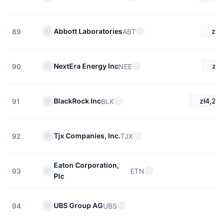
zł3
Abbott Laboratories
ABT
89
zł3
NextEra Energy Inc
NEE
90
zł4,22
BlackRock Inc
BLK
91
Tjx Companies, Inc.
TJX
92
Eaton Corporation,
ETN
93
Plc
UBS Group AG
UBS
94