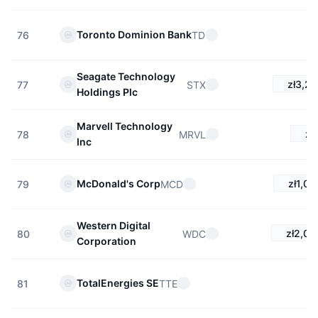
Toronto Dominion Bank
TD
76
Seagate Technology
zł3,22
STX
77
Holdings Plc
Marvell Technology
zł
MRVL
78
Inc
zł1,01
McDonald's Corp
MCD
79
Western Digital
zł2,07
WDC
80
Corporation
TotalEnergies SE
TTE
81