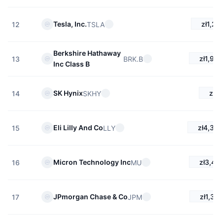
Nadchodzące wyprzedaże
Stopy finansowania
Ucz się i zarabiaj
zł1,2
Tesla, Inc.
TSLA
12
Kalendarze
Berkshire Hathaway
zł1,92
BRK.B
13
Inc Class B
Kalendarz ICO
zł5
SK Hynix
SKHY
14
Kalendarz wydarzeń
zł4,35
Eli Lilly And Co
LLY
15
zł3,43
Micron Technology Inc
MU
16
zł1,34
JPmorgan Chase & Co
JPM
17