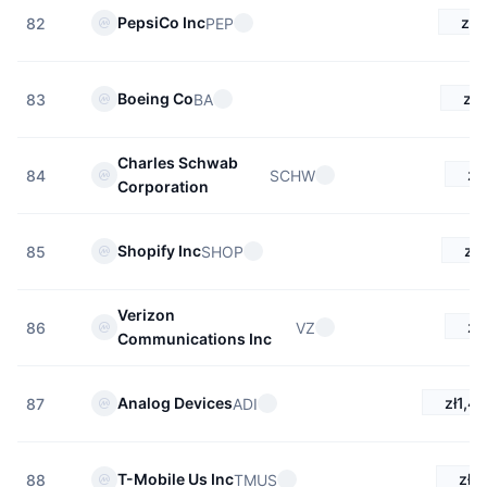
zł5
PepsiCo Inc
PEP
82
zł8
Boeing Co
BA
83
Charles Schwab
zł
SCHW
84
Corporation
zł
Shopify Inc
SHOP
85
Verizon
zł
VZ
86
Communications Inc
zł1,4
Analog Devices
ADI
87
zł6
T-Mobile Us Inc
TMUS
88