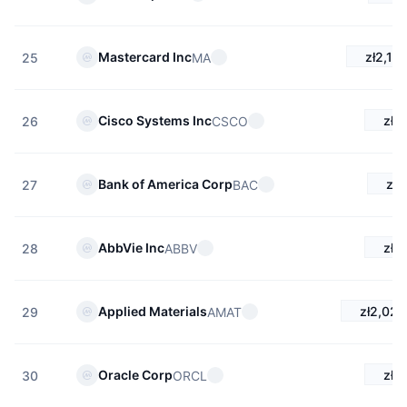
zł2,13
Mastercard Inc
MA
25
zł4
Cisco Systems Inc
CSCO
26
zł2
Bank of America Corp
BAC
27
zł9
AbbVie Inc
ABBV
28
zł2,026
Applied Materials
AMAT
29
zł5
Oracle Corp
ORCL
30