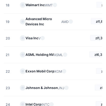
zł
Walmart Inc
WMT
18
Advanced Micro
zł1,82
AMD
19
Devices Inc
zł1,37
Visa Inc
V
20
zł6,333
ASML Holding NV
ASML
21
zł
Exxon Mobil Corp
XOM
22
zł9
Johnson & Johnson
JNJ
23
zł3
Intel Corp
INTC
24