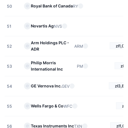
Royal Bank of Canada
RY
50
Novartis Ag
NVS
51
Arm Holdings PLC -
zł1,02
ARM
52
ADR
Philip Morris
zł6
PM
53
International Inc
zł3,84
GE Vernova Inc.
GEV
54
zł3
Wells Fargo & Co
WFC
55
zł1,0
Texas Instruments Inc
TXN
56