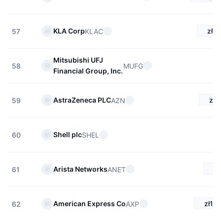
zł73
KLA Corp
KLAC
57
Mitsubishi UFJ
MUFG
58
Financial Group, Inc.
zł6
AstraZeneca PLC
AZN
59
Shell plc
SHEL
60
zł
Arista Networks
ANET
61
zł1,3
American Express Co
AXP
62