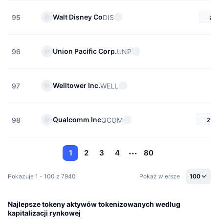
zł
Walt Disney Co
DIS
95
Union Pacific Corp.
UNP
96
Welltower Inc.
WELL
97
zł5
Qualcomm Inc
QCOM
98
1
2
3
4
80
Pokazuje 1 - 100 z 7940
Pokaż wiersze
100
Najlepsze tokeny aktywów tokenizowanych według
kapitalizacji rynkowej