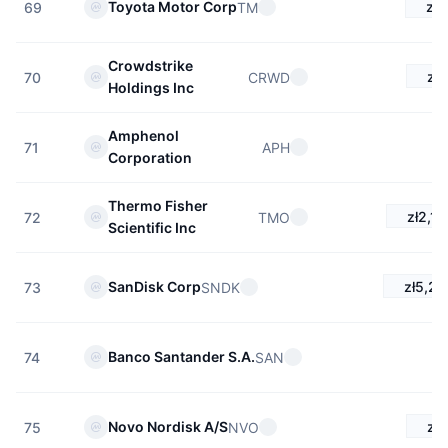
zł6
Toyota Motor Corp
TM
69
Crowdstrike
zł7
CRWD
70
Holdings Inc
Amphenol
APH
71
Corporation
Thermo Fisher
zł2,13
TMO
72
Scientific Inc
zł5,27
SanDisk Corp
SNDK
73
Banco Santander S.A.
SAN
74
zł
Novo Nordisk A/S
NVO
75