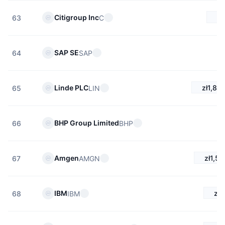
zł
Citigroup Inc
C
63
SAP SE
SAP
64
zł1,83
Linde PLC
LIN
65
BHP Group Limited
BHP
66
zł1,53
Amgen
AMGN
67
zł
IBM
IBM
68