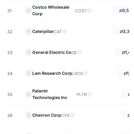
Costco Wholesale
zł3,50
COST
31
Corp
zł3,33
Caterpillar
CAT
32
zł1,42
General Electric Co
GE
33
zł1,1
Lam Research Corp
LRCX
34
Palantir
zł6
PLTR
35
Technologies Inc
zł
Chevron Corp
CVX
36