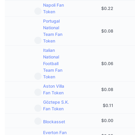
Kommende salg
Napoli Fan
$
0.22
Finansieringsrenter
Lær og tjen
Token
Portugal
National
Kalendere
$
0.08
Team Fan
Token
ICO-kalender
Italian
National
Hendelseskalender
Football
$
0.06
Team Fan
Token
Aston Villa
$
0.08
Fan Token
Göztepe S.K.
$
0.11
Fan Token
$
0.00
Blockasset
Everton Fan