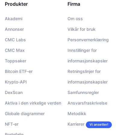
Produkter
Firma
Akademi
Om oss
Annonser
Vilkår for bruk
CMC Labs
Personvernerklæring
CMC Max
Innstillinger for
Toppsaker
informasjonskapsler
Bitcoin ETF-er
Retningslinjer for
Krypto-API
informasjonskapsler
DexScan
Samfunnsregler
Aktiva i den virkelige verden
Ansvarsfraskrivelse
Globale diagrammer
Metodikk
NFT-er
Karrierer
Vi ansetter!
Portefølje