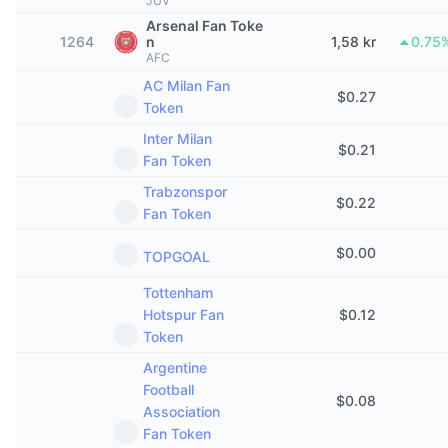
JUV
Trending
Krypto-ETF-er
Arsenal Fan Toke
Opplæring
CMC MCP
1264
n
1,58 kr
0.75
AFC
Nytt
Bitcoin ETF-er
x402
Nyheter
AC Milan Fan
$
0.27
Token
Krypto
Ethereum ETF-er
Akademi
Inter Milan
$
0.21
Politikk
Fan Token
Teknisk analyse
Forskning
Trabzonspor
$
0.22
Idrett
Fan Token
RSI
Videoer
$
0.00
Finans
TOPGOAL
MACD
Ordbok
Tottenham
Teknologi
Hotspur Fan
$
0.12
Derivater
Kampanjer
Token
NFT
Argentine
Oversikt
Airdrops
Football
$
0.08
Association
Samlet NFT-statistikk
Likvidasjoner
Diamantbelønninger
Fan Token