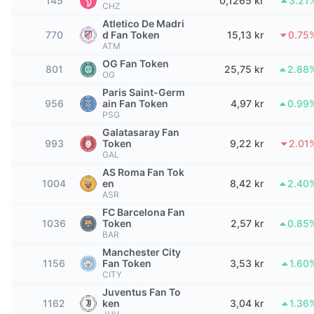
145
0,1265 kr
3.21
Topphandlere
Artikler
Innstrømning/utstrømning på børs
DEX API
CHZ
Konverter
Ledertavler
Spot
Atletico De Madri
770
d Fan Token
15,13 kr
0.75
Sentiment
Bedrift
Nyhetsbrev
Indikatorer
Trending
ATM
Derivater
OG Fan Token
801
25,75 kr
2.88
Priser
CMC Launch
OG
Kommende
Frykt og grådighetsindeks.
Paris Saint-Germ
956
ain Fan Token
4,97 kr
0.99
Ressurser
CMC Labs
Nylig lagt til
Altcoin-sesongindeks
PSG
Galatasaray Fan
CMC Max
993
Token
9,22 kr
2.01
Vinnere og tapere
Indikatorer for markedssykluser
GAL
Dokumentasjon
AS Roma Fan Tok
Toppsaker
Mest besøkt
Bitcoin-dominans
1004
en
8,42 kr
2.40
Vanlige spørsmål
ASR
Telegram-bot
FC Barcelona Fan
Fellesskapssentiment
CoinMarketCap 20-indeksen
1036
Token
2,57 kr
0.85
AI-integrasjoner
BAR
Annonser
Blokkjederangering
CoinMarketCap 100-indeksen
Manchester City
1156
Fan Token
3,53 kr
1.60
CMC Agent Hub
CITY
Prediksjonsmarkeder
ETF-strømmer
Juventus Fan To
Miniprogram på nettsteder
1162
Markedsplass for ferdigheter
ken
3,04 kr
1.36