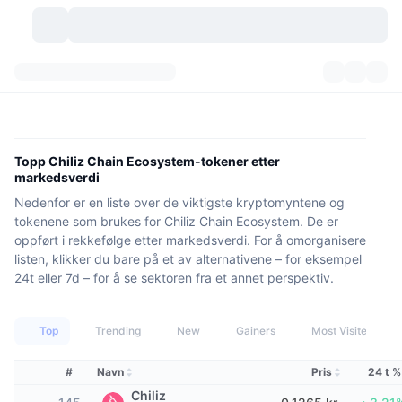
Kryptovaluta
Dashbord
Kryptovaluta
DexScan
Markeder
Rangering
Topp Chiliz Chain Ecosystem-tokener etter
markedsverdi
Signaler
Børser
Kategorier
New
Markedsoversikt
Nedenfor er en liste over de viktigste kryptomyntene og
tokenene som brukes for Chiliz Chain Ecosystem. De er
Populært
Samfunn
Historiske øyeblikksbilder
Spotmarked
Sentraliserte børser
oppført i rekkefølge etter markedsverdi. For å omorganisere
listen, klikker du bare på et av alternativene – for eksempel
Ny
Nyhetsstrøm
API
Tokenopplåsninger
24t eller 7d – for å se sektoren fra et annet perspektiv.
Antall kryptovalutaer
Spot
Vinnere
Emner
Yields
Produkter
Bitcoin Kassebeholdninger
Derivater
API
Top
Trending
New
Gainers
Most Visited
Meme-utforsker
Direktesendinger
Aktiva i den virkelige verden
BNB Kassebeholdninger
Produkter
Krypto-API
#
Navn
Pris
24 t %
Desentraliserte børser
Chiliz