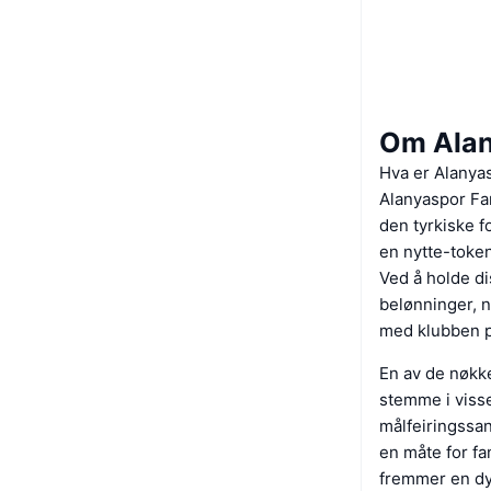
Om Alan
Hva er Alanya
Alanyaspor Fa
den tyrkiske 
en nytte-token
Ved å holde di
belønninger, 
med klubben på
En av de nøkke
stemme i visse
målfeiringssan
en måte for fa
fremmer en dyp