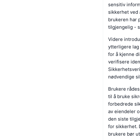
sensitiv infor
sikkerhet ved
brukeren har p
tilgjengelig -
Videre introdu
ytterligere la
for å kjenne d
verifisere ide
Sikkerhetsveri
nødvendige si
Brukere rådes 
til å bruke sik
forbedrede sik
av eiendeler og
den siste tilg
for sikkerhet.
brukere bør ut