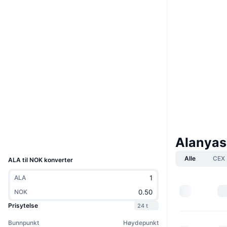
Boost
Nettsted
Website
Whitepaper
Sosiale medier
7hoDr3...ytnY2v
Kontrakter
4.1
Vurdering (CertiK)
chiliscan.com
Utforskere
Wallets
Alanyas
UCID
12649
Alle
CEX
ALA til NOK konverter
ALA
NOK
Prisytelse
24 t
Bunnpunkt
Høydepunkt