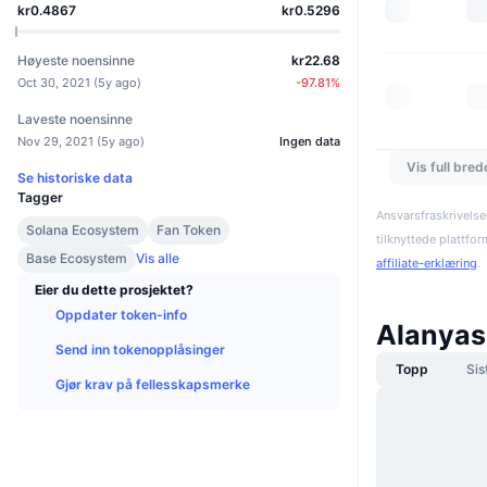
kr0.4867
kr0.5296
Høyeste noensinne
kr22.68
Oct 30, 2021
(
5y ago
)
-97.81
%
Laveste noensinne
Nov 29, 2021
(
5y ago
)
Ingen data
Vis full bre
Se historiske data
Tagger
Ansvarsfraskrivelse
Solana Ecosystem
Fan Token
tilknyttede plattfo
Base Ecosystem
Vis alle
affiliate-erklæring
.
Eier du dette prosjektet?
Oppdater token-info
Alanyas
Send inn tokenopplåsinger
Topp
Sis
Gjør krav på fellesskapsmerke