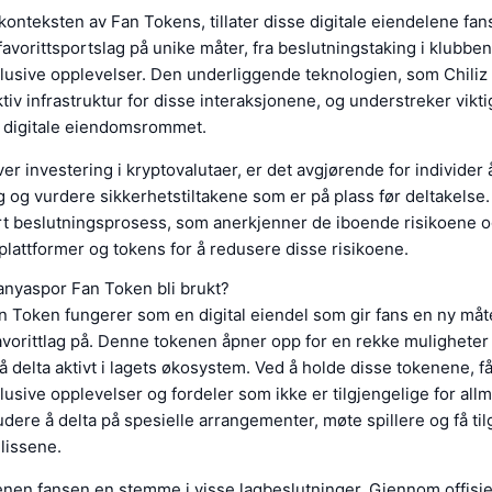
konteksten av Fan Tokens, tillater disse digitale eiendelene fan
avorittsportslag på unike måter, fra beslutningstaking i klubbens
sklusive opplevelser. Den underliggende teknologien, som Chiliz 
ktiv infrastruktur for disse interaksjonene, og understreker vikt
t digitale eiendomsrommet.
 investering i kryptovalutaer, er det avgjørende for individer å
 og vurdere sikkerhetstiltakene som er på plass før deltakelse.
rt beslutningsprosess, som anerkjenner de iboende risikoene o
 plattformer og tokens for å redusere disse risikoene.
anyaspor Fan Token bli brukt?
n Token fungerer som en digital eiendel som gir fans en ny måt
avorittlag på. Denne tokenen åpner opp for en rekke muligheter 
 å delta aktivt i lagets økosystem. Ved å holde disse tokenene, f
sklusive opplevelser og fordeler som ikke er tilgjengelige for al
udere å delta på spesielle arrangementer, møte spillere og få tilg
lissene.
enen fansen en stemme i visse lagbeslutninger. Gjennom offisie