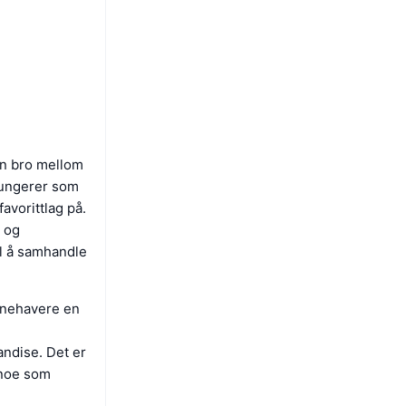
en bro mellom
fungerer som
avorittlag på.
r og
il å samhandle
innehavere en
andise. Det er
, noe som