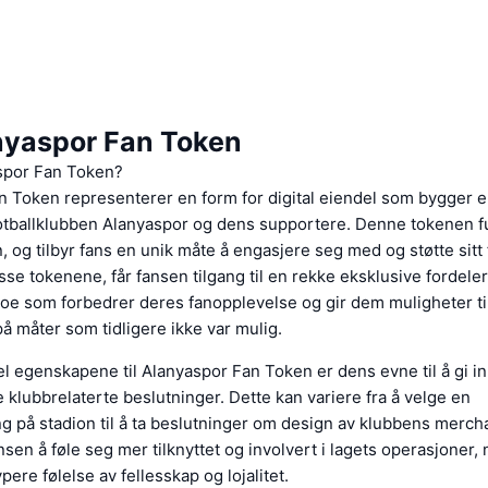
yaspor Fan Token
spor Fan Token?
n Token representerer en form for digital eiendel som bygger 
fotballklubben Alanyaspor og dens supportere. Denne tokenen 
, og tilbyr fans en unik måte å engasjere seg med og støtte sitt f
sse tokenene, får fansen tilgang til en rekke eksklusive fordele
noe som forbedrer deres fanopplevelse og gir dem muligheter t
 måter som tidligere ikke var mulig.
l egenskapene til Alanyaspor Fan Token er dens evne til å gi 
 klubbrelaterte beslutninger. Dette kan variere fra å velge en
g på stadion til å ta beslutninger om design av klubbens merch
nsen å føle seg mer tilknyttet og involvert i lagets operasjoner
ere følelse av fellesskap og lojalitet.