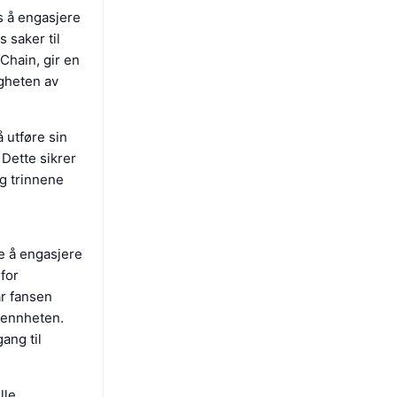
s å engasjere
 saker til
Chain, gir en
igheten av
 utføre sin
 Dette sikrer
g trinnene
e å engasjere
for
år fansen
lmennheten.
ang til
lle