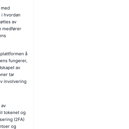
p med
 i hvordan
øttes av
ke medfører
ens
splattformen å
ens fungerer,
dskapet av
oner tar
v involvering
 av
il tokenet og
sering (2FA)
ntoer og