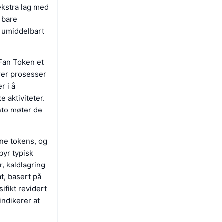
 ekstra lag med
 bare
a umiddelbart
 Fan Token et
ører prosesser
r i å
e aktiviteter.
nto møter de
ine tokens, og
byr typisk
, kaldlagring
at, basert på
ifikt revidert
indikerer at