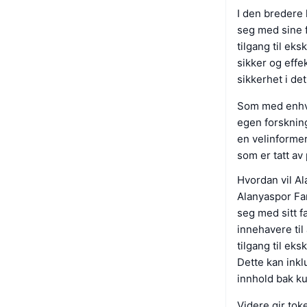
I den bredere 
seg med sine f
tilgang til ek
sikker og effe
sikkerhet i de
Som med enhver
egen forskning
en velinforme
som er tatt av
Hvordan vil Al
Alanyaspor Fa
seg med sitt f
innehavere til
tilgang til ek
Dette kan inkl
innhold bak ku
Videre gir tok