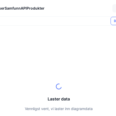
ser
Samfunn
API
Produkter
D
Laster data
Vennligst vent, vi laster inn diagramdata