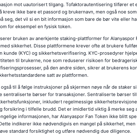
masjon mot uautorisert tilgang. Tofaktorautentisering tilfører et
 å kreve ikke bare et passord og brukernavn, men også noe som
å seg, det vil si en bit informasjon som bare de bør vite eller h
 som for eksempel en fysisk token.
serer bruken av anerkjente staking-plattformer for Alanyaspor
g med sikkerhet. Disse plattformene krever ofte at brukere fullf
in kunde (KYC) og sikkerhetsverifisering. KYC-prosedyrer hjelpe
ntiteten til brukerne, noe som reduserer risikoen for bedragerisk
fiseringsprosesser, på den andre siden, sikrer at brukerens ko
kkerhetsstandardene satt av plattformen.
også til å følge instruksjoner på skjermen nøye når de staker s
re sentraliserte børser for transaksjoner. Sentraliserte børser til
kerhetsfunksjoner, inkludert regelmessige sikkerhetsrevisjoner
 forsikring i tilfelle brudd. Det er imidlertid viktig å merke seg 
jengelige informasjonen, har Alanyaspor Fan Token ikke blitt spes
 Dette indikerer ikke nødvendigvis en mangel på sikkerhet, men 
øve standard forsiktighet og utføre nødvendig due diligence.