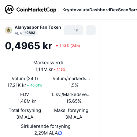
Kryptovaluta
Dashbord
DexScan
Bør
Alanyaspor Fan Token
1K
#2893
ALA
0,4965 kr
1.13%
(
24h
)
Markedsverdi
1,14M kr
1.13%
Volum (24 t)
Volum/markedsverdi (24 timer)
17,21K kr
1,5%
46.01%
FDV
Likv./Markedsverdi
1,48M kr
15.65%
Total forsyning
Maks. forsyning
3M ALA
3M ALA
Sirkulerende forsyning
2,29M ALA