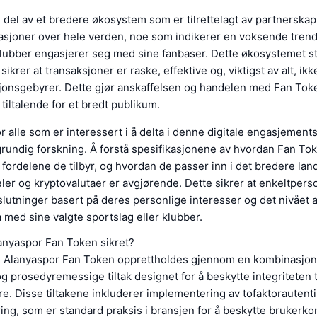
 del av et bredere økosystem som er tilrettelagt av partnerska
asjoner over hele verden, noe som indikerer en voksende trend
klubber engasjerer seg med sine fanbaser. Dette økosystemet st
ikrer at transaksjoner er raske, effektive og, viktigst av alt, ik
jonsgebyrer. Dette gjør anskaffelsen og handelen med Fan Tok
 tiltalende for et bredt publikum.
for alle som er interessert i å delta i denne digitale engasjement
rundig forskning. Å forstå spesifikasjonene av hvordan Fan Tok
 fordelene de tilbyr, og hvordan de passer inn i det bredere lan
eler og kryptovalutaer er avgjørende. Dette sikrer at enkeltpers
lutninger basert på deres personlige interesser og det nivået a
 med sine valgte sportslag eller klubber.
anyaspor Fan Token sikret?
il Alanyaspor Fan Token opprettholdes gjennom en kombinasjon
g prosedyremessige tiltak designet for å beskytte integriteten t
e. Disse tiltakene inkluderer implementering av tofaktorautenti
ing, som er standard praksis i bransjen for å beskytte brukerko