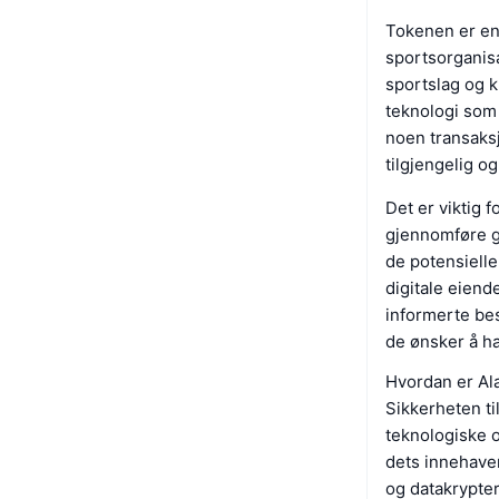
Tokenen er en
sportsorganis
sportslag og 
teknologi som s
noen transaks
tilgjengelig og
Det er viktig 
gjennomføre g
de potensielle
digitale eiend
informerte bes
de ønsker å ha
Hvordan er Al
Sikkerheten t
teknologiske o
dets innehaver
og datakrypter