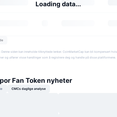
Loading data...
dde
: Denne siden kan inneholde tilknyttede lenker. CoinMarketCap kan bli kompensert hvi
rmer og utfører visse handlinger som å registrere deg og handle på disse plattformene. R
por Fan Token nyheter
te
CMCs daglige analyse