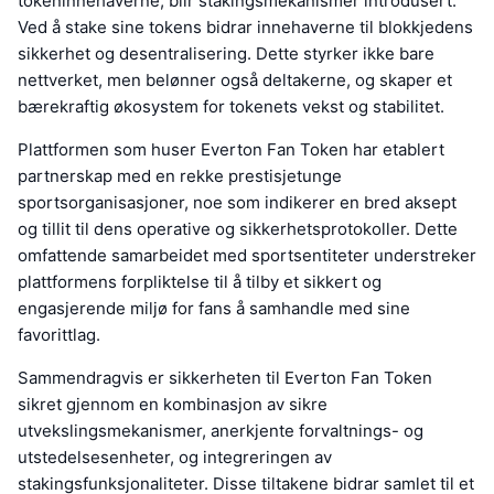
tokeninnehaverne, blir stakingsmekanismer introdusert.
Ved å stake sine tokens bidrar innehaverne til blokkjedens
sikkerhet og desentralisering. Dette styrker ikke bare
nettverket, men belønner også deltakerne, og skaper et
bærekraftig økosystem for tokenets vekst og stabilitet.
Plattformen som huser Everton Fan Token har etablert
partnerskap med en rekke prestisjetunge
sportsorganisasjoner, noe som indikerer en bred aksept
og tillit til dens operative og sikkerhetsprotokoller. Dette
omfattende samarbeidet med sportsentiteter understreker
plattformens forpliktelse til å tilby et sikkert og
engasjerende miljø for fans å samhandle med sine
favorittlag.
Sammendragvis er sikkerheten til Everton Fan Token
sikret gjennom en kombinasjon av sikre
utvekslingsmekanismer, anerkjente forvaltnings- og
utstedelsesenheter, og integreringen av
stakingsfunksjonaliteter. Disse tiltakene bidrar samlet til et