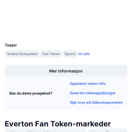
chiliscan.com
Kommende salg
Utforskere
Finansieringsrenter
Lær og tjen
Wallets
Kalendere
UCID
15131
ICO-kalender
Tagger
Solana Ecosystem
Fan Token
Sports
Vis alle
Hendelseskalender
Boost
Mer informasjon
Oppdater token-info
Send inn tokenopplåsinger
Eier du dette prosjektet?
Gjør krav på fellesskapsmerke
Everton Fan Token-markeder