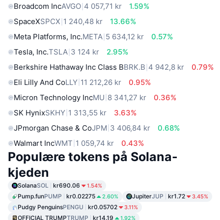
Broadcom Inc
AVGO
4 057,71 kr
1.59%
SpaceX
SPCX
1 240,48 kr
13.66%
Meta Platforms, Inc.
META
5 634,12 kr
0.57%
Tesla, Inc.
TSLA
3 124 kr
2.95%
Berkshire Hathaway Inc Class B
BRK.B
4 942,8 kr
0.79%
Eli Lilly And Co
LLY
11 212,26 kr
0.95%
Micron Technology Inc
MU
8 341,27 kr
0.36%
SK Hynix
SKHY
1 313,55 kr
3.63%
JPmorgan Chase & Co
JPM
3 406,84 kr
0.68%
Walmart Inc
WMT
1 059,74 kr
0.43%
Populære tokens på Solana-
kjeden
Solana
SOL
kr690.06
1.54%
Pump.fun
PUMP
kr0.02275
Jupiter
JUP
kr1.72
2.60%
3.45%
Pudgy Penguins
PENGU
kr0.05702
3.11%
OFFICIAL TRUMP
TRUMP
kr14.19
1.92%