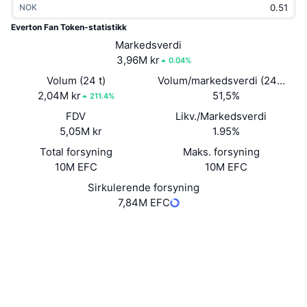
NOK
Trending
Krypto-ETF-er
Opplæring
CMC MCP
Everton Fan Token-statistikk
Nytt
Markedsverdi
Bitcoin ETF-er
x402
Nyheter
3,96M kr
0.04%
Krypto
Ethereum ETF-er
Volum (24 t)
Volum/markedsverdi (24 timer
Akademi
2,04M kr
51,5%
211.4%
Politikk
FDV
Likv./Markedsverdi
Teknisk analyse
Forskning
5,05M kr
1.95%
Idrett
Total forsyning
Maks. forsyning
RSI
Videoer
10M EFC
10M EFC
Finans
MACD
Sirkulerende forsyning
Ordbok
7,84M EFC
Teknologi
Nettsted
Website
Whitepaper
Derivater
Kampanjer
Sosiale medier
NFT
Oversikt
HomA6e...8HFPAb
Airdrops
Kontrakter
Samlet NFT-statistikk
4.2
Likvidasjoner
Diamantbelønninger
Vurdering (CertiK)