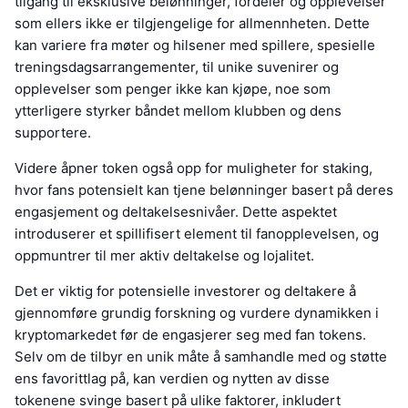
tilgang til eksklusive belønninger, fordeler og opplevelser
som ellers ikke er tilgjengelige for allmennheten. Dette
kan variere fra møter og hilsener med spillere, spesielle
treningsdagsarrangementer, til unike suvenirer og
opplevelser som penger ikke kan kjøpe, noe som
ytterligere styrker båndet mellom klubben og dens
supportere.
Videre åpner token også opp for muligheter for staking,
hvor fans potensielt kan tjene belønninger basert på deres
engasjement og deltakelsesnivåer. Dette aspektet
introduserer et spillifisert element til fanopplevelsen, og
oppmuntrer til mer aktiv deltakelse og lojalitet.
Det er viktig for potensielle investorer og deltakere å
gjennomføre grundig forskning og vurdere dynamikken i
kryptomarkedet før de engasjerer seg med fan tokens.
Selv om de tilbyr en unik måte å samhandle med og støtte
ens favorittlag på, kan verdien og nytten av disse
tokenene svinge basert på ulike faktorer, inkludert