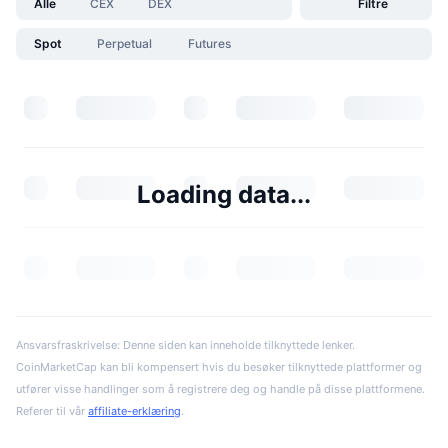
Alle
CEX
DEX
Filtre
Spot
Perpetual
Futures
Loading data...
Ansvarsfraskrivelse: Denne siden kan inneholde tilknyttede lenker.
CoinMarketCap kan bli kompensert hvis du besøker tilknyttede plattformer og
utfører visse handlinger som å registrere deg og handle på disse plattformene.
Referer til vår
affiliate-erklæring
.