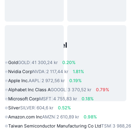
Populære eiendeler fra den
virkelige verden
Gold
GOLD
41 300,24 kr
0.20%
Nvidia Corp
NVDA
2 117,44 kr
1.81%
Apple Inc.
AAPL
2 972,56 kr
0.19%
Alphabet Inc Class A
GOOGL
3 370,52 kr
0.79%
Microsoft Corp
MSFT
4 755,83 kr
0.18%
Silver
SILVER
604,6 kr
0.52%
Amazon.com Inc
AMZN
2 610,89 kr
0.98%
Taiwan Semiconductor Manufacturing Co Ltd
TSM
3 988,26