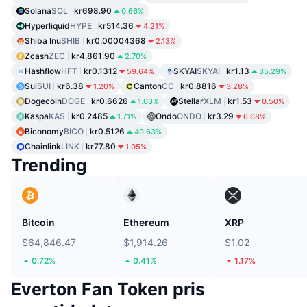
Solana
SOL
kr698.90
0.66%
Hyperliquid
HYPE
kr514.36
4.21%
Shiba Inu
SHIB
kr0.00004368
2.13%
Zcash
ZEC
kr4,861.90
2.70%
Hashflow
HFT
kr0.1312
SKYAI
SKYAI
kr1.13
59.64%
35.29%
Sui
SUI
kr6.38
Canton
CC
kr0.8816
1.20%
3.28%
Dogecoin
DOGE
kr0.6626
Stellar
XLM
kr1.53
1.03%
0.50%
Kaspa
KAS
kr0.2485
Ondo
ONDO
kr3.29
1.71%
6.68%
Biconomy
BICO
kr0.5126
40.63%
Chainlink
LINK
kr77.80
1.05%
Trending
Bitcoin
Ethereum
XRP
$64,846.47
$1,914.26
$1.02
0.72%
0.41%
1.17%
Everton Fan Token pris