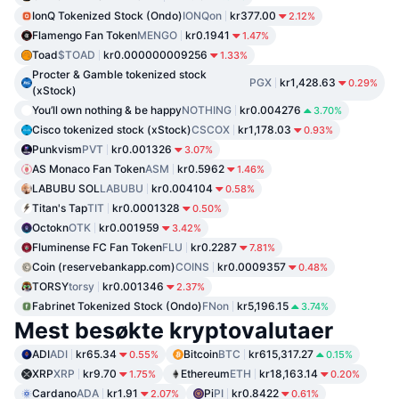
IonQ Tokenized Stock (Ondo)
IONQon
kr377.00
2.12%
Flamengo Fan Token
MENGO
kr0.1941
1.47%
Toad
$TOAD
kr0.000000009256
1.33%
Procter & Gamble tokenized stock
PGX
kr1,428.63
0.29%
(xStock)
You’ll own nothing & be happy
NOTHING
kr0.004276
3.70%
Cisco tokenized stock (xStock)
CSCOX
kr1,178.03
0.93%
Punkvism
PVT
kr0.001326
3.07%
AS Monaco Fan Token
ASM
kr0.5962
1.46%
LABUBU SOL
LABUBU
kr0.004104
0.58%
Titan's Tap
TIT
kr0.0001328
0.50%
Octokn
OTK
kr0.001959
3.42%
Fluminense FC Fan Token
FLU
kr0.2287
7.81%
Coin (reservebankapp.com)
COINS
kr0.0009357
0.48%
TORSY
torsy
kr0.001346
2.37%
Fabrinet Tokenized Stock (Ondo)
FNon
kr5,196.15
3.74%
Mest besøkte kryptovalutaer
ADI
ADI
kr65.34
Bitcoin
BTC
kr615,317.27
0.55%
0.15%
XRP
XRP
kr9.70
Ethereum
ETH
kr18,163.14
1.75%
0.20%
Cardano
ADA
kr1.91
Pi
PI
kr0.8422
2.07%
0.61%