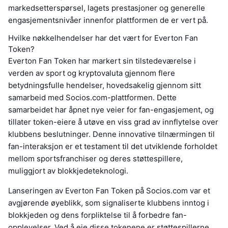
markedsetterspørsel, lagets prestasjoner og generelle
engasjementsnivåer innenfor plattformen de er vert på.
Hvilke nøkkelhendelser har det vært for Everton Fan
Token?
Everton Fan Token har markert sin tilstedeværelse i
verden av sport og kryptovaluta gjennom flere
betydningsfulle hendelser, hovedsakelig gjennom sitt
samarbeid med Socios.com-plattformen. Dette
samarbeidet har åpnet nye veier for fan-engasjement, og
tillater token-eiere å utøve en viss grad av innflytelse over
klubbens beslutninger. Denne innovative tilnærmingen til
fan-interaksjon er et testament til det utviklende forholdet
mellom sportsfranchiser og deres støttespillere,
muliggjort av blokkjedeteknologi.
Lanseringen av Everton Fan Token på Socios.com var et
avgjørende øyeblikk, som signaliserte klubbens inntog i
blokkjeden og dens forpliktelse til å forbedre fan-
opplevelser. Ved å eie disse tokenene er støttespillerne