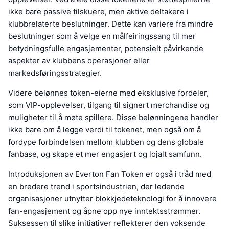
ikke bare passive tilskuere, men aktive deltakere i
klubbrelaterte beslutninger. Dette kan variere fra mindre
beslutninger som å velge en målfeiringssang til mer
betydningsfulle engasjementer, potensielt påvirkende
aspekter av klubbens operasjoner eller
markedsføringsstrategier.
Videre belønnes token-eierne med eksklusive fordeler,
som VIP-opplevelser, tilgang til signert merchandise og
muligheter til å møte spillere. Disse belønningene handler
ikke bare om å legge verdi til tokenet, men også om å
fordype forbindelsen mellom klubben og dens globale
fanbase, og skape et mer engasjert og lojalt samfunn.
Introduksjonen av Everton Fan Token er også i tråd med
en bredere trend i sportsindustrien, der ledende
organisasjoner utnytter blokkjedeteknologi for å innovere
fan-engasjement og åpne opp nye inntektsstrømmer.
Suksessen til slike initiativer reflekterer den voksende