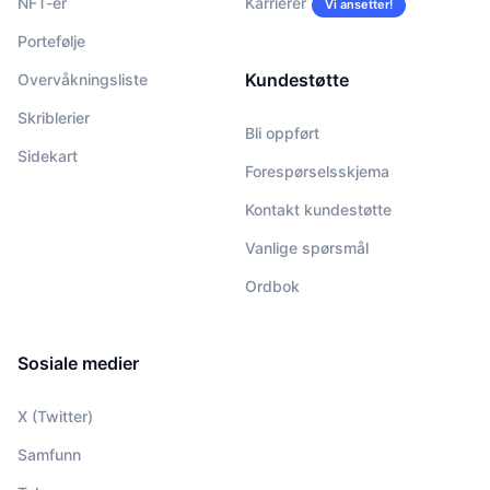
NFT-er
Karrierer
Vi ansetter!
Portefølje
Kundestøtte
Overvåkningsliste
Skriblerier
Bli oppført
Sidekart
Forespørselsskjema
Kontakt kundestøtte
Vanlige spørsmål
Ordbok
Sosiale medier
X (Twitter)
Samfunn