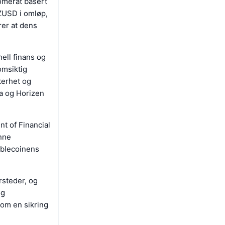
omerat basert
 ZUSD i omløp,
rer at dens
ell finans og
omsiktig
kerhet og
a og Horizen
t of Financial
enne
tablecoinens
rsteder, og
og
 som en sikring