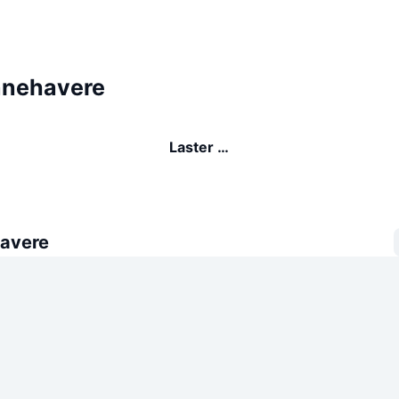
nnehavere
Laster …
avere