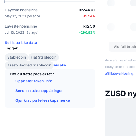
Høyeste noensinne
kr244.61
May 12, 2021
(
5y ago
)
-95.94
%
Laveste noensinne
kr2.50
Jul 13, 2023
(
3y ago
)
+
296.83
%
Se historiske data
Vis full bre
Tagger
Stablecoin
Fiat Stablecoin
Ansvarsfraskrivelse
Asset-Backed Stablecoin
Vis alle
tilknyttede plattfo
affiliate-erklæring
.
Eier du dette prosjektet?
Oppdater token-info
Send inn tokenopplåsinger
ZUSD ny
Gjør krav på fellesskapsmerke