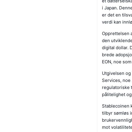
et dattersels
i Japan. Denne
er det en tils
verdi kan innl
Opprettelsen a
den utviklende
digital dollar
brede adopsjo
EON, noe som r
Utgivelsen og
Services, noe 
regulatoriske t
pålitelighet og 
Stablecoinen k
tilbyr sømløs 
brukervennlighe
mot volatilite