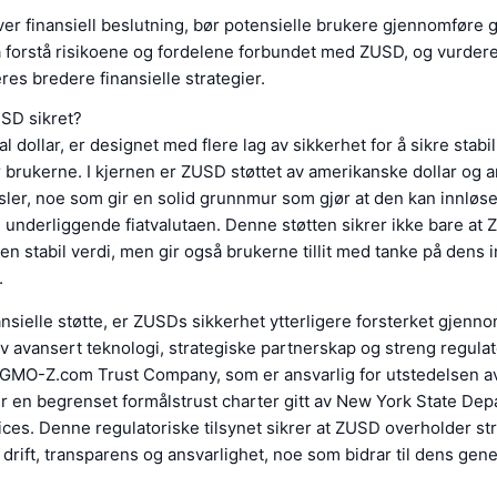
r finansiell beslutning, bør potensielle brukere gjennomføre 
 å forstå risikoene og fordelene forbundet med ZUSD, og vurder
eres bredere finansielle strategier.
SD sikret?
l dollar, er designet med flere lag av sikkerhet for å sikre stabil
or brukerne. I kjernen er ZUSD støttet av amerikanske dollar og
ler, noe som gir en solid grunnmur som gjør at den kan innløse
underliggende fiatvalutaen. Denne støtten sikrer ikke bare at
en stabil verdi, men gir også brukerne tillit med tanke på dens 
.
ansielle støtte, er ZUSDs sikkerhet ytterligere forsterket gjenn
 avansert teknologi, strategiske partnerskap og streng regulat
 GMO-Z.com Trust Company, som er ansvarlig for utstedelsen a
r en begrenset formålstrust charter gitt av New York State Dep
ices. Denne regulatoriske tilsynet sikrer at ZUSD overholder s
 drift, transparens og ansvarlighet, noe som bidrar til dens gene