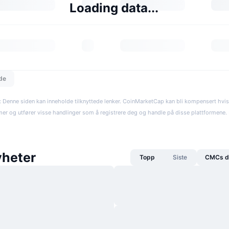
Loading data...
dde
: Denne siden kan inneholde tilknyttede lenker. CoinMarketCap kan bli kompensert hvi
rmer og utfører visse handlinger som å registrere deg og handle på disse plattformene. R
heter
Topp
Siste
CMCs da