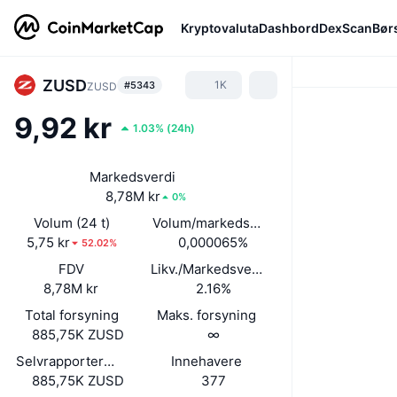
Kryptovaluta
Dashbord
DexScan
Bør
ZUSD
1K
#5343
ZUSD
9,92 kr
1.03%
(
24h
)
Markedsverdi
8,78M kr
0%
Volum (24 t)
Volum/markedsverdi (24 timer)
5,75 kr
0,000065%
52.02%
FDV
Likv./Markedsverdi
8,78M kr
2.16%
Total forsyning
Maks. forsyning
885,75K ZUSD
∞
Selvrapportert sirkulerende forsyning
Innehavere
885,75K ZUSD
377