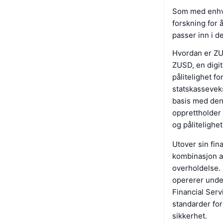
Som med enhve
forskning for
passer inn i d
Hvordan er ZU
ZUSD, en digita
pålitelighet f
statskasseveks
basis med den 
opprettholder 
og pålitelighet
Utover sin fin
kombinasjon av
overholdelse.
opererer unde
Financial Serv
standarder for
sikkerhet.