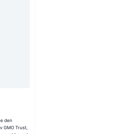
de den
av GMO Trust,