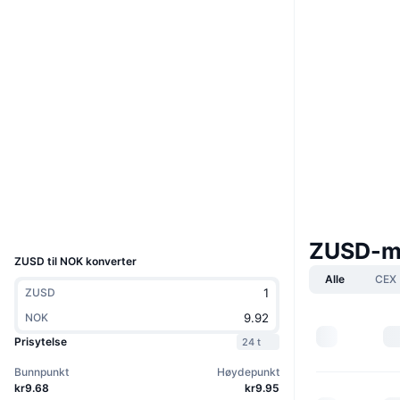
Nettsted
Website
Whitepaper
Sosiale medier
0xc56c...F604fA
Kontrakter
3.4
Vurdering (CertiK)
etherscan.io
Utforskere
Wallets
UCID
8772
ZUSD-m
ZUSD til NOK konverter
Alle
CEX
ZUSD
NOK
Prisytelse
24 t
Bunnpunkt
Høydepunkt
kr9.68
kr9.95