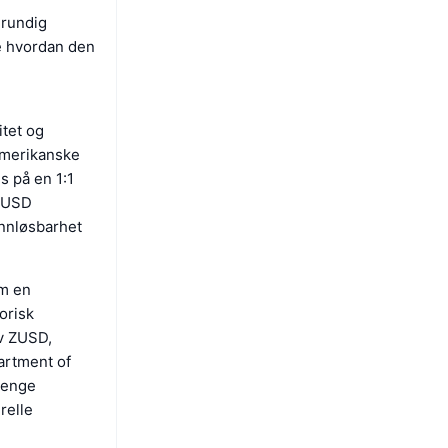
grundig
e hvordan den
itet og
 amerikanske
s på en 1:1
 ZUSD
innløsbarhet
om en
orisk
v ZUSD,
artment of
trenge
relle