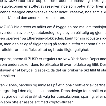
kap av GMO Internet Group, et fremtredende finans- og IT-kongl
 stablecoinen er støttet av reserver, noe som betyr at for hver
varende mengde amerikanske dollar holdt i reserve, noe som sik
øses 1:1 med den amerikanske dollaren.
v ZUSD ble drevet av målet om å bygge en bro mellom tradisjon
 verdenen av blokkjedeteknologi, og tilby en pålitelig og gjenn
. Den opererer på Ethereum-blokkjeden, kjent for sin robuste sik
n, men den er også tilgjengelig på andre plattformer som Solan
eflekterer dens fleksibilitet og brede tilgjengelighet.
 operasjonene til ZUSD er regulert av New York State Departmen
som understreker dens forpliktelse til overholdelse og tillit. D
ilsynet er et betydelig aspekt, da det gir brukerne økt tillit til s
stabilitet.
an kjøpes, handles og innløses på et globalt nettverk av partne
integrering i den digitale økonomien. Dens design for stabilitet 
t gjør den til et praktisk valg for transaksjoner, sparing, eller
ten som ofte er assosiert med kryptovalutaer.