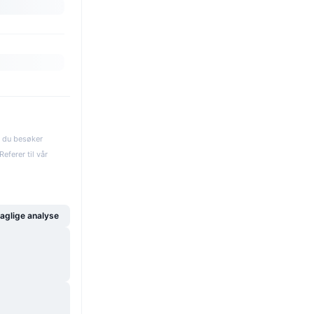
s du besøker
eferer til vår
glige analyse