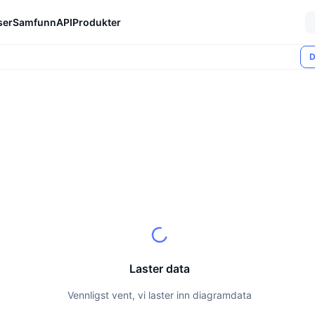
ser
Samfunn
API
Produkter
D
Laster data
Vennligst vent, vi laster inn diagramdata