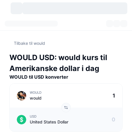
Kryptovaluta
Dashbord
Kryptovaluta
Tilbake til would
DexScan
Markeder
Rangering
WOULD USD: would kurs til
Signaler
Børser
Kategorier
New
Markedsoversikt
Amerikanske dollar i dag
Populært
Samfunn
WOULD til USD konverter
Historiske øyeblikksbilder
Spotmarked
Sentraliserte børser
Ny
Nyhetsstrøm
API
Tokenopplåsninger
Antall kryptovalutaer
Spot
WOULD
would
Vinnere
Emner
Yields
Produkter
Bitcoin Kassebeholdninger
Derivater
API
USD
Meme-utforsker
Direktesendinger
Aktiva i den virkelige verden
BNB Kassebeholdninger
Produkter
Krypto-API
United States Dollar
Desentraliserte børser