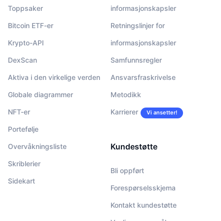
Toppsaker
informasjonskapsler
Bitcoin ETF-er
Retningslinjer for
Krypto-API
informasjonskapsler
DexScan
Samfunnsregler
Aktiva i den virkelige verden
Ansvarsfraskrivelse
Globale diagrammer
Metodikk
NFT-er
Karrierer
Vi ansetter!
Portefølje
Kundestøtte
Overvåkningsliste
Skriblerier
Bli oppført
Sidekart
Forespørselsskjema
Kontakt kundestøtte