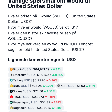
Vanlige spørsmål om would til
United States Dollar
Hva er prisen på 1 would (WOULD) i United States
Dollar (USD)?
Hvor mye er would (WOULD) verdt i $1?
Hva er den historisk høyeste prisen på
WOULD/USD?
Hvor mye har verdien av would (WOULD) endret
seg i forhold til United States Dollar (USD)?
Lignende konverteringer til USD
Bitcoin
/ USD
$64,971.29
0.85%
Ethereum
/ USD
$1,916.66
0.74%
Tether
/ USD
$0.9996
0.26%
BNB
/ USD
$593.24
XRP
/ USD
$1.03
0.79%
1.17%
Solana
/ USD
$74.56
2.33%
TRON
/ USD
$0.3273
0.01%
Hyperliquid
/ USD
$54.39
1.61%
Dogecoin
/ USD
$0.07016
1.39%