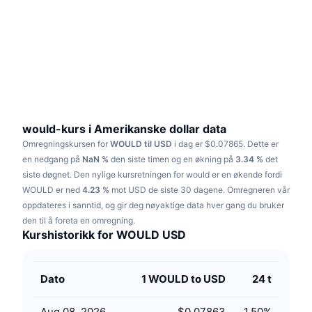
Trending
Krypto-ETF-er
Opplæring
CMC MCP
Nytt
Bitcoin ETF-er
x402
Nyheter
Krypto
Ethereum ETF-er
Akademi
Politikk
Teknisk analyse
Forskning
would-kurs i Amerikanske dollar data
Omregningskursen for
WOULD til USD
i dag er $0.07865.
Dette er
Idrett
RSI
Videoer
en nedgang på
NaN %
den siste timen og en økning på
3.34 %
det
siste døgnet.
Den nylige kursretningen for would er en økende fordi
Finans
MACD
WOULD er ned
Ordbok
4.23 %
mot USD de siste 30 dagene.
Omregneren vår
oppdateres i sanntid, og gir deg nøyaktige data hver gang du bruker
Teknologi
den til å foreta en omregning.
Derivater
Kampanjer
Kurshistorikk for WOULD USD
NFT
Oversikt
Airdrops
Dato
1 WOULD to USD
24 t
Samlet NFT-statistikk
Likvidasjoner
Diamantbelønninger
Aug 08, 2026
$0.07863
1.50
%