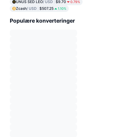
UNUS SED LEO
/ USD
$9.70
0.79%
Zcash
/ USD
$507.25
1.10%
Populære konverteringer