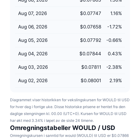
Kommende salg
Finansieringsrenter
Lær og tjen
Aug 07, 2026
$0.07747
1.16
%
Aug 06, 2026
$0.07658
-1.72
%
Kalendere
Aug 05, 2026
$0.07792
-0.66
%
ICO-kalender
Aug 04, 2026
$0.07844
0.43
%
Hendelseskalender
Aug 03, 2026
$0.07811
-2.38
%
Aug 02, 2026
$0.08001
2.19
%
Diagrammet viser historikken for vekslingskursen for WOULD til USD
for hver dag i forrige uke. Disse historiske prisene er hentet fra den
daglige stengningen kl. 00.00 (UTC+0). Kursen for WOULD til USD
har økt med 3.34% i løpet av de siste 24 timene.
Omregningstabeller WOULD / USD
Omregningskursen i sanntid for would (WOULD) til USD er $0.07866