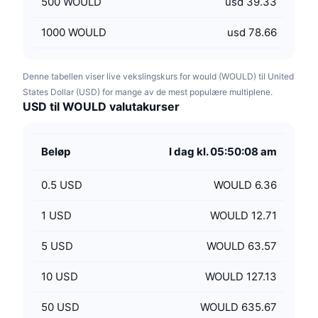
500
WOULD
usd 39.33
1000
WOULD
usd 78.66
Denne tabellen viser live vekslingskurs for would (WOULD) til United
States Dollar (USD) for mange av de mest populære multiplene.
USD til WOULD valutakurser
Beløp
I dag kl. 05:50:08 am
0.5
USD
WOULD 6.36
1
USD
WOULD 12.71
5
USD
WOULD 63.57
10
USD
WOULD 127.13
50
USD
WOULD 635.67