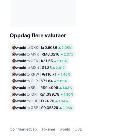
Oppdag flere valutaer
would
to DKK
kr0.5086
2.05%
would
to MYR
RM0.3216
2.37%
would
to CZK
Kč1.65
2.06%
would
to MXN
$1.35
2.01%
would
to KRW
₩110.71
1.46%
would
to CLP
$71.84
2.09%
would
to BRL
R$0.4009
1.83%
would
to IDR
Rp1,399.78
1.80%
would
to HUF
Ft24.70
1.34%
would
to GBP
£0.05829
2.06%
CoinMarketCap
Tokener
would
USD