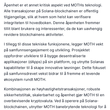
Åpenhet er et annet kritisk aspekt ved MOTHs teknologi.
Alle transaksjoner på Solana-blockchainen er offentlig
tilgjengelige, slik at hvem som helst kan verifisere
integriteten til hovedboken. Denne åpenheten fremmer
tillit blant brukere og interessenter, da de kan uavhengig
revidere blockchainens aktiviteter.
I tillegg til disse tekniske funksjonene, legger MOTH vekt
på samfunnsengasjement og utvikling. Prosjektet
oppfordrer utviklere til å bygge desentraliserte
applikasjoner (dApps) på sin plattform, og utnytte Solanas
kapabiliteter til å skape innovative løsninger. Dette fokuset
på samfunnsdrevet vekst bidrar til å fremme et levende
økosystem rundt MOTH.
Kombinasjonen av høyhastighetstransaksjoner, robuste
sikkerhetstiltak, skalerbarhet og åpenhet gjør MOTH til en
overbevisende kryptovaluta. Ved å operere på Solana-
blockchainen, utnytter MOTH banebrytende teknologi for å