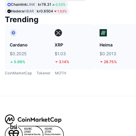
Chainlink
LINK
kr78.31
0.53%
Hedera
HBAR
kr0.6504
1.53%
Trending
Cardano
XRP
Heima
$0.2025
$1.03
$0.2013
5.99%
3.14%
28.75%
CoinMarketCap
Tokener
MOTH