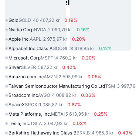
Populære eiendeler fra den
virkelige verden
Gold
GOLD
40 467,22 kr
0.19%
Nvidia Corp
NVDA
2 090,79 kr
0.16%
Apple Inc.
AAPL
2 975,97 kr
0.20%
Alphabet Inc Class A
GOOGL
3 418,85 kr
0.12%
Microsoft Corp
MSFT
4 760,2 kr
0.20%
Silver
SILVER
587,22 kr
0.42%
Amazon.com Inc
AMZN
2 595,99 kr
0.05%
Taiwan Semiconductor Manufacturing Co Ltd
TSM
3 997,79
Broadcom Inc
AVGO
4 008,82 kr
0.06%
SpaceX
SPCX
1 085,87 kr
0.87%
Meta Platforms, Inc.
META
5 613,95 kr
0.25%
Tesla, Inc.
TSLA
3 047,92 kr
0.03%
Berkshire Hathaway Inc Class B
BRK.B
4 985,8 kr
0.43%