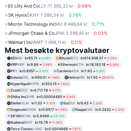
Eli Lilly And Co
LLY
11 365,32 kr
0.09%
SK Hynix
SKHY
1 380,34 kr
0.78%
Micron Technology Inc
MU
8 466,64 kr
0.71%
JPmorgan Chase & Co
JPM
3 398,85 kr
0.03%
Walmart Inc
WMT
1 068,11 kr
0.11%
Mest besøkte kryptovalutaer
ADI
ADI
kr65.71
Bitcoin
BTC
kr614,958.57
0.06%
0.25%
XRP
XRP
kr9.86
Ethereum
ETH
kr18,193.18
2.98%
0.00%
Pi
PI
kr0.8557
Cardano
ADA
kr1.93
3.00%
6.18%
Solana
SOL
kr695.01
Heima
HEI
kr1.92
1.66%
28.63%
Hyperliquid
HYPE
kr533.15
1.84%
Zcash
ZEC
kr4,717.79
4.17%
Shiba Inu
SHIB
kr0.00004485
3.94%
Stellar
XLM
kr1.53
Sui
SUI
kr6.43
3.31%
2.34%
Dogecoin
DOGE
kr0.6577
Kaspa
KAS
kr0.2432
1.58%
2.01%
SKYAI
SKYAI
kr0.9499
53.73%
Audiera
BEAT
kr19.79
11.30%
Terra Classic
LUNC
kr0.0004666
1.87%