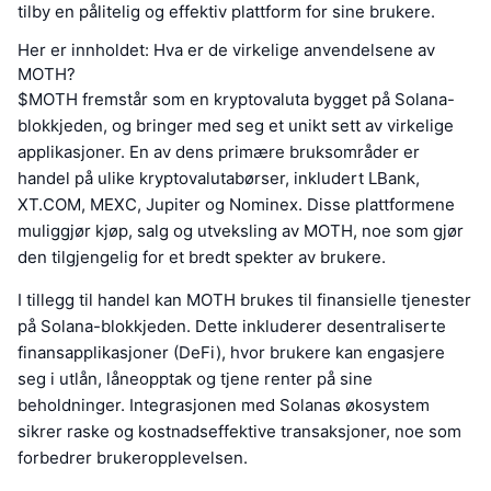
tilby en pålitelig og effektiv plattform for sine brukere.
Her er innholdet: Hva er de virkelige anvendelsene av
MOTH?
$MOTH fremstår som en kryptovaluta bygget på Solana-
blokkjeden, og bringer med seg et unikt sett av virkelige
applikasjoner. En av dens primære bruksområder er
handel på ulike kryptovalutabørser, inkludert LBank,
XT.COM, MEXC, Jupiter og Nominex. Disse plattformene
muliggjør kjøp, salg og utveksling av MOTH, noe som gjør
den tilgjengelig for et bredt spekter av brukere.
I tillegg til handel kan MOTH brukes til finansielle tjenester
på Solana-blokkjeden. Dette inkluderer desentraliserte
finansapplikasjoner (DeFi), hvor brukere kan engasjere
seg i utlån, låneopptak og tjene renter på sine
beholdninger. Integrasjonen med Solanas økosystem
sikrer raske og kostnadseffektive transaksjoner, noe som
forbedrer brukeropplevelsen.