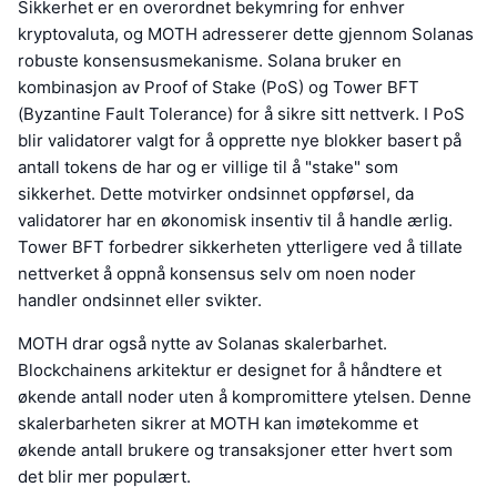
Sikkerhet er en overordnet bekymring for enhver
kryptovaluta, og MOTH adresserer dette gjennom Solanas
robuste konsensusmekanisme. Solana bruker en
kombinasjon av Proof of Stake (PoS) og Tower BFT
(Byzantine Fault Tolerance) for å sikre sitt nettverk. I PoS
blir validatorer valgt for å opprette nye blokker basert på
antall tokens de har og er villige til å "stake" som
sikkerhet. Dette motvirker ondsinnet oppførsel, da
validatorer har en økonomisk insentiv til å handle ærlig.
Tower BFT forbedrer sikkerheten ytterligere ved å tillate
nettverket å oppnå konsensus selv om noen noder
handler ondsinnet eller svikter.
MOTH drar også nytte av Solanas skalerbarhet.
Blockchainens arkitektur er designet for å håndtere et
økende antall noder uten å kompromittere ytelsen. Denne
skalerbarheten sikrer at MOTH kan imøtekomme et
økende antall brukere og transaksjoner etter hvert som
det blir mer populært.