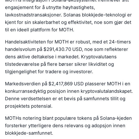
engasjement for å utnytte høyhastighets,
lavkostnadstransaksjoner. Solanas blokkjede-teknologi er
kjent for sin skalerbarhet og effektivitet, noe som gjør det
til en ideell plattform for MOTH.
Handelsaktiviteten for MOTH er robust, med et 24-timers
handelsvolum på $291,430.70 USD, noe som reflekterer
dens aktive deltakelse i markedet. Kryptovalutaens
tilstedeværelse på flere børser sikrer likviditet og
tilgjengelighet for tradere og investorer.
Markedsverdien på $2,417,869 USD plasserer MOTH i en
konkurransedyktig posisjon innen kryptovalutalandskapet.
Denne verdsettelsen er et bevis på samfunnets tillit og
prosjektets potensial.
MOTHs notering blant populære tokens på Solana-kjeden
forsterker ytterligere dens relevans og adopsjon innen
blokkjede-samfunnet.