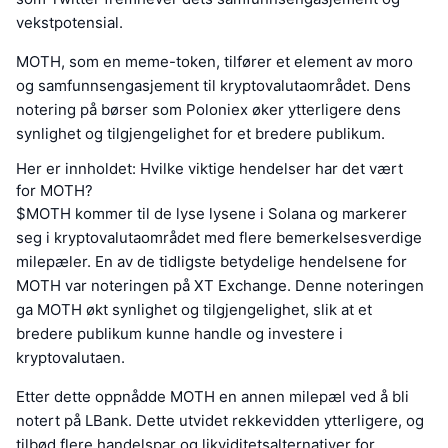
vekstpotensial.
MOTH, som en meme-token, tilfører et element av moro
og samfunnsengasjement til kryptovalutaområdet. Dens
notering på børser som Poloniex øker ytterligere dens
synlighet og tilgjengelighet for et bredere publikum.
Her er innholdet: Hvilke viktige hendelser har det vært
for MOTH?
$MOTH kommer til de lyse lysene i Solana og markerer
seg i kryptovalutaområdet med flere bemerkelsesverdige
milepæler. En av de tidligste betydelige hendelsene for
MOTH var noteringen på XT Exchange. Denne noteringen
ga MOTH økt synlighet og tilgjengelighet, slik at et
bredere publikum kunne handle og investere i
kryptovalutaen.
Etter dette oppnådde MOTH en annen milepæl ved å bli
notert på LBank. Dette utvidet rekkevidden ytterligere, og
tilbød flere handelspar og likviditetsalternativer for