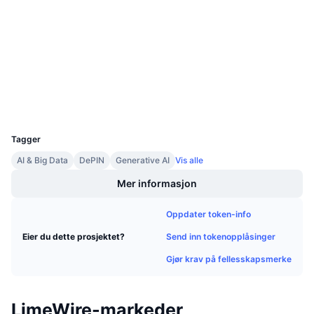
Kontrakter
Kommende salg
Finansieringsrenter
Lær og tjen
4.5
Vurdering (CertiK)
Audits
Kalendere
Utforskere
etherscan.io
Wallets
ICO-kalender
UCID
24476
Hendelseskalender
Tagger
AI & Big Data
DePIN
Generative AI
Vis alle
Mer informasjon
Oppdater token-info
Send inn tokenopplåsinger
Eier du dette prosjektet?
Gjør krav på fellesskapsmerke
LimeWire-markeder