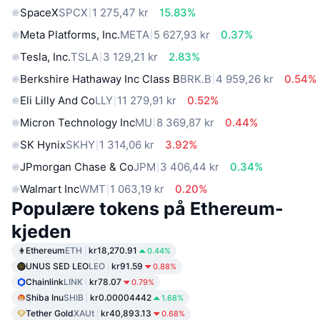
SpaceX
SPCX
1 275,47 kr
15.83%
Meta Platforms, Inc.
META
5 627,93 kr
0.37%
Tesla, Inc.
TSLA
3 129,21 kr
2.83%
Berkshire Hathaway Inc Class B
BRK.B
4 959,26 kr
0.54%
Eli Lilly And Co
LLY
11 279,91 kr
0.52%
Micron Technology Inc
MU
8 369,87 kr
0.44%
SK Hynix
SKHY
1 314,06 kr
3.92%
JPmorgan Chase & Co
JPM
3 406,44 kr
0.34%
Walmart Inc
WMT
1 063,19 kr
0.20%
Populære tokens på Ethereum-
kjeden
Ethereum
ETH
kr18,270.91
0.44%
UNUS SED LEO
LEO
kr91.59
0.88%
Chainlink
LINK
kr78.07
0.79%
Shiba Inu
SHIB
kr0.00004442
1.68%
Tether Gold
XAUt
kr40,893.13
0.68%