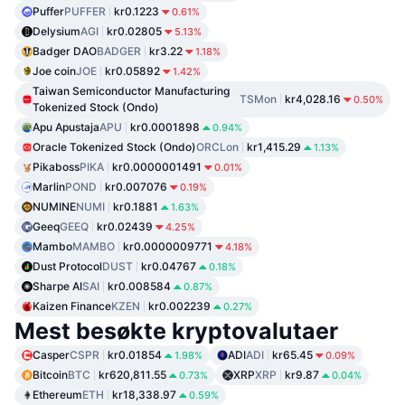
Puffer
PUFFER
kr0.1223
0.61%
Delysium
AGI
kr0.02805
5.13%
Badger DAO
BADGER
kr3.22
1.18%
Joe coin
JOE
kr0.05892
1.42%
Taiwan Semiconductor Manufacturing
TSMon
kr4,028.16
0.50%
Tokenized Stock (Ondo)
Apu Apustaja
APU
kr0.0001898
0.94%
Oracle Tokenized Stock (Ondo)
ORCLon
kr1,415.29
1.13%
Pikaboss
PIKA
kr0.0000001491
0.01%
Marlin
POND
kr0.007076
0.19%
NUMINE
NUMI
kr0.1881
1.63%
Geeq
GEEQ
kr0.02439
4.25%
Mambo
MAMBO
kr0.0000009771
4.18%
Dust Protocol
DUST
kr0.04767
0.18%
Sharpe AI
SAI
kr0.008584
0.87%
Kaizen Finance
KZEN
kr0.002239
0.27%
Mest besøkte kryptovalutaer
Casper
CSPR
kr0.01854
ADI
ADI
kr65.45
1.98%
0.09%
Bitcoin
BTC
kr620,811.55
XRP
XRP
kr9.87
0.73%
0.04%
Ethereum
ETH
kr18,338.97
0.59%