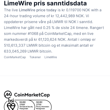
LimeWire pris sanntidsdata
The live
LimeWire price today
is kr 0.119700 NOK with a
24-hour trading volume of kr 12,442,989 NOK.
Vi
oppdaterer prisene våre på LMWR til NOK i sanntid.
LimeWire har gått ned 0.25 % de siste 24 timene.
Rangert
som nummer #1068 på CoinMarketCap, med en live
markedsverdi på kr 61,120,624 NOK.
Antall i omløp er
510,613,337 LMWR bitcoin
og et maksimalt antall er
633,045,269 LMWR bitcoin.
CoinMarketCap
Tokener
LimeWire