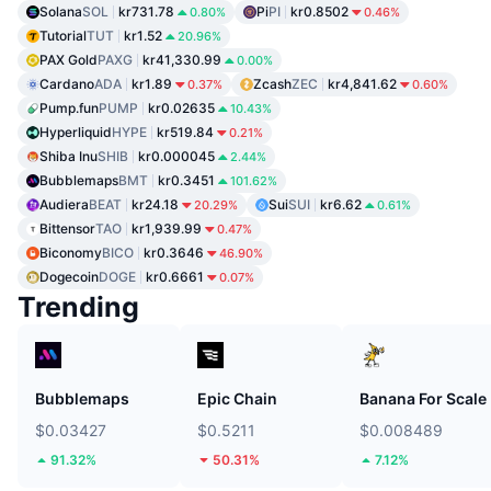
Solana
SOL
kr731.78
Pi
PI
kr0.8502
0.80%
0.46%
Tutorial
TUT
kr1.52
20.96%
PAX Gold
PAXG
kr41,330.99
0.00%
Cardano
ADA
kr1.89
Zcash
ZEC
kr4,841.62
0.37%
0.60%
Pump.fun
PUMP
kr0.02635
10.43%
Hyperliquid
HYPE
kr519.84
0.21%
Shiba Inu
SHIB
kr0.000045
2.44%
Bubblemaps
BMT
kr0.3451
101.62%
Audiera
BEAT
kr24.18
Sui
SUI
kr6.62
20.29%
0.61%
Bittensor
TAO
kr1,939.99
0.47%
Biconomy
BICO
kr0.3646
46.90%
Dogecoin
DOGE
kr0.6661
0.07%
Trending
Bubblemaps
Epic Chain
Banana For Scale
$0.03427
$0.5211
$0.008489
91.32%
50.31%
7.12%