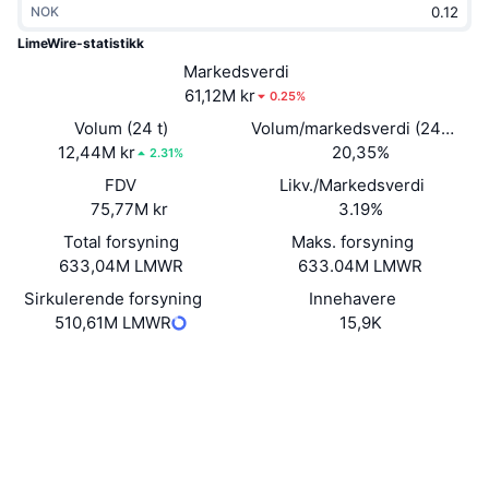
NOK
Trending
Krypto-ETF-er
Opplæring
CMC MCP
LimeWire-statistikk
Nytt
Markedsverdi
Bitcoin ETF-er
x402
Nyheter
61,12M kr
0.25%
Krypto
Ethereum ETF-er
Volum (24 t)
Volum/markedsverdi (24 timer
Akademi
12,44M kr
20,35%
2.31%
Politikk
FDV
Likv./Markedsverdi
Teknisk analyse
Forskning
75,77M kr
3.19%
Idrett
Total forsyning
Maks. forsyning
RSI
Videoer
633,04M LMWR
633.04M LMWR
Finans
MACD
Sirkulerende forsyning
Innehavere
Ordbok
510,61M LMWR
15,9K
Teknologi
Website
Whitepaper
Derivater
Kampanjer
Nettsted
NFT
Oversikt
Airdrops
Sosiale medier
Samlet NFT-statistikk
Likvidasjoner
Diamantbelønninger
0x628a...b9bc88