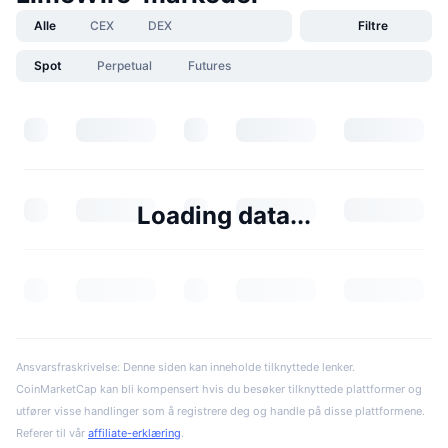
Alle
CEX
DEX
Filtre
Spot
Perpetual
Futures
Loading data...
Ansvarsfraskrivelse: Denne siden kan inneholde tilknyttede lenker.
CoinMarketCap kan bli kompensert hvis du besøker tilknyttede plattformer og
utfører visse handlinger som å registrere deg og handle på disse plattformene.
Referer til vår
affiliate-erklæring
.