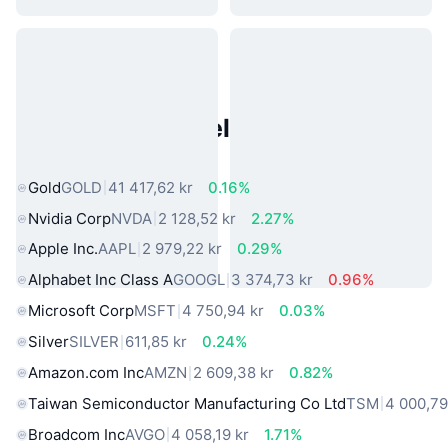
Populære eiendeler fra den
virkelige verden
Gold
GOLD
41 417,62 kr
0.16%
Nvidia Corp
NVDA
2 128,52 kr
2.27%
Apple Inc.
AAPL
2 979,22 kr
0.29%
Alphabet Inc Class A
GOOGL
3 374,73 kr
0.96%
Microsoft Corp
MSFT
4 750,94 kr
0.03%
Silver
SILVER
611,85 kr
0.24%
Amazon.com Inc
AMZN
2 609,38 kr
0.82%
Taiwan Semiconductor Manufacturing Co Ltd
TSM
4 000,79
Broadcom Inc
AVGO
4 058,19 kr
1.71%