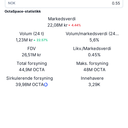
NOK
Trending
Krypto-ETF-er
Opplæring
CMC MCP
OctaSpace-statistikk
Nytt
Markedsverdi
Bitcoin ETF-er
x402
Nyheter
22,08M kr
4.44%
Krypto
Ethereum ETF-er
Volum (24 t)
Volum/markedsverdi (24 timer
Akademi
1,23M kr
5,6%
22.57%
Politikk
FDV
Likv./Markedsverdi
Teknisk analyse
Forskning
26,51M kr
0.45%
Idrett
Total forsyning
Maks. forsyning
RSI
Videoer
44,9M OCTA
48M OCTA
Finans
MACD
Sirkulerende forsyning
Innehavere
Ordbok
39,98M OCTA
3,29K
Teknologi
Nettsted
Website
Whitepaper
Derivater
Kampanjer
NFT
Sosiale medier
Oversikt
Airdrops
Samlet NFT-statistikk
0xfA70...8EAF1A
Kontrakter
Likvidasjoner
Diamantbelønninger