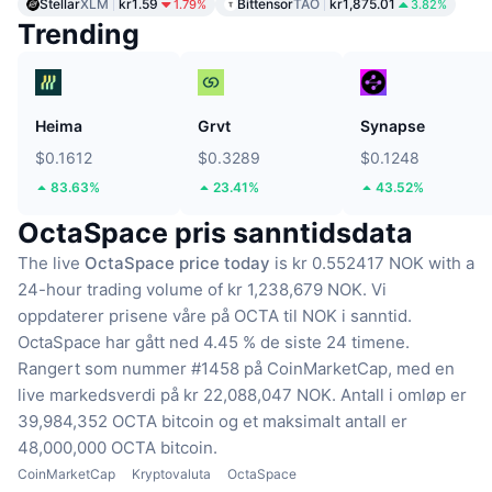
Stellar
XLM
kr1.59
Bittensor
TAO
kr1,875.01
1.79%
3.82%
Trending
Heima
Grvt
Synapse
$0.1612
$0.3289
$0.1248
83.63%
23.41%
43.52%
OctaSpace pris sanntidsdata
The live
OctaSpace price today
is kr 0.552417 NOK with a
24-hour trading volume of kr 1,238,679 NOK.
Vi
oppdaterer prisene våre på OCTA til NOK i sanntid.
OctaSpace har gått ned 4.45 % de siste 24 timene.
Rangert som nummer #1458 på CoinMarketCap, med en
live markedsverdi på kr 22,088,047 NOK.
Antall i omløp er
39,984,352 OCTA bitcoin
og et maksimalt antall er
48,000,000 OCTA bitcoin.
CoinMarketCap
Kryptovaluta
OctaSpace