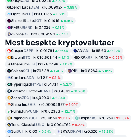
Oasys
OAS
kr0.00326
3.39%
Zero1 Labs
DEAI
kr0.009927
3.89%
LightLink
LL
kr0.01136
0.21%
SharedStake
SGT
kr0.1019
0.15%
RMRK
RMRK
kr0.1026
0.15%
dForce
DF
kr0.0009593
0.15%
Mest besøkte kryptovalutaer
Casper
CSPR
kr0.01761
ADI
ADI
kr65.63
0.64%
0.20%
Bitcoin
BTC
kr610,861.44
XRP
XRP
kr10.15
1.11%
0.53%
Ethereum
ETH
kr17,827.96
1.05%
Solana
SOL
kr705.88
Pi
PI
kr0.8284
1.40%
5.05%
Cardano
ADA
kr1.87
0.11%
Hyperliquid
HYPE
kr547.14
5.27%
Lorenzo Protocol
BANK
kr0.4661
11.26%
Zcash
ZEC
kr4,920.01
6.34%
Shiba Inu
SHIB
kr0.00004657
1.09%
Pump.fun
PUMP
kr0.02383
12.71%
Dogecoin
DOGE
kr0.6656
Kaspa
KAS
kr0.2501
0.11%
0.37%
Terra Classic
LUNC
kr0.0004762
0.27%
Sui
SUI
kr6.60
SKYAI
SKYAI
kr0.526
0.34%
18.21%