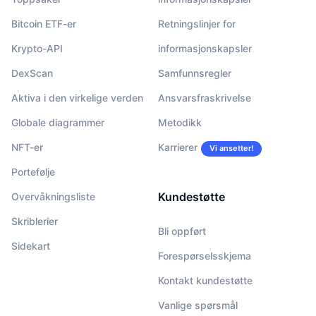
Bitcoin ETF-er
Retningslinjer for
Krypto-API
informasjonskapsler
DexScan
Samfunnsregler
Aktiva i den virkelige verden
Ansvarsfraskrivelse
Globale diagrammer
Metodikk
NFT-er
Karrierer
Vi ansetter!
Portefølje
Kundestøtte
Overvåkningsliste
Skriblerier
Bli oppført
Sidekart
Forespørselsskjema
Kontakt kundestøtte
Vanlige spørsmål