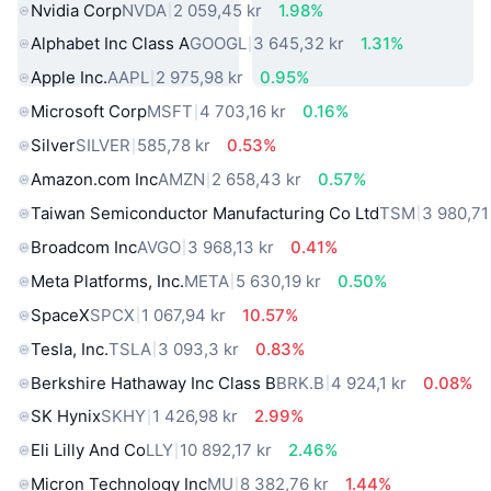
Nvidia Corp
NVDA
2 059,45 kr
1.98%
Alphabet Inc Class A
GOOGL
3 645,32 kr
1.31%
Apple Inc.
AAPL
2 975,98 kr
0.95%
Microsoft Corp
MSFT
4 703,16 kr
0.16%
Silver
SILVER
585,78 kr
0.53%
Amazon.com Inc
AMZN
2 658,43 kr
0.57%
Taiwan Semiconductor Manufacturing Co Ltd
TSM
3 980,71
Broadcom Inc
AVGO
3 968,13 kr
0.41%
Meta Platforms, Inc.
META
5 630,19 kr
0.50%
SpaceX
SPCX
1 067,94 kr
10.57%
Tesla, Inc.
TSLA
3 093,3 kr
0.83%
Berkshire Hathaway Inc Class B
BRK.B
4 924,1 kr
0.08%
SK Hynix
SKHY
1 426,98 kr
2.99%
Eli Lilly And Co
LLY
10 892,17 kr
2.46%
Micron Technology Inc
MU
8 382,76 kr
1.44%