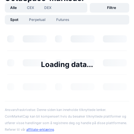
Alle
CEX
DEX
Filtre
Spot
Perpetual
Futures
Loading data...
Ansvarsfraskrivelse: Denne siden kan inneholde tilknyttede lenker.
CoinMarketCap kan bli kompensert hvis du besøker tilknyttede plattformer og
utfører visse handlinger som å registrere deg og handle på disse plattformene.
Referer til vår
affiliate-erklæring
.