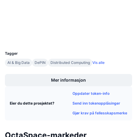
Kommende salg
Audits
Finansieringsrenter
Lær og tjen
etherscan.io
Utforskere
Kalendere
Wallets
UCID
ICO-kalender
24261
Tagger
Hendelseskalender
AI & Big Data
DePIN
Distributed Computing
Vis alle
Boost
Mer informasjon
Oppdater token-info
Send inn tokenopplåsinger
Eier du dette prosjektet?
Gjør krav på fellesskapsmerke
OctaSpace-markeder