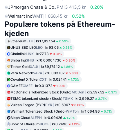
JPmorgan Chase & Co
JPM
3 413,5 kr
0.20%
Walmart Inc
WMT
1 068,45 kr
0.52%
Populære tokens på Ethereum-
kjeden
Ethereum
ETH
kr17,827.54
0.59%
UNUS SED LEO
LEO
kr93.05
0.36%
Chainlink
LINK
kr77.73
0.31%
Shiba Inu
SHIB
kr0.00004736
0.30%
Tether Gold
XAUt
kr39,174.12
1.86%
Vara Network
VARA
kr0.003707
5.83%
Covalent X Token
CXT
kr0.02441
1.73%
GAMEE
GMEE
kr0.01372
1.00%
McDonald's Tokenized Stock (Ondo)
MCDon
kr2,597.52
0.37%
TSMC tokenized stock(xStock)
TSMX
kr3,999.27
3.71%
Vulcan Forged (PYR)
PYR
kr0.5967
8.06%
Walmart Tokenized Stock (Ondo)
WMTon
kr1,064.96
0.71%
Aleph Cloud
ALEPH
kr0.09426
1.79%
Book of Ethereum
BOOE
kr0.2496
1.13%