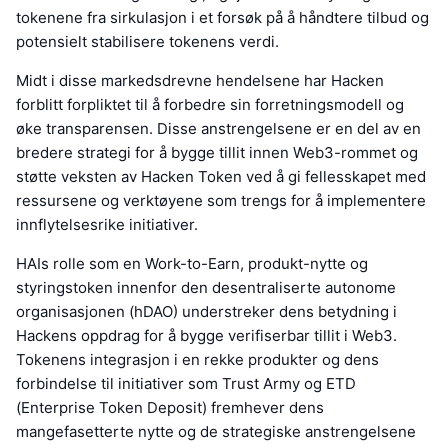
tokenene fra sirkulasjon i et forsøk på å håndtere tilbud og
potensielt stabilisere tokenens verdi.
Midt i disse markedsdrevne hendelsene har Hacken
forblitt forpliktet til å forbedre sin forretningsmodell og
øke transparensen. Disse anstrengelsene er en del av en
bredere strategi for å bygge tillit innen Web3-rommet og
støtte veksten av Hacken Token ved å gi fellesskapet med
ressursene og verktøyene som trengs for å implementere
innflytelsesrike initiativer.
HAIs rolle som en Work-to-Earn, produkt-nytte og
styringstoken innenfor den desentraliserte autonome
organisasjonen (hDAO) understreker dens betydning i
Hackens oppdrag for å bygge verifiserbar tillit i Web3.
Tokenens integrasjon i en rekke produkter og dens
forbindelse til initiativer som Trust Army og ETD
(Enterprise Token Deposit) fremhever dens
mangefasetterte nytte og de strategiske anstrengelsene