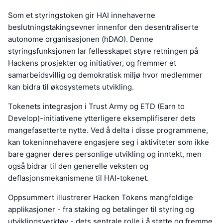
Som et styringstoken gir HAI innehaverne
beslutningstakingsevner innenfor den desentraliserte
autonome organisasjonen (hDAO). Denne
styringsfunksjonen lar fellesskapet styre retningen på
Hackens prosjekter og initiativer, og fremmer et
samarbeidsvillig og demokratisk miljø hvor medlemmer
kan bidra til økosystemets utvikling.
Tokenets integrasjon i Trust Army og ETD (Earn to
Develop)-initiativene ytterligere eksemplifiserer dets
mangefasetterte nytte. Ved å delta i disse programmene,
kan tokeninnehavere engasjere seg i aktiviteter som ikke
bare gagner deres personlige utvikling og inntekt, men
også bidrar til den generelle veksten og
deflasjonsmekanismene til HAI-tokenet.
Oppsummert illustrerer Hacken Tokens mangfoldige
applikasjoner - fra staking og betalinger til styring og
utviklingsverktøy - dets sentrale rolle i å støtte og fremme