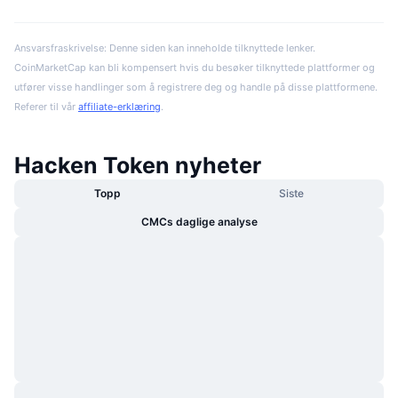
Ansvarsfraskrivelse: Denne siden kan inneholde tilknyttede lenker.
CoinMarketCap kan bli kompensert hvis du besøker tilknyttede plattformer og
utfører visse handlinger som å registrere deg og handle på disse plattformene.
Referer til vår
affiliate-erklæring
.
Hacken Token nyheter
Topp
Siste
CMCs daglige analyse