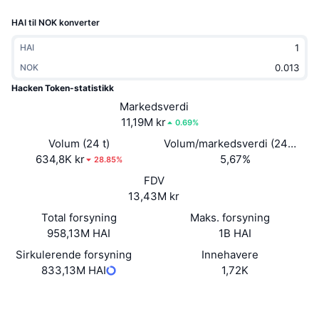
Trending
Krypto-ETF-er
HAI til NOK konverter
Opplæring
CMC MCP
Nytt
Bitcoin ETF-er
HAI
x402
Nyheter
NOK
Krypto
Ethereum ETF-er
Hacken Token-statistikk
Akademi
Markedsverdi
Politikk
11,19M kr
0.69%
Teknisk analyse
Forskning
Volum (24 t)
Volum/markedsverdi (24 timer
Idrett
634,8K kr
5,67%
RSI
Videoer
28.85%
FDV
Finans
MACD
Ordbok
13,43M kr
Total forsyning
Teknologi
Maks. forsyning
958,13M HAI
1B HAI
Derivater
Kampanjer
Sirkulerende forsyning
Innehavere
NFT
833,13M HAI
1,72K
Oversikt
Airdrops
Samlet NFT-statistikk
Website
Whitepaper
Nettsted
Likvidasjoner
Diamantbelønninger