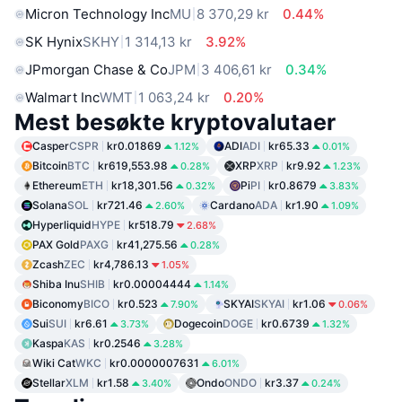
Micron Technology Inc
MU
8 370,29 kr
0.44%
SK Hynix
SKHY
1 314,13 kr
3.92%
JPmorgan Chase & Co
JPM
3 406,61 kr
0.34%
Walmart Inc
WMT
1 063,24 kr
0.20%
Mest besøkte kryptovalutaer
Casper
CSPR
kr0.01869
ADI
ADI
kr65.33
1.12%
0.01%
Bitcoin
BTC
kr619,553.98
XRP
XRP
kr9.92
0.28%
1.23%
Ethereum
ETH
kr18,301.56
Pi
PI
kr0.8679
0.32%
3.83%
Solana
SOL
kr721.46
Cardano
ADA
kr1.90
2.60%
1.09%
Hyperliquid
HYPE
kr518.79
2.68%
PAX Gold
PAXG
kr41,275.56
0.28%
Zcash
ZEC
kr4,786.13
1.05%
Shiba Inu
SHIB
kr0.00004444
1.14%
Biconomy
BICO
kr0.523
SKYAI
SKYAI
kr1.06
7.90%
0.06%
Sui
SUI
kr6.61
Dogecoin
DOGE
kr0.6739
3.73%
1.32%
Kaspa
KAS
kr0.2546
3.28%
Wiki Cat
WKC
kr0.0000007631
6.01%
Stellar
XLM
kr1.58
Ondo
ONDO
kr3.37
3.40%
0.24%