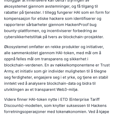
muliggjør at innehavere kan delta i styringen av
økosystemet gjennom avstemninger, og få tilgang til
rabatter på tjenester. I tillegg fungerer HAI som en form for
kompensasjon for etiske hackere som identifiserer og
rapporterer sårbarheter gjennom HackenProof bug
bounty-plattformen, og incentiviserer forbedring av
cybersikkerhetstiltak på tvers av blockchain-prosjekter.
Økosystemet omfatter en rekke produkter og initiativer,
alle sammenkoblet gjennom HAI-token, med mål om å
oppnå felles mål om transparens og sikkerhet i
blockchain-verdenen. En av nøkkelkomponentene er Trust
Army, et initiativ som gir individer muligheten til å tilegne
seg ferdigheter, engasjere seg i et yrke, og tjene en stabil
inntekt ved å analysere blockchain-data og bidra til
utviklingen av et transparent Web3-miljø.
Videre finner HAI-token nytte i ETD (Enterprise Tariff
Discounts)-modellen, som knytter suksessen til Hackens
forretningsoperasjoner med tokenøkonomien. Ved å kjøpe