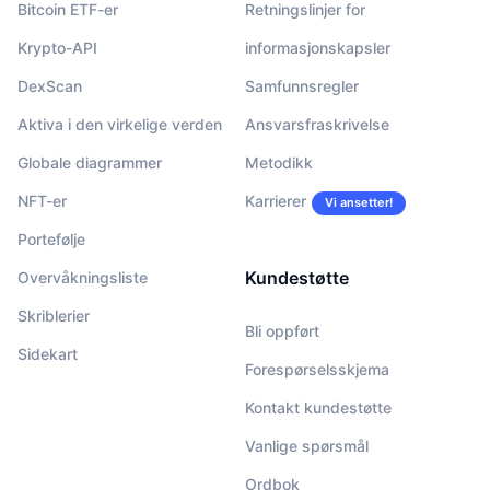
Bitcoin ETF-er
Retningslinjer for
Krypto-API
informasjonskapsler
DexScan
Samfunnsregler
Aktiva i den virkelige verden
Ansvarsfraskrivelse
Globale diagrammer
Metodikk
NFT-er
Karrierer
Vi ansetter!
Portefølje
Kundestøtte
Overvåkningsliste
Skriblerier
Bli oppført
Sidekart
Forespørselsskjema
Kontakt kundestøtte
Vanlige spørsmål
Ordbok