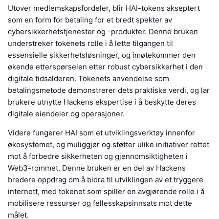
Utover medlemskapsfordeler, blir HAI-tokens akseptert
som en form for betaling for et bredt spekter av
cybersikkerhetstjenester og -produkter. Denne bruken
understreker tokenets rolle i å lette tilgangen til
essensielle sikkerhetsløsninger, og imøtekommer den
økende etterspørselen etter robust cybersikkerhet i den
digitale tidsalderen. Tokenets anvendelse som
betalingsmetode demonstrerer dets praktiske verdi, og lar
brukere utnytte Hackens ekspertise i å beskytte deres
digitale eiendeler og operasjoner.
Videre fungerer HAI som et utviklingsverktøy innenfor
økosystemet, og muliggjør og støtter ulike initiativer rettet
mot å forbedre sikkerheten og gjennomsiktigheten i
Web3-rommet. Denne bruken er en del av Hackens
bredere oppdrag om å bidra til utviklingen av et tryggere
internett, med tokenet som spiller en avgjørende rolle i å
mobilisere ressurser og fellesskapsinnsats mot dette
målet.