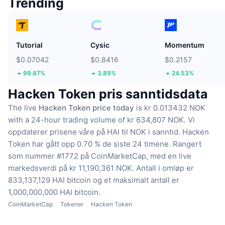
Trending
Tutorial
Cysic
Momentum
$0.07042
$0.8416
$0.2157
99.87%
3.89%
24.53%
Hacken Token pris sanntidsdata
The live
Hacken Token price today
is kr 0.013432 NOK
with a 24-hour trading volume of kr 634,807 NOK.
Vi
oppdaterer prisene våre på HAI til NOK i sanntid.
Hacken
Token har gått opp 0.70 % de siste 24 timene.
Rangert
som nummer #1772 på CoinMarketCap, med en live
markedsverdi på kr 11,190,361 NOK.
Antall i omløp er
833,137,129 HAI bitcoin
og et maksimalt antall er
1,000,000,000 HAI bitcoin.
CoinMarketCap
Tokener
Hacken Token