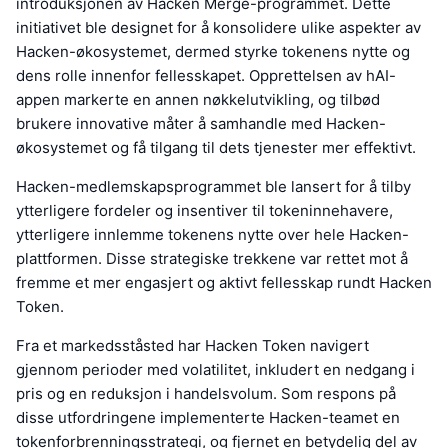
introduksjonen av Hacken Merge-programmet. Dette
initiativet ble designet for å konsolidere ulike aspekter av
Hacken-økosystemet, dermed styrke tokenens nytte og
dens rolle innenfor fellesskapet. Opprettelsen av hAI-
appen markerte en annen nøkkelutvikling, og tilbød
brukere innovative måter å samhandle med Hacken-
økosystemet og få tilgang til dets tjenester mer effektivt.
Hacken-medlemskapsprogrammet ble lansert for å tilby
ytterligere fordeler og insentiver til tokeninnehavere,
ytterligere innlemme tokenens nytte over hele Hacken-
plattformen. Disse strategiske trekkene var rettet mot å
fremme et mer engasjert og aktivt fellesskap rundt Hacken
Token.
Fra et markedsståsted har Hacken Token navigert
gjennom perioder med volatilitet, inkludert en nedgang i
pris og en reduksjon i handelsvolum. Som respons på
disse utfordringene implementerte Hacken-teamet en
tokenforbrenningsstrategi, og fjernet en betydelig del av