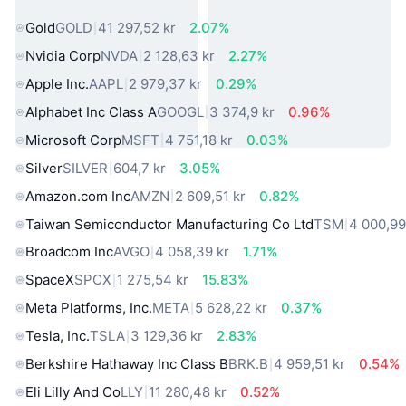
virkelige verden
Gold
GOLD
41 297,52 kr
2.07%
Nvidia Corp
NVDA
2 128,63 kr
2.27%
Apple Inc.
AAPL
2 979,37 kr
0.29%
Alphabet Inc Class A
GOOGL
3 374,9 kr
0.96%
Microsoft Corp
MSFT
4 751,18 kr
0.03%
Silver
SILVER
604,7 kr
3.05%
Amazon.com Inc
AMZN
2 609,51 kr
0.82%
Taiwan Semiconductor Manufacturing Co Ltd
TSM
4 000,99
Broadcom Inc
AVGO
4 058,39 kr
1.71%
SpaceX
SPCX
1 275,54 kr
15.83%
Meta Platforms, Inc.
META
5 628,22 kr
0.37%
Tesla, Inc.
TSLA
3 129,36 kr
2.83%
Berkshire Hathaway Inc Class B
BRK.B
4 959,51 kr
0.54%
Eli Lilly And Co
LLY
11 280,48 kr
0.52%