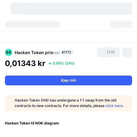
Kryptovaluta
Dashbord
Kryptovaluta
DexScan
Markeder
Rangering
Hacken Token
pris
117K
#1772
HAI
0,01343 kr
0.69%
(
24h
)
Signaler
Børser
Kategorier
New
Markedsoversikt
Populært
Samfunn
Historiske øyeblikksbilder
Spotmarked
Sentraliserte børser
Kjøp HAI
Ny
Nyhetsstrøm
API
Tokenopplåsninger
Antall kryptovalutaer
Spot
Hacken Token (HA) has undergone a 1:1 swap from the old
contracts to new contracts. For more details, please
click here
.
Vinnere
Emner
Yields
Produkter
Bitcoin Kassebeholdninger
Derivater
API
Meme-utforsker
Hacken Token til NOK diagram
Direktesendinger
Aktiva i den virkelige verden
BNB Kassebeholdninger
Produkter
Krypto-API
Desentraliserte børser