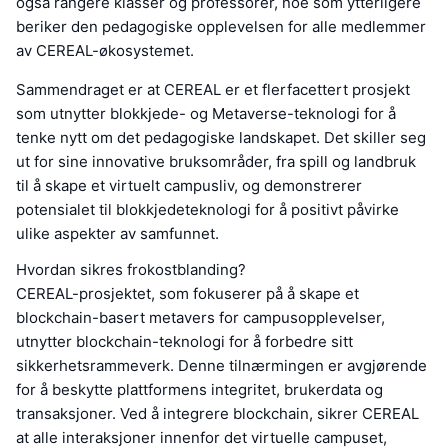
også rangere klasser og professorer, noe som ytterligere
beriker den pedagogiske opplevelsen for alle medlemmer
av CEREAL-økosystemet.
Sammendraget er at CEREAL er et flerfacettert prosjekt
som utnytter blokkjede- og Metaverse-teknologi for å
tenke nytt om det pedagogiske landskapet. Det skiller seg
ut for sine innovative bruksområder, fra spill og landbruk
til å skape et virtuelt campusliv, og demonstrerer
potensialet til blokkjedeteknologi for å positivt påvirke
ulike aspekter av samfunnet.
Hvordan sikres frokostblanding?
CEREAL-prosjektet, som fokuserer på å skape et
blockchain-basert metavers for campusopplevelser,
utnytter blockchain-teknologi for å forbedre sitt
sikkerhetsrammeverk. Denne tilnærmingen er avgjørende
for å beskytte plattformens integritet, brukerdata og
transaksjoner. Ved å integrere blockchain, sikrer CEREAL
at alle interaksjoner innenfor det virtuelle campuset,