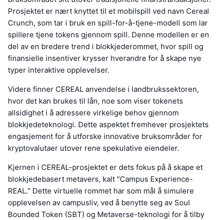
Prosjektet er nært knyttet til et mobilspill ved navn Cereal
Crunch, som tar i bruk en spill-for-å-tjene-modell som lar
spillere tjene tokens gjennom spill. Denne modellen er en
del av en bredere trend i blokkjederommet, hvor spill og
finansielle insentiver krysser hverandre for å skape nye
typer interaktive opplevelser.
Videre finner CEREAL anvendelse i landbrukssektoren,
hvor det kan brukes til lån, noe som viser tokenets
allsidighet i å adressere virkelige behov gjennom
blokkjedeteknologi. Dette aspektet fremhever prosjektets
engasjement for å utforske innovative bruksområder for
kryptovalutaer utover rene spekulative eiendeler.
Kjernen i CEREAL-prosjektet er dets fokus på å skape et
blokkjedebasert metavers, kalt "Campus Experience-
REAL." Dette virtuelle rommet har som mål å simulere
opplevelsen av campusliv, ved å benytte seg av Soul
Bounded Token (SBT) og Metaverse-teknologi for å tilby