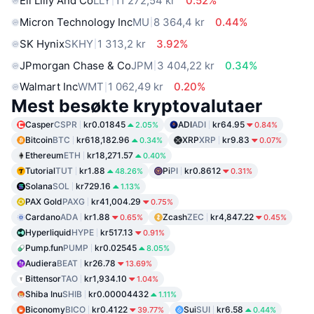
Eli Lilly And Co
LLY
11 272,54 kr
0.52%
Micron Technology Inc
MU
8 364,4 kr
0.44%
SK Hynix
SKHY
1 313,2 kr
3.92%
JPmorgan Chase & Co
JPM
3 404,22 kr
0.34%
Walmart Inc
WMT
1 062,49 kr
0.20%
Mest besøkte kryptovalutaer
Casper
CSPR
kr0.01845
ADI
ADI
kr64.95
2.05%
0.84%
Bitcoin
BTC
kr618,182.96
XRP
XRP
kr9.83
0.34%
0.07%
Ethereum
ETH
kr18,271.57
0.40%
Tutorial
TUT
kr1.88
Pi
PI
kr0.8612
48.26%
0.31%
Solana
SOL
kr729.16
1.13%
PAX Gold
PAXG
kr41,004.29
0.75%
Cardano
ADA
kr1.88
Zcash
ZEC
kr4,847.22
0.65%
0.45%
Hyperliquid
HYPE
kr517.13
0.91%
Pump.fun
PUMP
kr0.02545
8.05%
Audiera
BEAT
kr26.78
13.69%
Bittensor
TAO
kr1,934.10
1.04%
Shiba Inu
SHIB
kr0.00004432
1.11%
Biconomy
BICO
kr0.4122
Sui
SUI
kr6.58
39.77%
0.44%