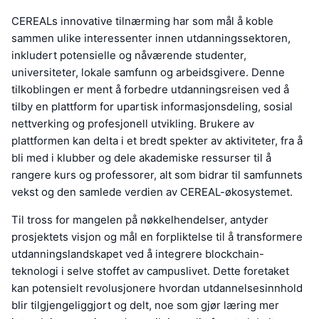
CEREALs innovative tilnærming har som mål å koble
sammen ulike interessenter innen utdanningssektoren,
inkludert potensielle og nåværende studenter,
universiteter, lokale samfunn og arbeidsgivere. Denne
tilkoblingen er ment å forbedre utdanningsreisen ved å
tilby en plattform for upartisk informasjonsdeling, sosial
nettverking og profesjonell utvikling. Brukere av
plattformen kan delta i et bredt spekter av aktiviteter, fra å
bli med i klubber og dele akademiske ressurser til å
rangere kurs og professorer, alt som bidrar til samfunnets
vekst og den samlede verdien av CEREAL-økosystemet.
Til tross for mangelen på nøkkelhendelser, antyder
prosjektets visjon og mål en forpliktelse til å transformere
utdanningslandskapet ved å integrere blockchain-
teknologi i selve stoffet av campuslivet. Dette foretaket
kan potensielt revolusjonere hvordan utdannelsesinnhold
blir tilgjengeliggjort og delt, noe som gjør læring mer