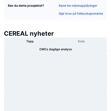
Trending
Krypto-ETF-er
Send inn tokenopplåsinger
Eier du dette prosjektet?
Opplæring
CMC MCP
Gjør krav på fellesskapsmerke
Nytt
Bitcoin ETF-er
x402
Nyheter
Krypto
Ethereum ETF-er
CEREAL nyheter
Akademi
Politikk
Topp
Siste
Teknisk analyse
Forskning
CMCs daglige analyse
Idrett
RSI
Videoer
Finans
MACD
Ordbok
Teknologi
Derivater
Kampanjer
NFT
Oversikt
Airdrops
Samlet NFT-statistikk
Likvidasjoner
Diamantbelønninger