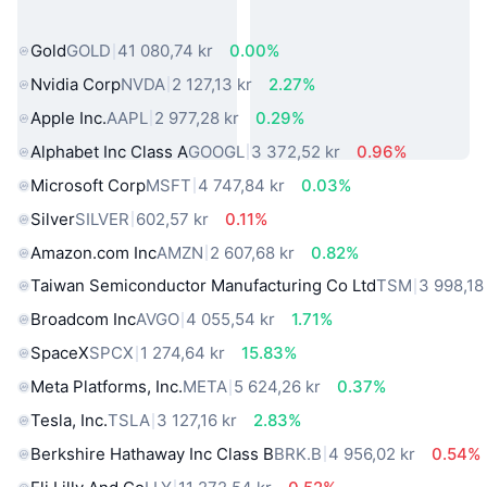
virkelige verden
Gold
GOLD
41 080,74 kr
0.00%
Nvidia Corp
NVDA
2 127,13 kr
2.27%
Apple Inc.
AAPL
2 977,28 kr
0.29%
Alphabet Inc Class A
GOOGL
3 372,52 kr
0.96%
Microsoft Corp
MSFT
4 747,84 kr
0.03%
Silver
SILVER
602,57 kr
0.11%
Amazon.com Inc
AMZN
2 607,68 kr
0.82%
Taiwan Semiconductor Manufacturing Co Ltd
TSM
3 998,18
Broadcom Inc
AVGO
4 055,54 kr
1.71%
SpaceX
SPCX
1 274,64 kr
15.83%
Meta Platforms, Inc.
META
5 624,26 kr
0.37%
Tesla, Inc.
TSLA
3 127,16 kr
2.83%
Berkshire Hathaway Inc Class B
BRK.B
4 956,02 kr
0.54%