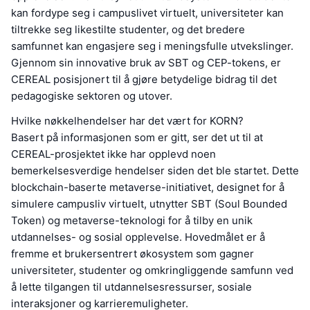
kan fordype seg i campuslivet virtuelt, universiteter kan
tiltrekke seg likestilte studenter, og det bredere
samfunnet kan engasjere seg i meningsfulle utvekslinger.
Gjennom sin innovative bruk av SBT og CEP-tokens, er
CEREAL posisjonert til å gjøre betydelige bidrag til det
pedagogiske sektoren og utover.
Hvilke nøkkelhendelser har det vært for KORN?
Basert på informasjonen som er gitt, ser det ut til at
CEREAL-prosjektet ikke har opplevd noen
bemerkelsesverdige hendelser siden det ble startet. Dette
blockchain-baserte metaverse-initiativet, designet for å
simulere campusliv virtuelt, utnytter SBT (Soul Bounded
Token) og metaverse-teknologi for å tilby en unik
utdannelses- og sosial opplevelse. Hovedmålet er å
fremme et brukersentrert økosystem som gagner
universiteter, studenter og omkringliggende samfunn ved
å lette tilgangen til utdannelsesressurser, sosiale
interaksjoner og karrieremuligheter.