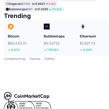
Dogecoin
DOGE
kr0.6641
0.16%
Bubblemaps
BMT
kr0.3546
175.83%
Trending
Bitcoin
Bubblemaps
Ethereum
$65,033.01
$0.03732
$1,921.73
0.41%
176.16%
0.44%
CoinMarketCap
Tokener
CEREAL