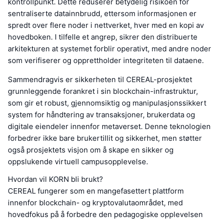
kontrollpunkt. Dette reduserer betydelig risikoen for
sentraliserte datainnbrudd, ettersom informasjonen er
spredt over flere noder i nettverket, hver med en kopi av
hovedboken. I tilfelle et angrep, sikrer den distribuerte
arkitekturen at systemet forblir operativt, med andre noder
som verifiserer og opprettholder integriteten til dataene.
Sammendragvis er sikkerheten til CEREAL-prosjektet
grunnleggende forankret i sin blockchain-infrastruktur,
som gir et robust, gjennomsiktig og manipulasjonssikkert
system for håndtering av transaksjoner, brukerdata og
digitale eiendeler innenfor metaverset. Denne teknologien
forbedrer ikke bare brukertillit og sikkerhet, men støtter
også prosjektets visjon om å skape en sikker og
oppslukende virtuell campusopplevelse.
Hvordan vil KORN bli brukt?
CEREAL fungerer som en mangefasettert plattform
innenfor blockchain- og kryptovalutaområdet, med
hovedfokus på å forbedre den pedagogiske opplevelsen