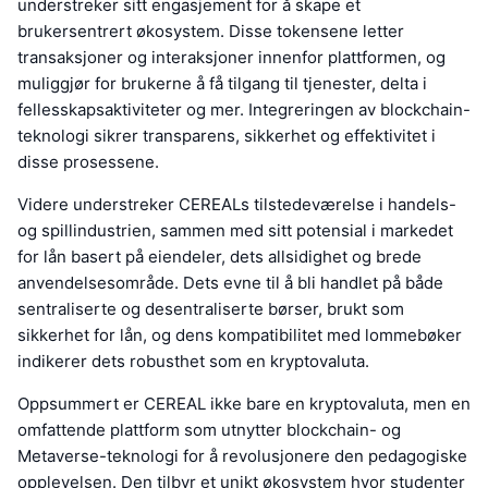
understreker sitt engasjement for å skape et
brukersentrert økosystem. Disse tokensene letter
transaksjoner og interaksjoner innenfor plattformen, og
muliggjør for brukerne å få tilgang til tjenester, delta i
fellesskapsaktiviteter og mer. Integreringen av blockchain-
teknologi sikrer transparens, sikkerhet og effektivitet i
disse prosessene.
Videre understreker CEREALs tilstedeværelse i handels-
og spillindustrien, sammen med sitt potensial i markedet
for lån basert på eiendeler, dets allsidighet og brede
anvendelsesområde. Dets evne til å bli handlet på både
sentraliserte og desentraliserte børser, brukt som
sikkerhet for lån, og dens kompatibilitet med lommebøker
indikerer dets robusthet som en kryptovaluta.
Oppsummert er CEREAL ikke bare en kryptovaluta, men en
omfattende plattform som utnytter blockchain- og
Metaverse-teknologi for å revolusjonere den pedagogiske
opplevelsen. Den tilbyr et unikt økosystem hvor studenter