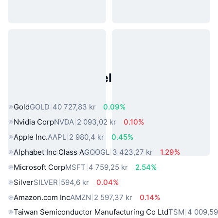
Populære eiendeler fra den
virkelige verden
Gold
GOLD
40 727,83 kr
0.09%
Nvidia Corp
NVDA
2 093,02 kr
0.10%
Apple Inc.
AAPL
2 980,4 kr
0.45%
Alphabet Inc Class A
GOOGL
3 423,27 kr
1.29%
Microsoft Corp
MSFT
4 759,25 kr
2.54%
Silver
SILVER
594,6 kr
0.04%
Amazon.com Inc
AMZN
2 597,37 kr
0.14%
Taiwan Semiconductor Manufacturing Co Ltd
TSM
4 009,59