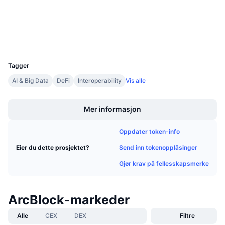
Utforskere
Kommende salg
Finansieringsrenter
Lær og tjen
Wallets
UCID
Kalendere
2545
Tagger
ICO-kalender
AI & Big Data
DeFi
Interoperability
Vis alle
Boost
Hendelseskalender
Mer informasjon
Oppdater token-info
Send inn tokenopplåsinger
Eier du dette prosjektet?
Gjør krav på fellesskapsmerke
ArcBlock-markeder
Alle
CEX
DEX
Filtre