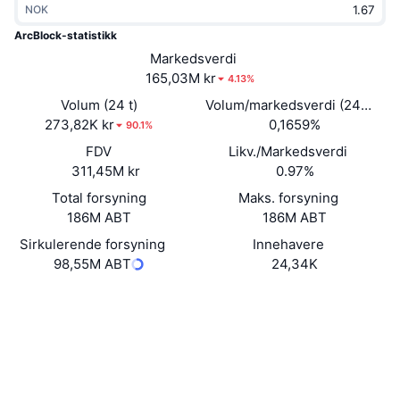
NOK
Trending
Krypto-ETF-er
Opplæring
CMC MCP
ArcBlock-statistikk
Nytt
Markedsverdi
Bitcoin ETF-er
x402
Nyheter
165,03M kr
4.13%
Krypto
Ethereum ETF-er
Volum (24 t)
Volum/markedsverdi (24 timer
Akademi
273,82K kr
0,1659%
90.1%
Politikk
FDV
Likv./Markedsverdi
Teknisk analyse
Forskning
311,45M kr
0.97%
Idrett
Total forsyning
Maks. forsyning
RSI
Videoer
186M ABT
186M ABT
Finans
MACD
Sirkulerende forsyning
Innehavere
Ordbok
98,55M ABT
24,34K
Teknologi
Nettsted
Website
Whitepaper
Derivater
Kampanjer
Sosiale medier
NFT
Oversikt
Airdrops
Kontrakter
0xb98d...0be986
3.6
Vurdering (CertiK)
Samlet NFT-statistikk
Likvidasjoner
Diamantbelønninger
etherscan.io