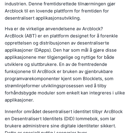
industrien. Denne fremtidsrettede tilnærmingen gjør
Arcblock til en lovende plattform for fremtiden for
desentralisert applikasjonsutvikling.
Hva er de virkelige anvendelsene av Arcblock?
ArcBlock (ABT) er en plattform designet for å forenkle
opprettelsen og distribusjonen av desentraliserte
applikasjoner (DApps). Den har som mål å gjøre disse
applikasjonene mer tilgjengelige og nyttige for både
utviklere og sluttbrukere. En av de fremtredende
funksjonene til ArcBlock er bruken av gjenbrukbare
programvarekomponenter kjent som Blocklets, som
strømlinjeformer utviklingsprosessen ved å tilby
forhåndsbygde moduler som enkelt kan integreres i ulike
applikasjoner.
Innenfor området desentralisert identitet tilbyr ArcBlock
en Desentralisert Identitets (DID) lommebok, som lar
brukere administrere sine digitale identiteter sikkert.
Dette er spesielt nyttig i scenarier hvor