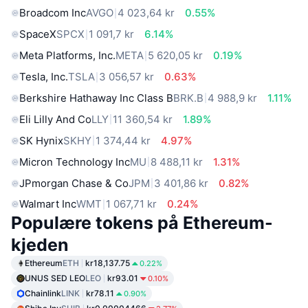
Broadcom Inc
AVGO
4 023,64 kr
0.55%
SpaceX
SPCX
1 091,7 kr
6.14%
Meta Platforms, Inc.
META
5 620,05 kr
0.19%
Tesla, Inc.
TSLA
3 056,57 kr
0.63%
Berkshire Hathaway Inc Class B
BRK.B
4 988,9 kr
1.11%
Eli Lilly And Co
LLY
11 360,54 kr
1.89%
SK Hynix
SKHY
1 374,44 kr
4.97%
Micron Technology Inc
MU
8 488,11 kr
1.31%
JPmorgan Chase & Co
JPM
3 401,86 kr
0.82%
Walmart Inc
WMT
1 067,71 kr
0.24%
Populære tokens på Ethereum-
kjeden
Ethereum
ETH
kr18,137.75
0.22%
UNUS SED LEO
LEO
kr93.01
0.10%
Chainlink
LINK
kr78.11
0.90%