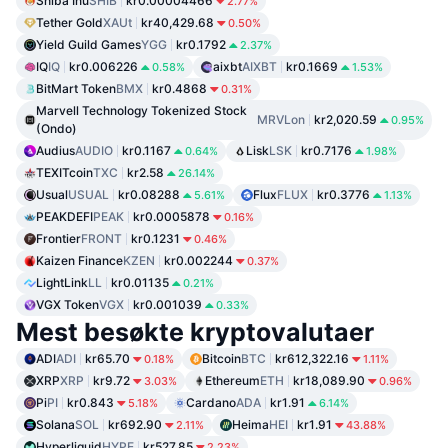
Shiba Inu
SHIB
kr0.00004466
2.77%
Tether Gold
XAUt
kr40,429.68
0.50%
Yield Guild Games
YGG
kr0.1792
2.37%
IQ
IQ
kr0.006226
aixbt
AIXBT
kr0.1669
0.58%
1.53%
BitMart Token
BMX
kr0.4868
0.31%
Marvell Technology Tokenized Stock
MRVLon
kr2,020.59
0.95%
(Ondo)
Audius
AUDIO
kr0.1167
Lisk
LSK
kr0.7176
0.64%
1.98%
TEXITcoin
TXC
kr2.58
26.14%
Usual
USUAL
kr0.08288
Flux
FLUX
kr0.3776
5.61%
1.13%
PEAKDEFI
PEAK
kr0.0005878
0.16%
Frontier
FRONT
kr0.1231
0.46%
Kaizen Finance
KZEN
kr0.002244
0.37%
LightLink
LL
kr0.01135
0.21%
VGX Token
VGX
kr0.001039
0.33%
Mest besøkte kryptovalutaer
ADI
ADI
kr65.70
Bitcoin
BTC
kr612,322.16
0.18%
1.11%
XRP
XRP
kr9.72
Ethereum
ETH
kr18,089.90
3.03%
0.96%
Pi
PI
kr0.843
Cardano
ADA
kr1.91
5.18%
6.14%
Solana
SOL
kr692.90
Heima
HEI
kr1.91
2.11%
43.88%
Hyperliquid
HYPE
kr527.85
2.23%