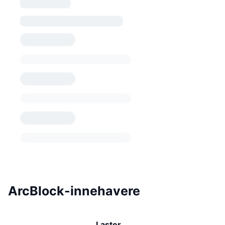
ArcBlock-innehavere
Laster …