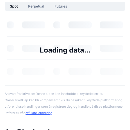
Spot
Perpetual
Futures
Loading data...
Ansvarsfraskrivelse: Denne siden kan inneholde tilknyttede lenker.
CoinMarketCap kan bli kompensert hvis du besøker tilknyttede plattformer og
utfører visse handlinger som å registrere deg og handle på disse plattformene.
Referer til vår
affiliate-erklæring
.