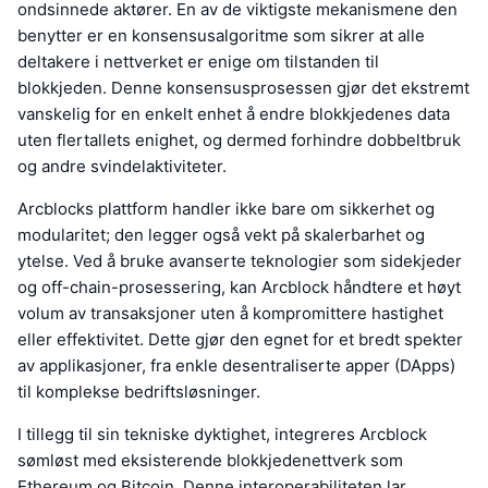
ondsinnede aktører. En av de viktigste mekanismene den
benytter er en konsensusalgoritme som sikrer at alle
deltakere i nettverket er enige om tilstanden til
blokkjeden. Denne konsensusprosessen gjør det ekstremt
vanskelig for en enkelt enhet å endre blokkjedenes data
uten flertallets enighet, og dermed forhindre dobbeltbruk
og andre svindelaktiviteter.
Arcblocks plattform handler ikke bare om sikkerhet og
modularitet; den legger også vekt på skalerbarhet og
ytelse. Ved å bruke avanserte teknologier som sidekjeder
og off-chain-prosessering, kan Arcblock håndtere et høyt
volum av transaksjoner uten å kompromittere hastighet
eller effektivitet. Dette gjør den egnet for et bredt spekter
av applikasjoner, fra enkle desentraliserte apper (DApps)
til komplekse bedriftsløsninger.
I tillegg til sin tekniske dyktighet, integreres Arcblock
sømløst med eksisterende blokkjedenettverk som
Ethereum og Bitcoin. Denne interoperabiliteten lar