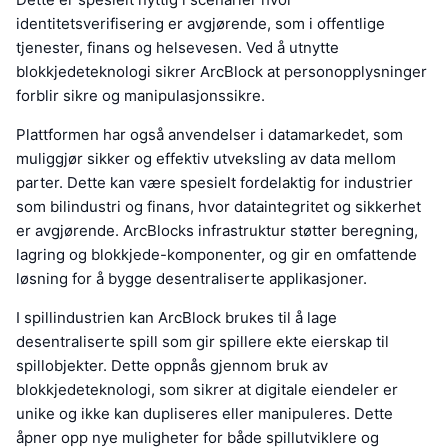
identitetsverifisering er avgjørende, som i offentlige
tjenester, finans og helsevesen. Ved å utnytte
blokkjedeteknologi sikrer ArcBlock at personopplysninger
forblir sikre og manipulasjonssikre.
Plattformen har også anvendelser i datamarkedet, som
muliggjør sikker og effektiv utveksling av data mellom
parter. Dette kan være spesielt fordelaktig for industrier
som bilindustri og finans, hvor dataintegritet og sikkerhet
er avgjørende. ArcBlocks infrastruktur støtter beregning,
lagring og blokkjede-komponenter, og gir en omfattende
løsning for å bygge desentraliserte applikasjoner.
I spillindustrien kan ArcBlock brukes til å lage
desentraliserte spill som gir spillere ekte eierskap til
spillobjekter. Dette oppnås gjennom bruk av
blokkjedeteknologi, som sikrer at digitale eiendeler er
unike og ikke kan dupliseres eller manipuleres. Dette
åpner opp nye muligheter for både spillutviklere og