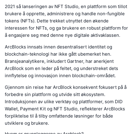
2021 så lanseringen av NFT Studio, en plattform som tillot
brukere å opprette, administrere og handle non-fungible
tokens (NFTs). Dette trekket utnyttet den økende
interessen for NFTs, og ga brukere en robust plattform for
å engasjere seg med denne nye digitale aktivaklassen.
ArcBlocks innsats innen desentralisert identitet og
blockchain-teknologi har ikke gått ubemerket hen.
Bransjeanalytikere, inkludert Gartner, har anerkjent
ArcBlock som en leder på feltet, og understreket dets
innflytelse og innovasjon innen blockchain-området.
Gjennom sin reise har ArcBlock konsekvent fokusert på å
forbedre sin plattform og utvide sitt økosystem.
Introduksjonen av ulike verktøy og plattformer, som DID
Wallet, Payment Kit og NFT Studio, reflekterer ArcBlocks
forpliktelse til å tilby omfattende løsninger for både
utviklere og brukere.
Hvem er grunnleggerne av Arcblock?