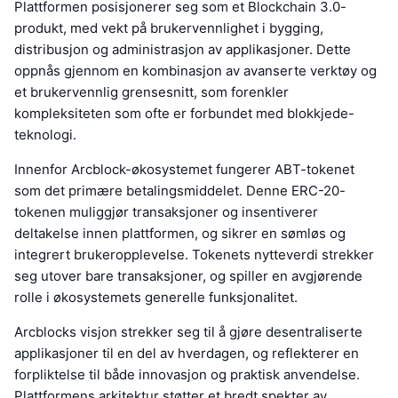
Plattformen posisjonerer seg som et Blockchain 3.0-
produkt, med vekt på brukervennlighet i bygging,
distribusjon og administrasjon av applikasjoner. Dette
oppnås gjennom en kombinasjon av avanserte verktøy og
et brukervennlig grensesnitt, som forenkler
kompleksiteten som ofte er forbundet med blokkjede-
teknologi.
Innenfor Arcblock-økosystemet fungerer ABT-tokenet
som det primære betalingsmiddelet. Denne ERC-20-
tokenen muliggjør transaksjoner og insentiverer
deltakelse innen plattformen, og sikrer en sømløs og
integrert brukeropplevelse. Tokenets nytteverdi strekker
seg utover bare transaksjoner, og spiller en avgjørende
rolle i økosystemets generelle funksjonalitet.
Arcblocks visjon strekker seg til å gjøre desentraliserte
applikasjoner til en del av hverdagen, og reflekterer en
forpliktelse til både innovasjon og praktisk anvendelse.
Plattformens arkitektur støtter et bredt spekter av