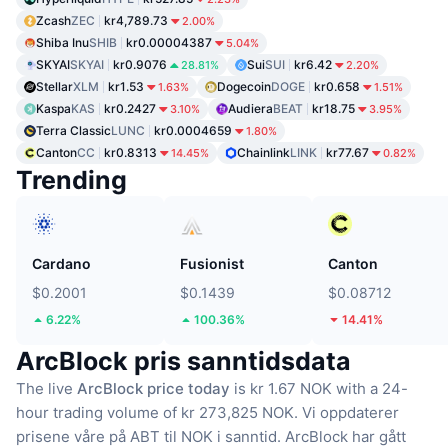
Zcash
ZEC
kr4,789.73
2.00%
Shiba Inu
SHIB
kr0.00004387
5.04%
SKYAI
SKYAI
kr0.9076
Sui
SUI
kr6.42
28.81%
2.20%
Stellar
XLM
kr1.53
Dogecoin
DOGE
kr0.658
1.63%
1.51%
Kaspa
KAS
kr0.2427
Audiera
BEAT
kr18.75
3.10%
3.95%
Terra Classic
LUNC
kr0.0004659
1.80%
Canton
CC
kr0.8313
Chainlink
LINK
kr77.67
14.45%
0.82%
Trending
Cardano
Fusionist
Canton
$0.2001
$0.1439
$0.08712
6.22%
100.36%
14.41%
ArcBlock pris sanntidsdata
The live
ArcBlock price today
is kr 1.67 NOK with a 24-
hour trading volume of kr 273,825 NOK.
Vi oppdaterer
prisene våre på ABT til NOK i sanntid.
ArcBlock har gått