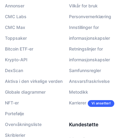
Annonser
Vilkår for bruk
CMC Labs
Personvernerklæring
CMC Max
Innstillinger for
Toppsaker
informasjonskapsler
Bitcoin ETF-er
Retningslinjer for
Krypto-API
informasjonskapsler
DexScan
Samfunnsregler
Aktiva i den virkelige verden
Ansvarsfraskrivelse
Globale diagrammer
Metodikk
NFT-er
Karrierer
Vi ansetter!
Portefølje
Kundestøtte
Overvåkningsliste
Skriblerier