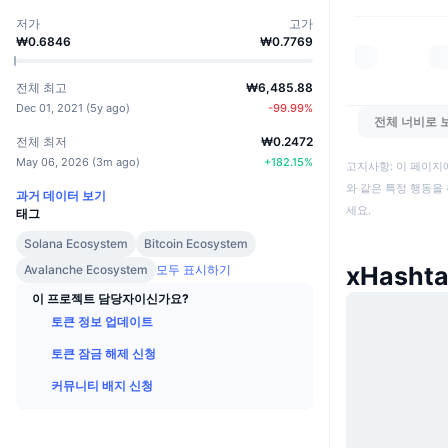
저가
고가
₩0.6846
₩0.7769
전체 최고
₩6,485.88
Dec 01, 2021
(
5y ago
)
-99.99
%
전체 너비로 
전체 최저
₩0.2472
May 06, 2026
(
3m ago
)
+
182.15
%
고지사항: 이 페이지
와 같은 특정 행동을 
과거 데이터 보기
세요.
태그
Solana Ecosystem
Bitcoin Ecosystem
xHasht
Avalanche Ecosystem
모두 표시하기
이 프로젝트 담당자이신가요?
토큰 정보 업데이트
토큰 잠금 해제 신청
커뮤니티 배지 신청