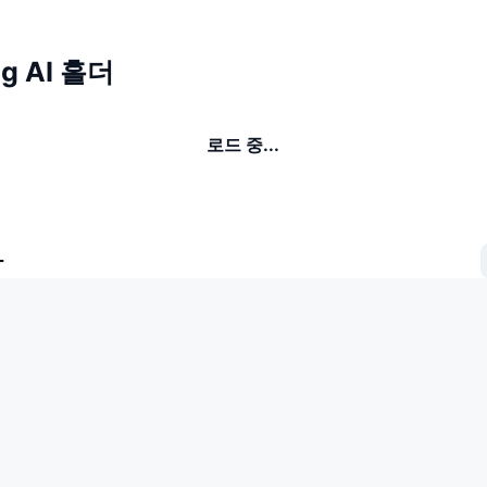
ag AI 홀더
로드 중...
자