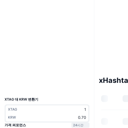
Boost
웹사이트
Website
Whitepaper
소셜 미디어
5gs8nf...ZpVLbp
계약
3.6
평가(CertiK)
solscan.io
익스플로러
지갑
xHasht
UCID
12781
XTAG 대 KRW 변환기
XTAG
KRW
가격 퍼포먼스
24시간