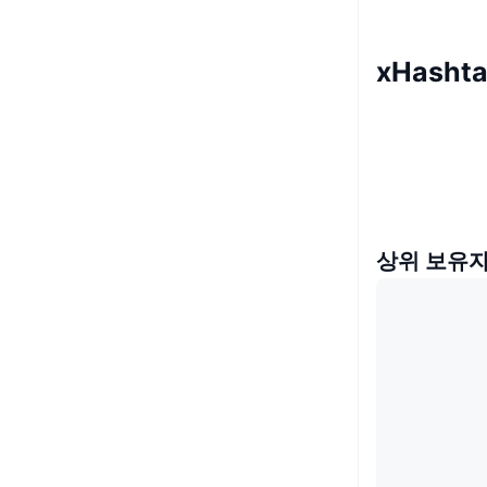
xHasht
상위 보유