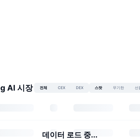
ag AI 시장
전체
CEX
DEX
스팟
무기한
선
데이터 로드 중...