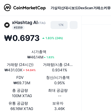
가상자산
대시보드
DexScan
거래소
커뮤
xHashtag AI
XTAG
17K
#3359
₩0.6973
1.83%
(
24h
)
시가총액
₩46.14M
1.83%
거래량 (24시간)
거래량/시총 (24시간)
₩431.03K
0.9341%
54.84%
FDV
청산/시가총액
₩69.73M
0.95%
총 공급량
최대 공급량
100M XTAG
--
유통 공급량
보유자
66.16M XTAG
3.46K