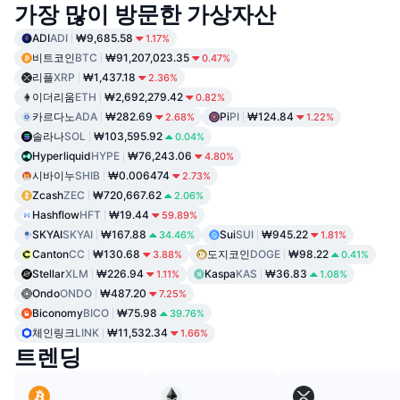
가장 많이 방문한 가상자산
ADI
ADI
₩9,685.58
1.17%
비트코인
BTC
₩91,207,023.35
0.47%
리플
XRP
₩1,437.18
2.36%
이더리움
ETH
₩2,692,279.42
0.82%
카르다노
ADA
₩282.69
Pi
PI
₩124.84
2.68%
1.22%
솔라나
SOL
₩103,595.92
0.04%
Hyperliquid
HYPE
₩76,243.06
4.80%
시바이누
SHIB
₩0.006474
2.73%
Zcash
ZEC
₩720,667.62
2.06%
Hashflow
HFT
₩19.44
59.89%
SKYAI
SKYAI
₩167.88
Sui
SUI
₩945.22
34.46%
1.81%
Canton
CC
₩130.68
도지코인
DOGE
₩98.22
3.88%
0.41%
Stellar
XLM
₩226.94
Kaspa
KAS
₩36.83
1.11%
1.08%
Ondo
ONDO
₩487.20
7.25%
Biconomy
BICO
₩75.98
39.76%
체인링크
LINK
₩11,532.34
1.66%
트렌딩