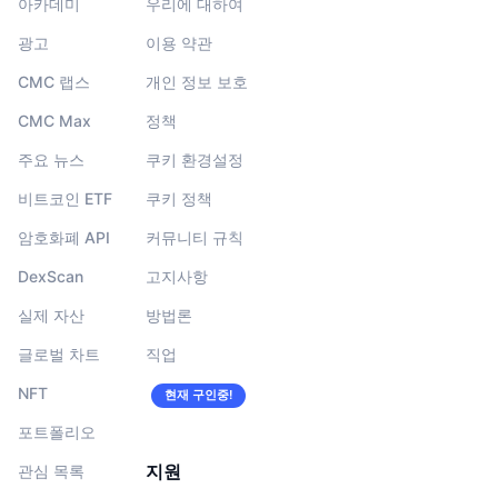
아카데미
우리에 대하여
광고
이용 약관
CMC 랩스
개인 정보 보호
CMC Max
정책
주요 뉴스
쿠키 환경설정
비트코인 ETF
쿠키 정책
암호화폐 API
커뮤니티 규칙
DexScan
고지사항
실제 자산
방법론
글로벌 차트
직업
NFT
현재 구인중!
포트폴리오
지원
관심 목록