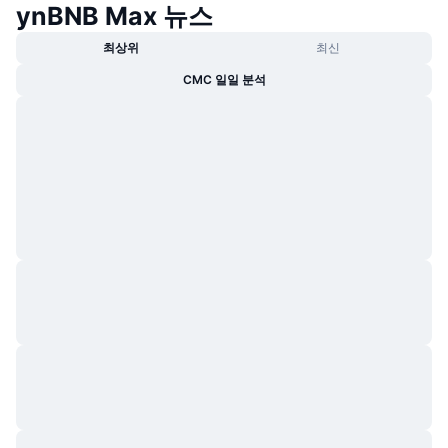
ynBNB Max 뉴스
트렌딩
가상자산 ETF
가상자산 배우기
CMC MCP
최상위
최신
신규
비트코인 ETF
CMC 일일 분석
x402
뉴스
크립토
이더리움 ETF
아카데미
정치
기술적 분석
조사
스포츠
RSI
비디오
금융
MACD
용어집
테크
파생상품
캠페인
NFT
개요
에어드롭
전체 NFT 통계
청산
다이아몬드 리워드