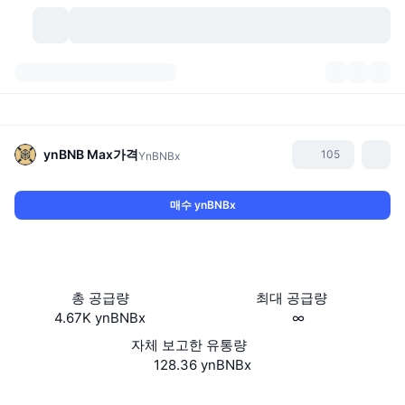
가상자산
대시보드
가상자산
DexScan
시장
순위
ynBNB Max
가격
105
YnBNBx
시그널
거래소
카테고리
New
시장 개요
매수 ynBNBx
요즘 핫한 종목
커뮤니티
과거 스냅샷
현물 시장
중앙화 거래소
새로운
피드
API
토큰 락업 해제
가상자산 수
스팟
총 공급량
최대 공급량
4.67K ynBNBx
∞
상승 종목
주제
이자농사
서비스
비트코인 트레저리
파생상품
API
자체 보고한 유통량
밈 탐색기
128.36 ynBNBx
라이브
실제 자산
BNB 트레저리
서비스
암호화폐 API
탈중앙화 거래소
웹사이트
Website
Whitepaper