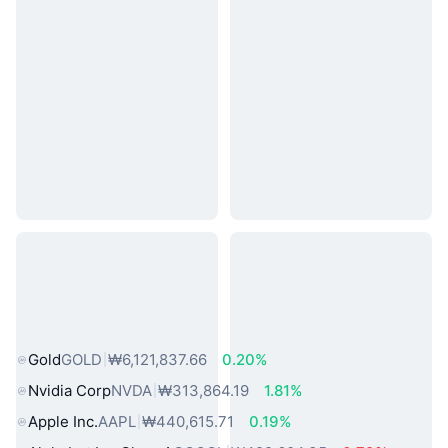
인기 실물 자산
Gold
GOLD
₩6,121,837.66
0.20%
Nvidia Corp
NVDA
₩313,864.19
1.81%
Apple Inc.
AAPL
₩440,615.71
0.19%