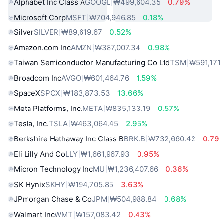
Alphabet Inc Class A
GOOGL
₩499,604.35
0.79%
Microsoft Corp
MSFT
₩704,946.85
0.18%
Silver
SILVER
₩89,619.67
0.52%
Amazon.com Inc
AMZN
₩387,007.34
0.98%
Taiwan Semiconductor Manufacturing Co Ltd
TSM
₩591,171
Broadcom Inc
AVGO
₩601,464.76
1.59%
SpaceX
SPCX
₩183,873.53
13.66%
Meta Platforms, Inc.
META
₩835,133.19
0.57%
Tesla, Inc.
TSLA
₩463,064.45
2.95%
Berkshire Hathaway Inc Class B
BRK.B
₩732,660.42
0.7
Eli Lilly And Co
LLY
₩1,661,967.93
0.95%
Micron Technology Inc
MU
₩1,236,407.66
0.36%
SK Hynix
SKHY
₩194,705.85
3.63%
JPmorgan Chase & Co
JPM
₩504,988.84
0.68%
Walmart Inc
WMT
₩157,083.42
0.43%