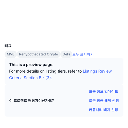
상위 트레이더들
기사들
거래소 유입/유출
DEX API
계산기
소셜 미디어
리더보드
스팟
계약
0x32C8...0a2C5F
센티멘트
엔터프라이즈
뉴스레터
지표
트렌딩
파생상품
익스플로러
bscscan.com
지갑
가격
CMC Launch
예정
공포 및 탐욕 지수.
UCID
35079
리소스
CMC 랩스
태그
최근 상장된 종목
알트코인 시즌 지수
MVB
Rehypothecated Crypto
DeFi
모두 표시하기
CMC Max
상승 및 하락 종목
시장 주기 지표
This is a preview page.
문서
For more details on listing tiers, refer to
Listings Review
주요 뉴스
가장 많이 방문한 종목
비트코인 도미넌스
Criteria Section B - (3).
FAQ
텔레그램 봇
커뮤니티 정서
CoinMarketCap 20 지수
토큰 정보 업데이트
AI 통합
광고
토큰 잠금 해제 신청
이 프로젝트 담당자이신가요?
체인 순위
CoinMarketCap 100 지수
커뮤니티 배지 신청
CMC 에이전트 허브
예측 시장
ETF 자금 흐름
사이트 위젯
스킬 마켓플레이스