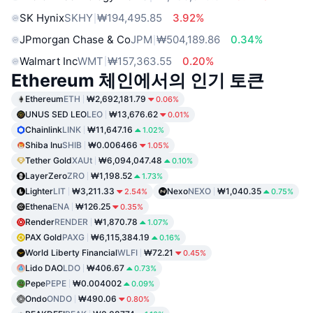
SK Hynix
SKHY
₩194,495.85
3.92%
JPmorgan Chase & Co
JPM
₩504,189.86
0.34%
Walmart Inc
WMT
₩157,363.55
0.20%
Ethereum 체인에서의 인기 토큰
Ethereum
ETH
₩2,692,181.79
0.06%
UNUS SED LEO
LEO
₩13,676.62
0.01%
Chainlink
LINK
₩11,647.16
1.02%
Shiba Inu
SHIB
₩0.006466
1.05%
Tether Gold
XAUt
₩6,094,047.48
0.10%
LayerZero
ZRO
₩1,198.52
1.73%
Lighter
LIT
₩3,211.33
Nexo
NEXO
₩1,040.35
2.54%
0.75%
Ethena
ENA
₩126.25
0.35%
Render
RENDER
₩1,870.78
1.07%
PAX Gold
PAXG
₩6,115,384.19
0.16%
World Liberty Financial
WLFI
₩72.21
0.45%
Lido DAO
LDO
₩406.67
0.73%
Pepe
PEPE
₩0.004002
0.09%
Ondo
ONDO
₩490.06
0.80%