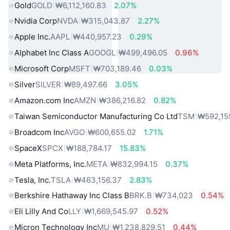
Gold
GOLD
₩6,112,160.83
2.07%
Nvidia Corp
NVDA
₩315,043.87
2.27%
Apple Inc.
AAPL
₩440,957.23
0.29%
Alphabet Inc Class A
GOOGL
₩499,496.05
0.96%
Microsoft Corp
MSFT
₩703,189.46
0.03%
Silver
SILVER
₩89,497.66
3.05%
Amazon.com Inc
AMZN
₩386,216.82
0.82%
Taiwan Semiconductor Manufacturing Co Ltd
TSM
₩592,15
Broadcom Inc
AVGO
₩600,655.02
1.71%
SpaceX
SPCX
₩188,784.17
15.83%
Meta Platforms, Inc.
META
₩832,994.15
0.37%
Tesla, Inc.
TSLA
₩463,156.37
2.83%
Berkshire Hathaway Inc Class B
BRK.B
₩734,023
0.54%
Eli Lilly And Co
LLY
₩1,669,545.97
0.52%
Micron Technology Inc
MU
₩1,238,829.51
0.44%