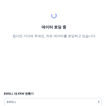
상위 트레이더들
기사들
거래소 유입/유출
DEX API
계산기
리더보드
스팟
센티멘트
엔터프라이즈
뉴스레터
지표
트렌딩
파생상품
가격
CMC Launch
데이터 로딩 중
예정
공포 및 탐욕 지수.
잠시만 기다려 주세요, 차트 데이터를 로딩하고 있습니다
리소스
CMC 랩스
최근 상장된 종목
알트코인 시즌 지수
CMC Max
상승 및 하락 종목
시장 주기 지표
문서
주요 뉴스
가장 많이 방문한 종목
비트코인 도미넌스
FAQ
텔레그램 봇
커뮤니티 정서
CoinMarketCap 20 지수
AI 통합
광고
체인 순위
CoinMarketCap 100 지수
CMC 에이전트 허브
$WELL 대 KRW 변환기
예측 시장
ETF 자금 흐름
사이트 위젯
$WELL
스킬 마켓플레이스