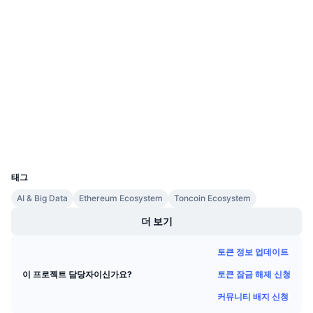
계약
다가오는 판매
펀딩비
배우며 수익 창출
3.9
평가(CertiK)
감사
일정
etherscan.io
익스플로러
ICO 캘린더
지갑
이벤트 달력
UCID
32211
태그
AI & Big Data
Ethereum Ecosystem
Toncoin Ecosystem
더 보기
토큰 정보 업데이트
토큰 잠금 해제 신청
이 프로젝트 담당자이신가요?
커뮤니티 배지 신청