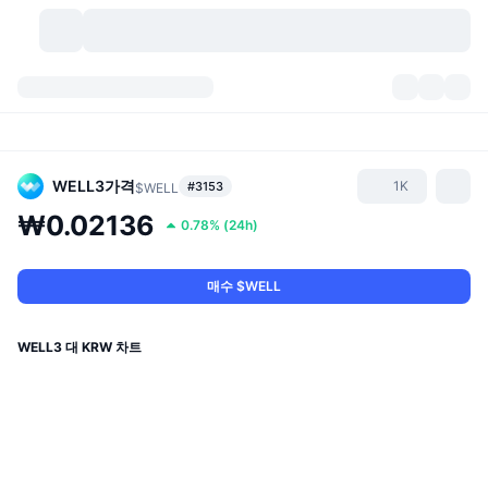
가상자산
대시보드
가상자산
DexScan
시장
순위
WELL3
가격
1K
#3153
$WELL
₩0.02136
0.78%
(
24h
)
시그널
거래소
카테고리
New
시장 개요
요즘 핫한 종목
커뮤니티
과거 스냅샷
현물 시장
중앙화 거래소
매수 $WELL
새로운
피드
API
토큰 락업 해제
가상자산 수
스팟
WELL3 대 KRW 차트
상승 종목
주제
이자농사
서비스
비트코인 트레저리
파생상품
API
밈 탐색기
라이브
실제 자산
BNB 트레저리
서비스
암호화폐 API
탈중앙화 거래소