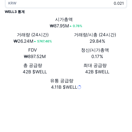
KRW
트렌딩
가상자산 ETF
가상자산 배우기
CMC MCP
WELL3 통계
신규
시가총액
비트코인 ETF
x402
뉴스
₩87.95M
0.78%
크립토
이더리움 ETF
거래량 (24시간)
거래량/시총 (24시간)
아카데미
₩26.24M
29.84%
5747.46%
정치
FDV
청산/시가총액
기술적 분석
조사
₩897.52M
0.17%
스포츠
총 공급량
최대 공급량
RSI
비디오
42B $WELL
42B $WELL
금융
MACD
유통 공급량
용어집
4.11B $WELL
테크
Website
Whitepaper
파생상품
캠페인
웹사이트
NFT
개요
에어드롭
소셜 미디어
전체 NFT 통계
청산
다이아몬드 리워드
0x6369...bddf9a