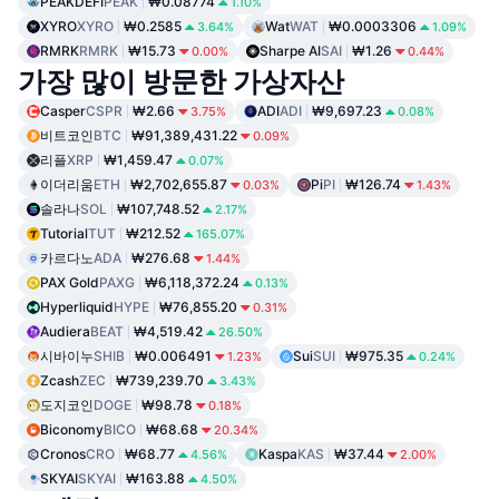
PEAKDEFI
PEAK
₩0.08774
1.10%
XYRO
XYRO
₩0.2585
Wat
WAT
₩0.0003306
3.64%
1.09%
RMRK
RMRK
₩15.73
Sharpe AI
SAI
₩1.26
0.00%
0.44%
가장 많이 방문한 가상자산
Casper
CSPR
₩2.66
ADI
ADI
₩9,697.23
3.75%
0.08%
비트코인
BTC
₩91,389,431.22
0.09%
리플
XRP
₩1,459.47
0.07%
이더리움
ETH
₩2,702,655.87
Pi
PI
₩126.74
0.03%
1.43%
솔라나
SOL
₩107,748.52
2.17%
Tutorial
TUT
₩212.52
165.07%
카르다노
ADA
₩276.68
1.44%
PAX Gold
PAXG
₩6,118,372.24
0.13%
Hyperliquid
HYPE
₩76,855.20
0.31%
Audiera
BEAT
₩4,519.42
26.50%
시바이누
SHIB
₩0.006491
Sui
SUI
₩975.35
1.23%
0.24%
Zcash
ZEC
₩739,239.70
3.43%
도지코인
DOGE
₩98.78
0.18%
Biconomy
BICO
₩68.68
20.34%
Cronos
CRO
₩68.77
Kaspa
KAS
₩37.44
4.56%
2.00%
SKYAI
SKYAI
₩163.88
4.50%