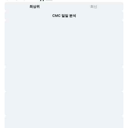
트렌딩
가상자산 ETF
최상위
최신
가상자산 배우기
CMC MCP
CMC 일일 분석
신규
비트코인 ETF
x402
뉴스
크립토
이더리움 ETF
아카데미
정치
기술적 분석
조사
스포츠
RSI
비디오
금융
MACD
용어집
테크
파생상품
캠페인
NFT
개요
에어드롭
전체 NFT 통계
청산
다이아몬드 리워드