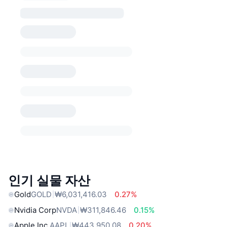
인기 실물 자산
Gold
GOLD
₩6,031,416.03
0.27%
Nvidia Corp
NVDA
₩311,846.46
0.15%
Apple Inc.
AAPL
₩443,950.08
0.20%