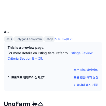
상위 트레이더들
기사들
웹사이트
거래소 유입/유출
DEX API
계산기
리더보드
스팟
센티멘트
엔터프라이즈
뉴스레터
소셜 미디어
지표
트렌딩
파생상품
UCID
가격
22664
CMC Launch
예정
공포 및 탐욕 지수.
태그
리소스
CMC 랩스
최근 상장된 종목
알트코인 시즌 지수
DeFi
Polygon Ecosystem
DApp
모두 표시하기
This is a preview page.
CMC Max
상승 및 하락 종목
시장 주기 지표
For more details on listing tiers, refer to
Listings Review
문서
Criteria Section B - (3).
주요 뉴스
가장 많이 방문한 종목
비트코인 도미넌스
FAQ
토큰 정보 업데이트
텔레그램 봇
커뮤니티 정서
CoinMarketCap 20 지수
토큰 잠금 해제 신청
이 프로젝트 담당자이신가요?
AI 통합
광고
체인 순위
CoinMarketCap 100 지수
커뮤니티 배지 신청
CMC 에이전트 허브
예측 시장
ETF 자금 흐름
사이트 위젯
UnoFarm 뉴스
스킬 마켓플레이스