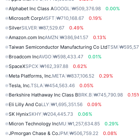
Alphabet Inc Class A
GOOGL
₩509,376.98
0.00%
Microsoft Corp
MSFT
₩710,168.67
0.19%
Silver
SILVER
₩87,529.67
0.49%
Amazon.com Inc
AMZN
₩386,941.57
0.13%
Taiwan Semiconductor Manufacturing Co Ltd
TSM
₩595,57
Broadcom Inc
AVGO
₩598,433.47
0.01%
SpaceX
SPCX
₩162,397.88
0.62%
Meta Platforms, Inc.
META
₩837,106.52
0.29%
Tesla, Inc.
TSLA
₩454,563.46
0.05%
Berkshire Hathaway Inc Class B
BRK.B
₩745,790.98
0.15
Eli Lilly And Co
LLY
₩1,695,351.56
0.09%
SK Hynix
SKHY
₩204,445.73
0.06%
Micron Technology Inc
MU
₩1,257,634.85
0.29%
JPmorgan Chase & Co
JPM
₩506,759.22
0.08%