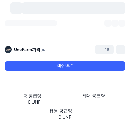
가상자산
대시보드
가상자산
DexScan
시장
순위
UnoFarm
가격
16
UNF
시그널
거래소
카테고리
New
시장 개요
매수 UNF
요즘 핫한 종목
커뮤니티
과거 스냅샷
현물 시장
중앙화 거래소
새로운
피드
API
토큰 락업 해제
가상자산 수
스팟
총 공급량
최대 공급량
0 UNF
--
상승 종목
주제
이자농사
서비스
비트코인 트레저리
파생상품
API
유통 공급량
밈 탐색기
0 UNF
라이브
실제 자산
BNB 트레저리
서비스
암호화폐 API
탈중앙화 거래소
Website
Whitepaper