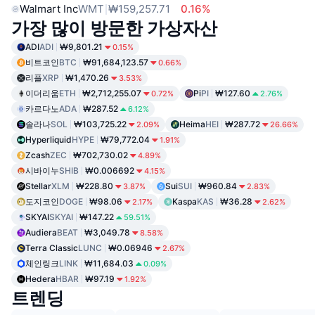
Walmart Inc
WMT
₩159,257.71
0.16%
가장 많이 방문한 가상자산
ADI
ADI
₩9,801.21
0.15%
비트코인
BTC
₩91,684,123.57
0.66%
리플
XRP
₩1,470.26
3.53%
이더리움
ETH
₩2,712,255.07
Pi
PI
₩127.60
0.72%
2.76%
카르다노
ADA
₩287.52
6.12%
솔라나
SOL
₩103,725.22
Heima
HEI
₩287.72
2.09%
26.66%
Hyperliquid
HYPE
₩79,772.04
1.91%
Zcash
ZEC
₩702,730.02
4.89%
시바이누
SHIB
₩0.006692
4.15%
Stellar
XLM
₩228.80
Sui
SUI
₩960.84
3.87%
2.83%
도지코인
DOGE
₩98.06
Kaspa
KAS
₩36.28
2.17%
2.62%
SKYAI
SKYAI
₩147.22
59.51%
Audiera
BEAT
₩3,049.78
8.58%
Terra Classic
LUNC
₩0.06946
2.67%
체인링크
LINK
₩11,684.03
0.09%
Hedera
HBAR
₩97.19
1.92%
트렌딩