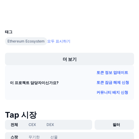
익스플로러
다가오는 판매
펀딩비
배우며 수익 창출
지갑
UCID
5070
일정
태그
Ethereum Ecosystem
모두 표시하기
ICO 캘린더
Boost
이벤트 달력
더 보기
토큰 정보 업데이트
토큰 잠금 해제 신청
이 프로젝트 담당자이신가요?
커뮤니티 배지 신청
Tap 시장
전체
CEX
DEX
필터
스팟
무기한
선물