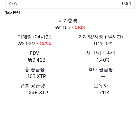
KRW
트렌딩
가상자산 ETF
가상자산 배우기
CMC MCP
Tap 통계
신규
시가총액
비트코인 ETF
x402
뉴스
₩1.16B
2.92%
크립토
이더리움 ETF
거래량 (24시간)
거래량/시총 (24시간)
아카데미
₩2.92M
0.2519%
20.74%
정치
FDV
청산/시가총액
기술적 분석
조사
₩9.42B
1.40%
스포츠
총 공급량
최대 공급량
RSI
비디오
10B XTP
--
금융
MACD
유통 공급량
보유자
용어집
1.23B XTP
17.11K
테크
웹사이트
Website
파생상품
캠페인
소셜 미디어
NFT
개요
에어드롭
계약
0x6368...9250fc
3.6
평가(CertiK)
전체 NFT 통계
청산
다이아몬드 리워드
etherscan.io