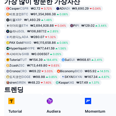
가장 많이 방문한 가상자산
Casper
CSPR
₩2.72
ADI
ADI
₩9,690.29
3.72%
0.04%
비트코인
BTC
₩91,354,986.38
0.06%
리플
XRP
₩1,460.29
1.48%
이더리움
ETH
₩2,694,928.88
Pi
PI
₩129.02
0.04%
3.44%
솔라나
SOL
₩106,687.12
2.85%
카르다노
ADA
₩280.07
1.32%
PAX Gold
PAXG
₩6,115,658.86
0.06%
Hyperliquid
HYPE
₩77,441.59
1.56%
시바이누
SHIB
₩0.006507
0.05%
Tutorial
TUT
₩154.39
Sui
SUI
₩968.61
184.41%
2.41%
Zcash
ZEC
₩713,449.80
0.63%
Cronos
CRO
₩69.22
Biconomy
BICO
₩85.92
3.03%
14.51%
도지코인
DOGE
₩98.98
SKYAI
SKYAI
₩167.34
0.85%
4.87%
siren
SIREN
₩48.23
Kaspa
KAS
₩37.49
7.40%
1.37%
트렌딩
Tutorial
Audiera
Momentum