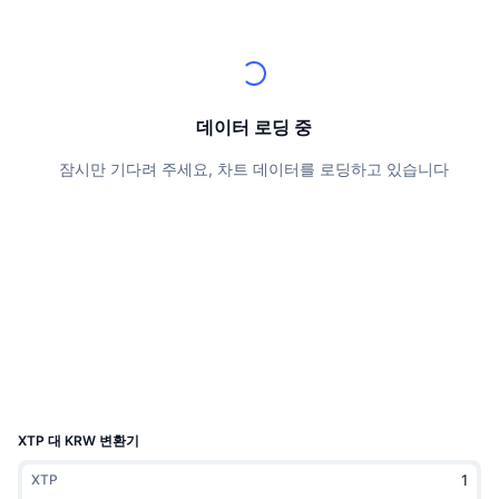
상위 트레이더들
기사들
거래소 유입/유출
DEX API
계산기
리더보드
스팟
센티멘트
엔터프라이즈
뉴스레터
지표
트렌딩
파생상품
가격
CMC Launch
데이터 로딩 중
예정
공포 및 탐욕 지수.
잠시만 기다려 주세요, 차트 데이터를 로딩하고 있습니다
리소스
CMC 랩스
최근 상장된 종목
알트코인 시즌 지수
CMC Max
상승 및 하락 종목
시장 주기 지표
문서
주요 뉴스
가장 많이 방문한 종목
비트코인 도미넌스
FAQ
텔레그램 봇
커뮤니티 정서
CoinMarketCap 20 지수
AI 통합
광고
체인 순위
CoinMarketCap 100 지수
CMC 에이전트 허브
XTP 대 KRW 변환기
예측 시장
ETF 자금 흐름
사이트 위젯
XTP
스킬 마켓플레이스