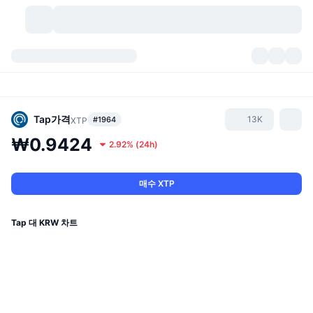
가상자산
대시보드
가상자산
DexScan
시장
순위
Tap
가격
13K
#1964
XTP
₩0.9424
2.92%
(
24h
)
시그널
거래소
카테고리
New
시장 개요
요즘 핫한 종목
커뮤니티
과거 스냅샷
현물 시장
중앙화 거래소
매수 XTP
새로운
피드
API
토큰 락업 해제
가상자산 수
스팟
Tap 대 KRW 차트
상승 종목
주제
이자농사
서비스
비트코인 트레저리
파생상품
API
밈 탐색기
라이브
실제 자산
BNB 트레저리
서비스
암호화폐 API
탈중앙화 거래소