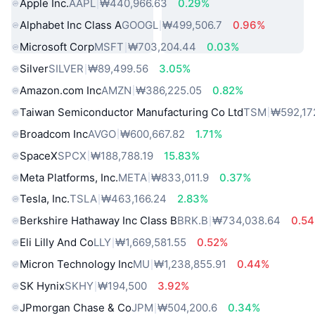
Apple Inc.
AAPL
₩440,966.63
0.29%
Alphabet Inc Class A
GOOGL
₩499,506.7
0.96%
Microsoft Corp
MSFT
₩703,204.44
0.03%
Silver
SILVER
₩89,499.56
3.05%
Amazon.com Inc
AMZN
₩386,225.05
0.82%
Taiwan Semiconductor Manufacturing Co Ltd
TSM
₩592,17
Broadcom Inc
AVGO
₩600,667.82
1.71%
SpaceX
SPCX
₩188,788.19
15.83%
Meta Platforms, Inc.
META
₩833,011.9
0.37%
Tesla, Inc.
TSLA
₩463,166.24
2.83%
Berkshire Hathaway Inc Class B
BRK.B
₩734,038.64
0.5
Eli Lilly And Co
LLY
₩1,669,581.55
0.52%
Micron Technology Inc
MU
₩1,238,855.91
0.44%
SK Hynix
SKHY
₩194,500
3.92%
JPmorgan Chase & Co
JPM
₩504,200.6
0.34%