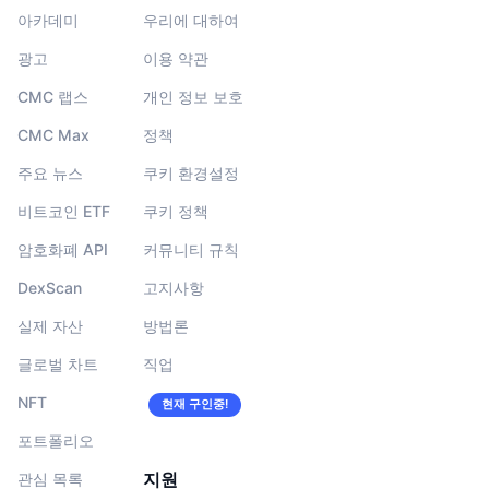
아카데미
우리에 대하여
광고
이용 약관
CMC 랩스
개인 정보 보호
CMC Max
정책
주요 뉴스
쿠키 환경설정
비트코인 ETF
쿠키 정책
암호화폐 API
커뮤니티 규칙
DexScan
고지사항
실제 자산
방법론
글로벌 차트
직업
NFT
현재 구인중!
포트폴리오
지원
관심 목록