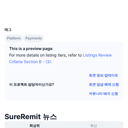
상위 트레이더들
기사들
거래소 유입/유출
DEX API
계산기
소셜 미디어
리더보드
스팟
익스플로러
stellar.expert
센티멘트
엔터프라이즈
뉴스레터
UCID
지표
트렌딩
파생상품
2527
태그
가격
CMC Launch
예정
공포 및 탐욕 지수.
Platform
Payments
리소스
CMC 랩스
최근 상장된 종목
알트코인 시즌 지수
This is a preview page.
For more details on listing tiers, refer to
Listings Review
CMC Max
상승 및 하락 종목
시장 주기 지표
Criteria Section B - (3).
문서
주요 뉴스
가장 많이 방문한 종목
비트코인 도미넌스
토큰 정보 업데이트
FAQ
토큰 잠금 해제 신청
이 프로젝트 담당자이신가요?
텔레그램 봇
커뮤니티 정서
CoinMarketCap 20 지수
커뮤니티 배지 신청
AI 통합
광고
체인 순위
CoinMarketCap 100 지수
CMC 에이전트 허브
SureRemit 뉴스
예측 시장
ETF 자금 흐름
사이트 위젯
스킬 마켓플레이스
최상위
최신