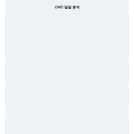
트렌딩
가상자산 ETF
CMC 일일 분석
가상자산 배우기
CMC MCP
신규
비트코인 ETF
x402
뉴스
크립토
이더리움 ETF
아카데미
정치
기술적 분석
조사
스포츠
RSI
비디오
금융
MACD
용어집
테크
파생상품
캠페인
NFT
개요
에어드롭
전체 NFT 통계
청산
다이아몬드 리워드