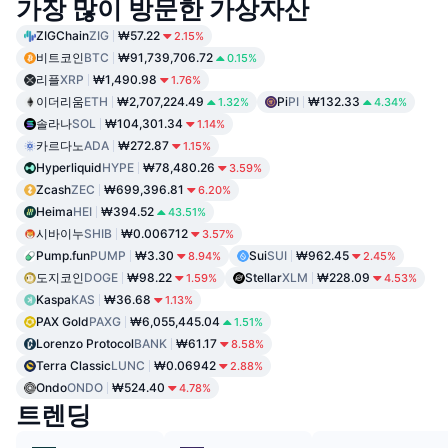
가장 많이 방문한 가상자산
ZIGChain
ZIG
₩57.22
2.15%
비트코인
BTC
₩91,739,706.72
0.15%
리플
XRP
₩1,490.98
1.76%
이더리움
ETH
₩2,707,224.49
Pi
PI
₩132.33
1.32%
4.34%
솔라나
SOL
₩104,301.34
1.14%
카르다노
ADA
₩272.87
1.15%
Hyperliquid
HYPE
₩78,480.26
3.59%
Zcash
ZEC
₩699,396.81
6.20%
Heima
HEI
₩394.52
43.51%
시바이누
SHIB
₩0.006712
3.57%
Pump.fun
PUMP
₩3.30
Sui
SUI
₩962.45
8.94%
2.45%
도지코인
DOGE
₩98.22
Stellar
XLM
₩228.09
1.59%
4.53%
Kaspa
KAS
₩36.68
1.13%
PAX Gold
PAXG
₩6,055,445.04
1.51%
Lorenzo Protocol
BANK
₩61.17
8.58%
Terra Classic
LUNC
₩0.06942
2.88%
Ondo
ONDO
₩524.40
4.78%
트렌딩