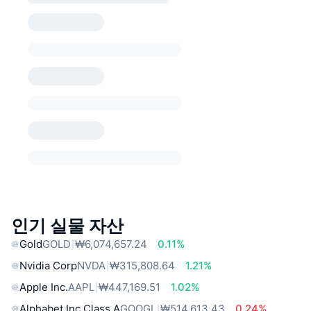
인기 실물 자산
Gold
GOLD
₩6,074,657.24
0.11%
Nvidia Corp
NVDA
₩315,808.64
1.21%
Apple Inc.
AAPL
₩447,169.51
1.02%
Alphabet Inc Class A
GOOGL
₩514,613.43
0.24%