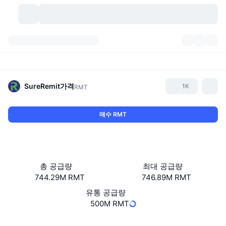
가상자산
대시보드
가상자산
DexScan
시장
순위
SureRemit
가격
1K
RMT
시그널
거래소
카테고리
New
시장 개요
매수 RMT
요즘 핫한 종목
커뮤니티
과거 스냅샷
현물 시장
중앙화 거래소
새로운
피드
API
토큰 락업 해제
가상자산 수
스팟
총 공급량
최대 공급량
744.29M RMT
746.89M RMT
상승 종목
주제
이자농사
서비스
비트코인 트레저리
파생상품
API
유통 공급량
밈 탐색기
500M RMT
라이브
실제 자산
BNB 트레저리
서비스
암호화폐 API
탈중앙화 거래소
웹사이트
Website
Whitepaper