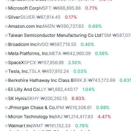
Microsoft Corp
MSFT
₩688,895.88
0.71%
Silver
SILVER
₩87,814.45
0.17%
Amazon.com Inc
AMZN
₩390,727.83
0.69%
Taiwan Semiconductor Manufacturing Co Ltd
TSM
₩587,07
Broadcom Inc
AVGO
₩597,719.55
0.40%
Meta Platforms, Inc.
META
₩842,960.09
0.59%
SpaceX
SPCX
₩157,956.98
2.50%
Tesla, Inc.
TSLA
₩457,810.24
0.03%
Berkshire Hathaway Inc Class B
BRK.B
₩743,172.69
0.63
Eli Lilly And Co
LLY
₩1,682,440.17
1.04%
SK Hynix
SKHY
₩200,292.15
6.83%
JPmorgan Chase & Co
JPM
₩516,308.61
0.98%
Micron Technology Inc
MU
₩1,214,417.63
4.47%
Walmart Inc
WMT
₩161,152.33
0.79%