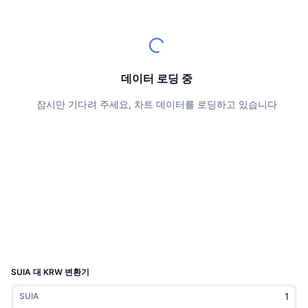
상위 트레이더들
기사들
거래소 유입/유출
DEX API
계산기
리더보드
스팟
센티멘트
엔터프라이즈
뉴스레터
지표
트렌딩
파생상품
가격
CMC Launch
데이터 로딩 중
예정
공포 및 탐욕 지수.
잠시만 기다려 주세요, 차트 데이터를 로딩하고 있습니다
리소스
CMC 랩스
최근 상장된 종목
알트코인 시즌 지수
CMC Max
상승 및 하락 종목
시장 주기 지표
문서
주요 뉴스
가장 많이 방문한 종목
비트코인 도미넌스
FAQ
텔레그램 봇
커뮤니티 정서
CoinMarketCap 20 지수
AI 통합
광고
체인 순위
CoinMarketCap 100 지수
CMC 에이전트 허브
SUIA 대 KRW 변환기
예측 시장
ETF 자금 흐름
사이트 위젯
SUIA
스킬 마켓플레이스