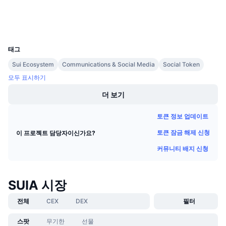
다가오는 판매
펀딩비
배우며 수익 창출
지갑
UCID
25380
일정
태그
Sui Ecosystem
Communications & Social Media
Social Token
ICO 캘린더
모두 표시하기
더 보기
이벤트 달력
토큰 정보 업데이트
토큰 잠금 해제 신청
이 프로젝트 담당자이신가요?
커뮤니티 배지 신청
SUIA 시장
전체
CEX
DEX
필터
스팟
무기한
선물