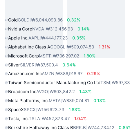
인기 실물 자산
Gold
GOLD
₩6,044,093.86
0.32%
Nvidia Corp
NVDA
₩312,456.93
0.14%
Apple Inc.
AAPL
₩444,177.23
0.35%
Alphabet Inc Class A
GOOGL
₩509,074.53
1.31%
Microsoft Corp
MSFT
₩706,297.02
1.80%
Silver
SILVER
₩87,500.4
0.64%
Amazon.com Inc
AMZN
₩386,918.67
0.29%
Taiwan Semiconductor Manufacturing Co Ltd
TSM
₩597,33
Broadcom Inc
AVGO
₩603,842.2
1.43%
Meta Platforms, Inc.
META
₩839,074.81
0.13%
SpaceX
SPCX
₩156,923.73
1.83%
Tesla, Inc.
TSLA
₩452,873.47
1.04%
Berkshire Hathaway Inc Class B
BRK.B
₩744,734.12
0.85