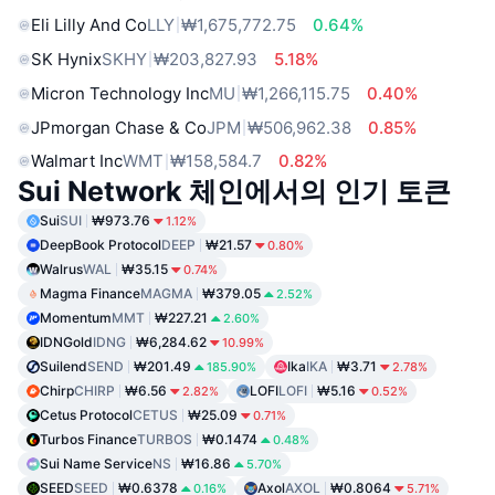
Eli Lilly And Co
LLY
₩1,675,772.75
0.64%
SK Hynix
SKHY
₩203,827.93
5.18%
Micron Technology Inc
MU
₩1,266,115.75
0.40%
JPmorgan Chase & Co
JPM
₩506,962.38
0.85%
Walmart Inc
WMT
₩158,584.7
0.82%
Sui Network 체인에서의 인기 토큰
Sui
SUI
₩973.76
1.12%
DeepBook Protocol
DEEP
₩21.57
0.80%
Walrus
WAL
₩35.15
0.74%
Magma Finance
MAGMA
₩379.05
2.52%
Momentum
MMT
₩227.21
2.60%
IDNGold
IDNG
₩6,284.62
10.99%
Suilend
SEND
₩201.49
Ika
IKA
₩3.71
185.90%
2.78%
Chirp
CHIRP
₩6.56
LOFI
LOFI
₩5.16
2.82%
0.52%
Cetus Protocol
CETUS
₩25.09
0.71%
Turbos Finance
TURBOS
₩0.1474
0.48%
Sui Name Service
NS
₩16.86
5.70%
SEED
SEED
₩0.6378
Axol
AXOL
₩0.8064
0.16%
5.71%