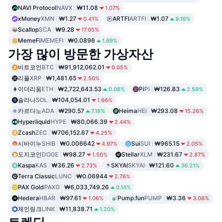
NAVI Protocol
NAVX
₩11.08
1.07%
xMoney
XMN
₩1.27
ARTFI
ARTFI
₩1.07
0.41%
9.16%
Scallop
SCA
₩9.28
17.05%
MemeFi
MEMEFI
₩0.0896
1.69%
가장 많이 방문한 가상자산
비트코인
BTC
₩91,912,062.01
0.05%
리플
XRP
₩1,481.65
2.50%
이더리움
ETH
₩2,722,643.53
Pi
PI
₩126.83
0.08%
2.59%
솔라나
SOL
₩104,054.01
1.66%
카르다노
ADA
₩290.57
Heima
HEI
₩293.08
7.18%
15.26%
Hyperliquid
HYPE
₩80,066.39
2.44%
Zcash
ZEC
₩706,152.67
4.25%
시바이누
SHIB
₩0.006642
Sui
SUI
₩965.15
4.97%
2.05%
도지코인
DOGE
₩98.27
Stellar
XLM
₩231.67
1.50%
2.87%
Kaspa
KAS
₩36.26
SKYAI
SKYAI
₩121.60
2.73%
36.21%
Terra Classic
LUNC
₩0.06944
2.76%
PAX Gold
PAXG
₩6,033,749.26
0.14%
Hedera
HBAR
₩97.61
Pump.fun
PUMP
₩3.36
1.06%
3.08%
체인링크
LINK
₩11,838.71
1.20%