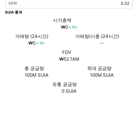
KRW
트렌딩
가상자산 ETF
가상자산 배우기
CMC MCP
SUIA 통계
신규
시가총액
비트코인 ETF
x402
뉴스
₩0
0%
크립토
이더리움 ETF
거래량 (24시간)
거래량/시총 (24시간)
아카데미
₩0
--
0%
정치
FDV
기술적 분석
조사
₩52.14M
스포츠
총 공급량
최대 공급량
RSI
비디오
100M SUIA
100M SUIA
금융
MACD
유통 공급량
용어집
0 SUIA
테크
웹사이트
Website
파생상품
캠페인
소셜 미디어
NFT
개요
계약
0x1d58..._TOKEN
에어드롭
2.5
평가(CertiK)
전체 NFT 통계
청산
suivision.xyz
다이아몬드 리워드
익스플로러