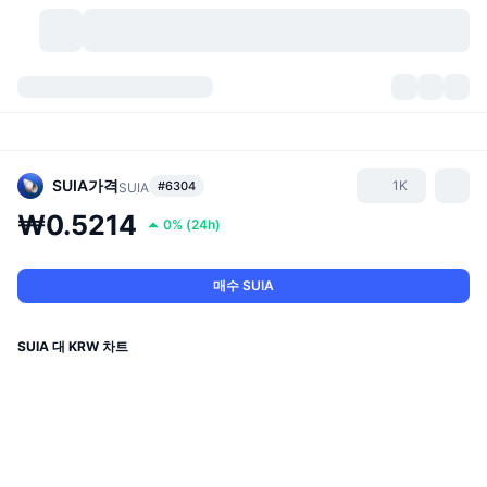
가상자산
대시보드
가상자산
DexScan
시장
순위
SUIA
가격
1K
#6304
SUIA
₩0.5214
0%
(
24h
)
시그널
거래소
카테고리
New
시장 개요
요즘 핫한 종목
커뮤니티
과거 스냅샷
현물 시장
중앙화 거래소
매수 SUIA
새로운
피드
API
토큰 락업 해제
가상자산 수
스팟
SUIA 대 KRW 차트
상승 종목
주제
이자농사
서비스
비트코인 트레저리
파생상품
API
밈 탐색기
라이브
실제 자산
BNB 트레저리
서비스
암호화폐 API
탈중앙화 거래소