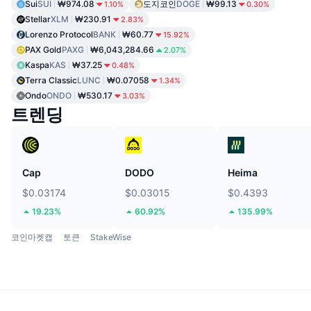
Sui
SUI
₩974.08
도지코인
DOGE
₩99.13
1.10%
0.30%
Stellar
XLM
₩230.91
2.83%
Lorenzo Protocol
BANK
₩60.77
15.92%
PAX Gold
PAXG
₩6,043,284.66
2.07%
Kaspa
KAS
₩37.25
0.48%
Terra Classic
LUNC
₩0.07058
1.34%
Ondo
ONDO
₩530.17
3.03%
트렌딩
Cap
DODO
Heima
$0.03174
$0.03015
$0.4393
19.23%
60.92%
135.99%
코인마켓캡
토큰
StakeWise