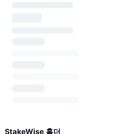
StakeWise 홀더