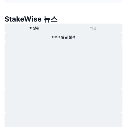
트렌딩
가상자산 ETF
가상자산 배우기
CMC MCP
StakeWise 뉴스
신규
비트코인 ETF
x402
뉴스
최상위
최신
크립토
이더리움 ETF
아카데미
CMC 일일 분석
정치
기술적 분석
조사
스포츠
RSI
비디오
금융
MACD
용어집
테크
파생상품
캠페인
NFT
개요
에어드롭
전체 NFT 통계
청산
다이아몬드 리워드