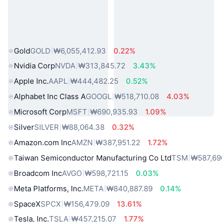
인기 실물 자산
Gold
GOLD
₩6,055,412.93
0.22%
Nvidia Corp
NVDA
₩313,845.72
3.43%
Apple Inc.
AAPL
₩444,482.25
0.52%
Alphabet Inc Class A
GOOGL
₩518,710.08
4.03%
Microsoft Corp
MSFT
₩690,935.93
1.09%
Silver
SILVER
₩88,064.38
0.32%
Amazon.com Inc
AMZN
₩387,951.22
1.72%
Taiwan Semiconductor Manufacturing Co Ltd
TSM
₩587,69
Broadcom Inc
AVGO
₩598,721.15
0.03%
Meta Platforms, Inc.
META
₩840,887.89
0.14%
SpaceX
SPCX
₩156,479.09
13.61%
Tesla, Inc.
TSLA
₩457,215.07
1.77%