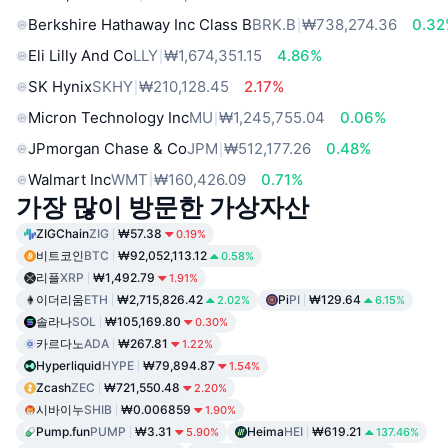
Berkshire Hathaway Inc Class B
BRK.B
₩738,274.36
0.3
Eli Lilly And Co
LLY
₩1,674,351.15
4.86%
SK Hynix
SKHY
₩210,128.45
2.17%
Micron Technology Inc
MU
₩1,245,755.04
0.06%
JPmorgan Chase & Co
JPM
₩512,177.26
0.48%
Walmart Inc
WMT
₩160,426.09
0.71%
가장 많이 방문한 가상자산
ZIGChain
ZIG
₩57.38
0.19%
비트코인
BTC
₩92,052,113.12
0.58%
리플
XRP
₩1,492.79
1.91%
이더리움
ETH
₩2,715,826.42
Pi
PI
₩129.64
2.02%
6.15%
솔라나
SOL
₩105,169.80
0.30%
카르다노
ADA
₩267.81
1.22%
Hyperliquid
HYPE
₩79,894.87
1.54%
Zcash
ZEC
₩721,550.48
2.20%
시바이누
SHIB
₩0.006859
1.90%
Pump.fun
PUMP
₩3.31
Heima
HEI
₩619.21
5.90%
137.46%