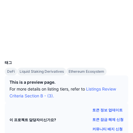
상위 트레이더들
기사들
거래소 유입/유출
DEX API
계산기
소셜 미디어
리더보드
스팟
계약
0x20bc...2486c5
센티멘트
엔터프라이즈
뉴스레터
3.9
지표
트렌딩
파생상품
평가(CertiK)
etherscan.io
가격
CMC Launch
익스플로러
예정
공포 및 탐욕 지수.
지갑
리소스
CMC 랩스
최근 상장된 종목
알트코인 시즌 지수
UCID
18672
CMC Max
상승 및 하락 종목
시장 주기 지표
태그
문서
DeFi
Liquid Staking Derivatives
Ethereum Ecosystem
주요 뉴스
가장 많이 방문한 종목
비트코인 도미넌스
FAQ
This is a preview page.
텔레그램 봇
For more details on listing tiers, refer to
Listings Review
커뮤니티 정서
CoinMarketCap 20 지수
Criteria Section B - (3).
AI 통합
광고
체인 순위
CoinMarketCap 100 지수
토큰 정보 업데이트
CMC 에이전트 허브
토큰 잠금 해제 신청
이 프로젝트 담당자이신가요?
예측 시장
ETF 자금 흐름
사이트 위젯
스킬 마켓플레이스
커뮤니티 배지 신청