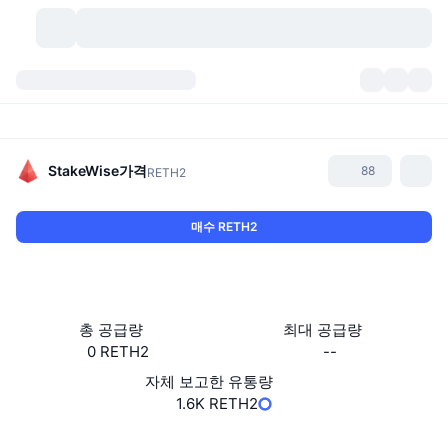
가상자산
대시보드
가상자산
DexScan
시장
순위
StakeWise
가격
88
RETH2
시그널
거래소
카테고리
New
시장 개요
매수 RETH2
요즘 핫한 종목
커뮤니티
과거 스냅샷
현물 시장
중앙화 거래소
새로운
피드
API
토큰 락업 해제
가상자산 수
스팟
총 공급량
최대 공급량
0 RETH2
--
상승 종목
주제
이자농사
서비스
비트코인 트레저리
파생상품
API
자체 보고한 유통량
밈 탐색기
1.6K RETH2
라이브
실제 자산
BNB 트레저리
서비스
암호화폐 API
탈중앙화 거래소
웹사이트
Website