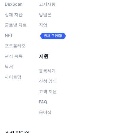
DexScan
고지사항
실제 자산
방법론
글로벌 차트
직업
NFT
현재 구인중!
포트폴리오
지원
관심 목록
낙서
등록하기
사이트맵
신청 양식
고객 지원
FAQ
용어집
소셜 미디어