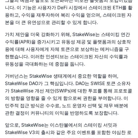
그들의 예금과 별도로 토큰화하는 비보관 플랫폼의 도입이었습
니다. 이 기능은 사용자가 DeFi 시장에서 스테이크된 ETH를 활
용하고, 수익을 재투자하여 복리 수익을 얻으며, 스테이크된 자
본을 더 큰 유연성으로 관리할 수 있게 합니다.
가치 제안을 더욱 강화하기 위해, StakeWise는 스테이킹 연간
수익률(APR)을 증가시키고 유동성 제공 및 플랫폼과의 상호작
용에 대해 사용자에게 자체 토큰으로 보상하는 메커니즘을 구
현했습니다. 이러한 인센티브는 스테이크된 자산의 수익률과
유동성을 극대화하는 데 중점을 둡니다.
거버넌스는 StakeWise 생태계에서 중요한 역할을 하며,
StakeWise DAO가 그 핵심입니다. DAO는 SWISE 토큰 소유자
가 StakeWise 개선 제안(SWIPs)에 대한 투표를 통해 프로토콜
의 방향을 영향을 줄 수 있게 함으로써 권한을 부여합니다. 이
민주적 접근 방식은 수수료, 노드 운영자 선택 및 재무 배분에
관한 결정이 커뮤니티의 이익을 반영하도록 보장합니다.
앞으로, StakeWise는 이스탄불에서의 스테이킹 서밋과
StakeWise V3의 출시와 같은 주요 이벤트를 포함한 야심찬 로