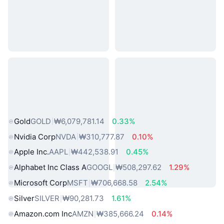
인기 실물 자산
Gold
GOLD
₩6,079,781.14
0.33%
Nvidia Corp
NVDA
₩310,777.87
0.10%
Apple Inc.
AAPL
₩442,538.91
0.45%
Alphabet Inc Class A
GOOGL
₩508,297.62
1.29%
Microsoft Corp
MSFT
₩706,668.58
2.54%
Silver
SILVER
₩90,281.73
1.61%
Amazon.com Inc
AMZN
₩385,666.24
0.14%