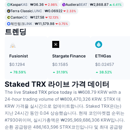
Kaspa
KAS
₩36.36
Audiera
BEAT
₩2,868.87
2.98%
4.41%
Terra Classic
LUNC
₩0.06922
2.33%
Canton
CC
₩127.58
12.13%
체인링크
LINK
₩11,579.98
0.75%
트렌딩
Fusionist
Stargate Finance
ETHGas
$0.1294
$0.1585
$0.02457
78.59%
31.19%
38.52%
Staked TRX 라이브 가격 데이터
The live
Staked TRX price today
is ₩608.79 KRW with a
24-hour trading volume of ₩809,470,326 KRW.
STRX 대
KRW 가격을 실시간으로 업데이트합니다.
Staked TRX은(는)
지난 24시간 동안 0.04 상승했습니다.
현재 코인마켓캡 순위는
#7930위이며, 실시가총액은 ₩295,969,686,306 KRW입니다.
순환 공급량은 486,163,596 STRX코인입니다
및 최대 공급량