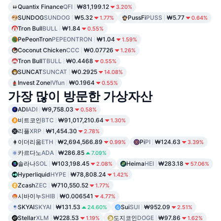
Quantix Finance
QFI
₩81,199.12
3.20%
SUNDOG
SUNDOG
₩5.32
PussFi
PUSS
₩5.77
1.77%
0.64%
Tron Bull
BULL
₩1.84
0.55%
PePeonTron
PEPEONTRON
₩1.04
1.59%
Coconut Chicken
CCC
₩0.07726
1.26%
Tron Bull
TBULL
₩0.4468
0.55%
SUNCAT
SUNCAT
₩0.2925
14.08%
Invest Zone
IVfun
₩0.1964
0.55%
가장 많이 방문한 가상자산
ADI
ADI
₩9,758.03
0.58%
비트코인
BTC
₩91,017,210.64
1.30%
리플
XRP
₩1,454.30
2.78%
이더리움
ETH
₩2,694,566.89
Pi
PI
₩124.63
0.99%
3.39%
카르다노
ADA
₩286.85
7.09%
솔라나
SOL
₩103,198.45
Heima
HEI
₩283.18
2.08%
57.06%
Hyperliquid
HYPE
₩78,808.24
1.42%
Zcash
ZEC
₩710,550.52
1.77%
시바이누
SHIB
₩0.006541
4.77%
SKYAI
SKYAI
₩131.53
Sui
SUI
₩952.09
24.60%
2.51%
Stellar
XLM
₩228.53
도지코인
DOGE
₩97.86
1.19%
1.62%