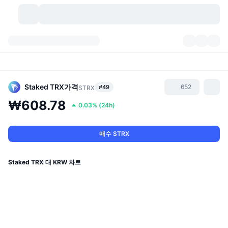
가상자산
대시보드
가상자산
DexScan
시장
순위
Staked TRX
가격
652
#49
STRX
₩608.78
0.03%
(
24h
)
시그널
거래소
카테고리
New
시장 개요
요즘 핫한 종목
커뮤니티
과거 스냅샷
현물 시장
중앙화 거래소
매수 STRX
새로운
피드
API
토큰 락업 해제
가상자산 수
스팟
Staked TRX 대 KRW 차트
상승 종목
주제
이자농사
서비스
비트코인 트레저리
파생상품
API
밈 탐색기
라이브
실제 자산
BNB 트레저리
서비스
암호화폐 API
탈중앙화 거래소