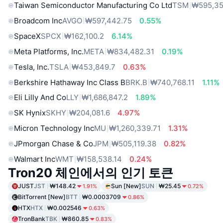
Taiwan Semiconductor Manufacturing Co Ltd
TSM
₩595,35
Broadcom Inc
AVGO
₩597,442.75
0.55%
SpaceX
SPCX
₩162,100.2
6.14%
Meta Platforms, Inc.
META
₩834,482.31
0.19%
Tesla, Inc.
TSLA
₩453,849.7
0.63%
Berkshire Hathaway Inc Class B
BRK.B
₩740,768.11
1.11%
Eli Lilly And Co
LLY
₩1,686,847.2
1.89%
SK Hynix
SKHY
₩204,081.6
4.97%
Micron Technology Inc
MU
₩1,260,339.71
1.31%
JPmorgan Chase & Co
JPM
₩505,119.38
0.82%
Walmart Inc
WMT
₩158,538.14
0.24%
Tron20 체인에서의 인기 토큰
JUST
JST
₩148.42
Sun [New]
SUN
₩25.45
1.91%
0.72%
BitTorrent [New]
BTT
₩0.0003709
0.86%
HTX
HTX
₩0.002546
0.63%
TronBank
TBK
₩860.85
0.83%