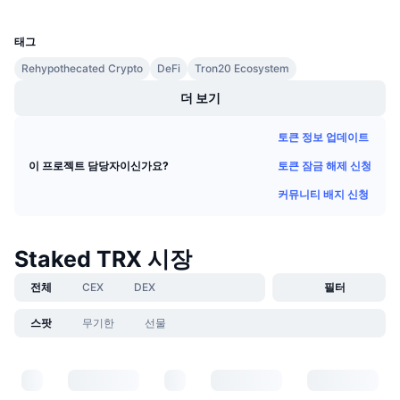
UCID
다가오는 판매
24875
펀딩비
배우며 수익 창출
태그
Rehypothecated Crypto
DeFi
Tron20 Ecosystem
일정
더 보기
ICO 캘린더
토큰 정보 업데이트
토큰 잠금 해제 신청
이 프로젝트 담당자이신가요?
이벤트 달력
커뮤니티 배지 신청
Staked TRX 시장
전체
CEX
DEX
필터
스팟
무기한
선물