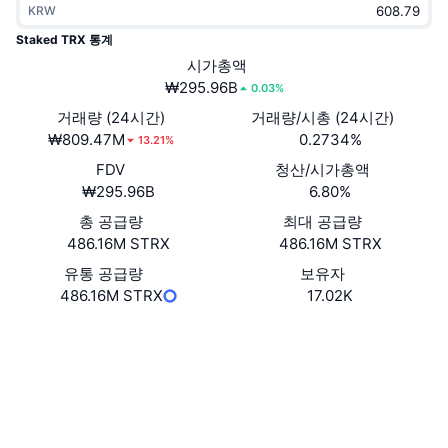
KRW
트렌딩
가상자산 ETF
가상자산 배우기
CMC MCP
Staked TRX 통계
신규
시가총액
비트코인 ETF
x402
뉴스
₩295.96B
0.03%
크립토
이더리움 ETF
거래량 (24시간)
거래량/시총 (24시간)
아카데미
₩809.47M
0.2734%
13.21%
정치
FDV
청산/시가총액
기술적 분석
조사
₩295.96B
6.80%
스포츠
총 공급량
최대 공급량
RSI
비디오
486.16M STRX
486.16M STRX
금융
MACD
유통 공급량
보유자
용어집
486.16M STRX
17.02K
테크
웹사이트
Website
파생상품
캠페인
소셜 미디어
NFT
개요
계약
TU3kjF...yuSLQ5
에어드롭
익스플로러
tronscan.org
전체 NFT 통계
청산
다이아몬드 리워드
지갑