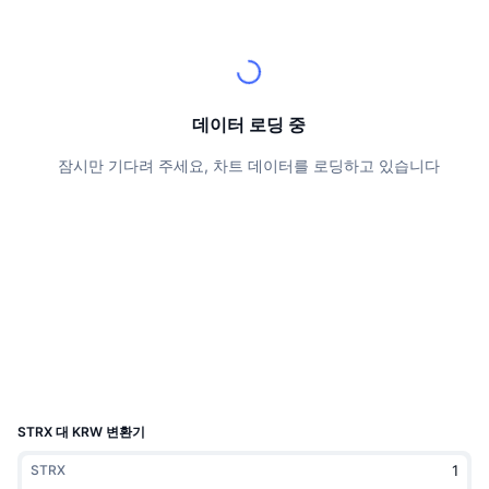
상위 트레이더들
기사들
거래소 유입/유출
DEX API
계산기
리더보드
스팟
센티멘트
엔터프라이즈
뉴스레터
지표
트렌딩
파생상품
가격
CMC Launch
데이터 로딩 중
예정
공포 및 탐욕 지수.
잠시만 기다려 주세요, 차트 데이터를 로딩하고 있습니다
리소스
CMC 랩스
최근 상장된 종목
알트코인 시즌 지수
CMC Max
상승 및 하락 종목
시장 주기 지표
문서
주요 뉴스
가장 많이 방문한 종목
비트코인 도미넌스
FAQ
텔레그램 봇
커뮤니티 정서
CoinMarketCap 20 지수
AI 통합
광고
체인 순위
CoinMarketCap 100 지수
CMC 에이전트 허브
STRX 대 KRW 변환기
예측 시장
ETF 자금 흐름
사이트 위젯
STRX
스킬 마켓플레이스