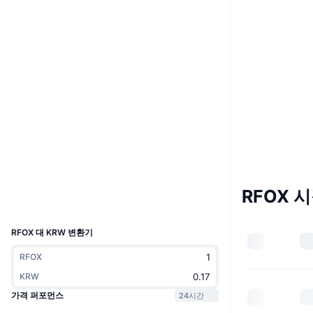
Website
Whitepaper
웹사이트
소셜 미디어
0xa1d6...1b8262
계약
3.6
평가(CertiK)
감사
etherscan.io
익스플로러
지갑
RFOX 
UCID
7654
RFOX 대 KRW 변환기
RFOX
KRW
가격 퍼포먼스
24시간