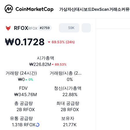
가상자산
대시보드
DexScan
거래소
커뮤
RFOX
59K
#2759
RFOX
₩0.1728
69.53%
(
24h
)
시가총액
₩226.82M
69.53%
거래량 (24시간)
거래량/시총 (24시간)
₩0
0%
0%
FDV
청산/시가총액
₩345.76M
22.88%
총 공급량
최대 공급량
2B RFOX
2B RFOX
유통 공급량
보유자
1.31B RFOX
21.77K