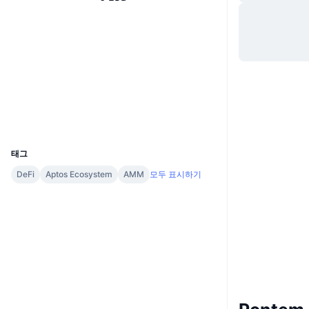
Website
Whitepaper
웹사이트
소셜 미디어
계약
0x53a3...8a3719
tracemove.io
익스플로러
UCID
22262
태그
DeFi
Aptos Ecosystem
AMM
모두 표시하기