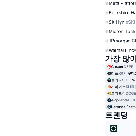
Meta Platfor
Berkshire Ha
SK Hynix
SK
Micron Tech
JPmorgan C
Walmart Inc
가장 많
Casper
CSPR
리플
XRP
₩1,
솔라나
SOL
₩
시바이누
SHIB
도지코인
DOGE
Algorand
ALG
Lorenzo Proto
트렌딩