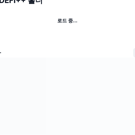
 DEFI++ 홀더
로드 중...
자