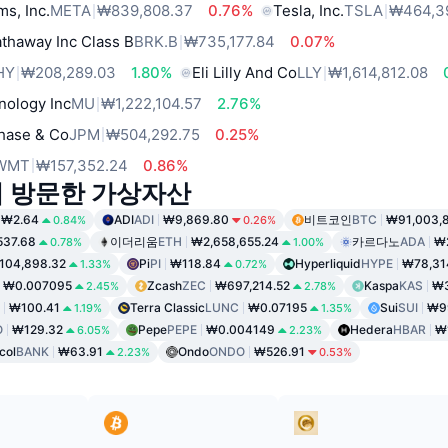
ms, Inc.
META
₩839,808.37
0.76%
Tesla, Inc.
TSLA
₩464,3
thaway Inc Class B
BRK.B
₩735,177.84
0.07%
HY
₩208,289.03
1.80%
Eli Lilly And Co
LLY
₩1,614,812.08
nology Inc
MU
₩1,222,104.57
2.76%
hase & Co
JPM
₩504,292.75
0.25%
WMT
₩157,352.24
0.86%
이 방문한 가상자산
₩2.64
ADI
ADI
₩9,869.80
비트코인
BTC
₩91,003,
0.84%
0.26%
537.68
이더리움
ETH
₩2,658,655.24
카르다노
ADA
₩
0.78%
1.00%
104,898.32
Pi
PI
₩118.84
Hyperliquid
HYPE
₩78,31
1.33%
0.72%
₩0.007095
Zcash
ZEC
₩697,214.52
Kaspa
KAS
₩3
2.45%
2.78%
₩100.41
Terra Classic
LUNC
₩0.07195
Sui
SUI
₩9
1.19%
1.35%
O
₩129.32
Pepe
PEPE
₩0.004149
Hedera
HBAR
₩
6.05%
2.23%
col
BANK
₩63.91
Ondo
ONDO
₩526.91
2.23%
0.53%