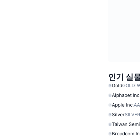
인기 실물
Gold
GOLD
₩
Alphabet Inc
Apple Inc.
AA
Silver
SILVE
Taiwan Semi
Broadcom In