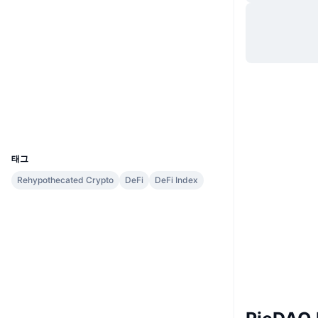
웹사이트
Website
소셜 미디어
계약
0x8d1c...23b033
익스플로러
etherscan.io
지갑
UCID
7874
태그
Rehypothecated Crypto
DeFi
DeFi Index