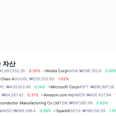
 자산
5,807,352.26
0.35%
Nvidia Corp
NVDA
₩298,783.6
0.85
 Class A
GOOGL
₩530,032.83
1.02%
PL
₩435,612.88
0.14%
Microsoft Corp
MSFT
₩690,897.56
R
₩84,267.42
0.31%
Amazon.com Inc
AMZN
₩400,437.84
conductor Manufacturing Co Ltd
TSM
₩587,087.09
0.83%
c
AVGO
₩565,596.4
0.58%
SpaceX
SPCX
₩166,156.39
1.1