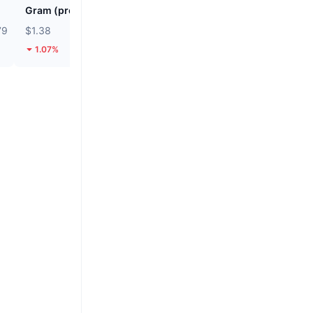
Gram (prev. Toncoin)
SKYAI
79
$1.38
$0.04677
1.07%
46.16%