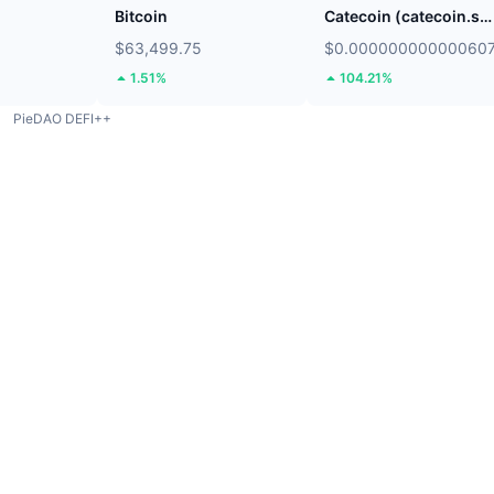
Bitcoin
Catecoin (catecoin.shop)
$63,499.75
$0.00000000000060
1.51%
104.21%
PieDAO DEFI++