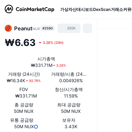
가상자산
대시보드
DexScan
거래소
커뮤
Peanut
365K
#2590
NUX
₩6.63
3.28%
(
24h
)
시가총액
₩331.71M
3.28%
거래량 (24시간)
거래량/시총 (24시간)
₩16.34K
0.004926%
92.79%
FDV
청산/시가총액
₩331.71M
11.59%
총 공급량
최대 공급량
50M NUX
50M NUX
유통 공급량
보유자
50M NUX
3.43K