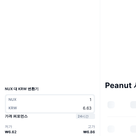
웹사이트
Website
Whitepaper
소셜 미디어
0x89bd...e0911c
계약
3.5
평가(CertiK)
etherscan.io
익스플로러
지갑
UCID
8458
Peanut
NUX 대 KRW 변환기
NUX
KRW
가격 퍼포먼스
24시간
저가
고가
₩6.62
₩6.86