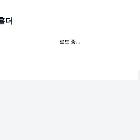
 홀더
로드 중...
자