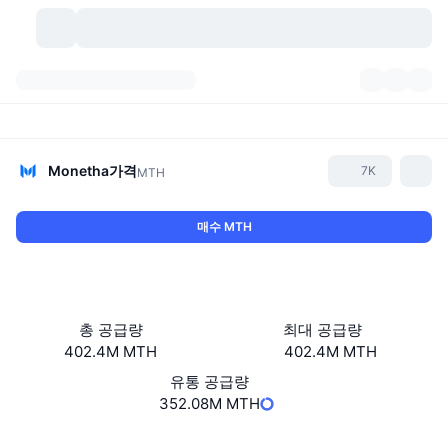
가상자산
대시보드
가상자산
DexScan
시장
순위
Monetha
가격
7K
MTH
시그널
거래소
카테고리
New
시장 개요
매수 MTH
요즘 핫한 종목
커뮤니티
과거 스냅샷
현물 시장
중앙화 거래소
새로운
피드
API
토큰 락업 해제
가상자산 수
스팟
총 공급량
최대 공급량
402.4M MTH
402.4M MTH
상승 종목
주제
이자농사
서비스
비트코인 트레저리
파생상품
API
유통 공급량
밈 탐색기
352.08M MTH
라이브
실제 자산
BNB 트레저리
서비스
암호화폐 API
탈중앙화 거래소
웹사이트
Website
Whitepaper