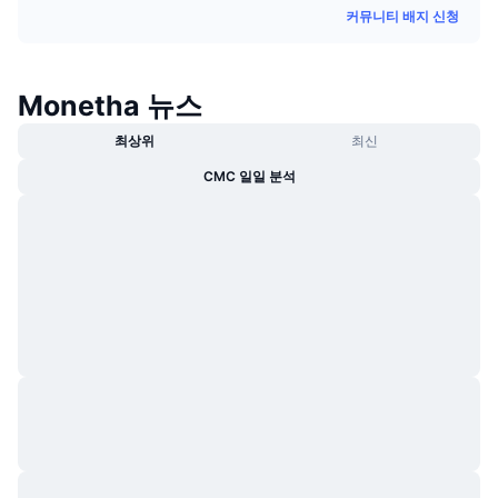
커뮤니티 배지 신청
트렌딩
가상자산 ETF
가상자산 배우기
CMC MCP
신규
비트코인 ETF
x402
뉴스
Monetha 뉴스
크립토
이더리움 ETF
최상위
최신
아카데미
CMC 일일 분석
정치
기술적 분석
조사
스포츠
RSI
비디오
금융
MACD
용어집
테크
파생상품
캠페인
NFT
개요
에어드롭
전체 NFT 통계
청산
다이아몬드 리워드