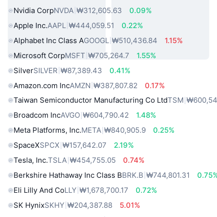
Nvidia Corp
NVDA
₩312,605.63
0.09%
Apple Inc.
AAPL
₩444,059.51
0.22%
Alphabet Inc Class A
GOOGL
₩510,436.84
1.15%
Microsoft Corp
MSFT
₩705,264.7
1.55%
Silver
SILVER
₩87,389.43
0.41%
Amazon.com Inc
AMZN
₩387,807.82
0.17%
Taiwan Semiconductor Manufacturing Co Ltd
TSM
₩600,54
Broadcom Inc
AVGO
₩604,790.42
1.48%
Meta Platforms, Inc.
META
₩840,905.9
0.25%
SpaceX
SPCX
₩157,642.07
2.19%
Tesla, Inc.
TSLA
₩454,755.05
0.74%
Berkshire Hathaway Inc Class B
BRK.B
₩744,801.31
0.75
Eli Lilly And Co
LLY
₩1,678,700.17
0.72%
SK Hynix
SKHY
₩204,387.88
5.01%