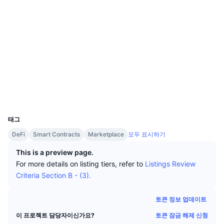
상위 트레이더들
기사들
거래소 유입/유출
DEX API
계산기
리더보드
스팟
소셜 미디어
센티멘트
엔터프라이즈
뉴스레터
지표
트렌딩
파생상품
계약
0xaf4d...631f16
3.6
평가(CertiK)
가격
CMC Launch
예정
공포 및 탐욕 지수.
etherscan.io
익스플로러
리소스
CMC 랩스
최근 상장된 종목
알트코인 시즌 지수
지갑
UCID
CMC Max
1947
상승 및 하락 종목
시장 주기 지표
문서
태그
주요 뉴스
가장 많이 방문한 종목
비트코인 도미넌스
DeFi
Smart Contracts
Marketplace
모두 표시하기
FAQ
텔레그램 봇
This is a preview page.
커뮤니티 정서
CoinMarketCap 20 지수
For more details on listing tiers, refer to
Listings Review
AI 통합
광고
Criteria Section B - (3).
체인 순위
CoinMarketCap 100 지수
CMC 에이전트 허브
토큰 정보 업데이트
예측 시장
ETF 자금 흐름
사이트 위젯
토큰 잠금 해제 신청
이 프로젝트 담당자이신가요?
스킬 마켓플레이스