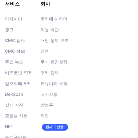
서비스
회사
아카데미
우리에 대하여
광고
이용 약관
CMC 랩스
개인 정보 보호
CMC Max
정책
주요 뉴스
쿠키 환경설정
비트코인 ETF
쿠키 정책
암호화폐 API
커뮤니티 규칙
DexScan
고지사항
실제 자산
방법론
글로벌 차트
직업
NFT
현재 구인중!
포트폴리오