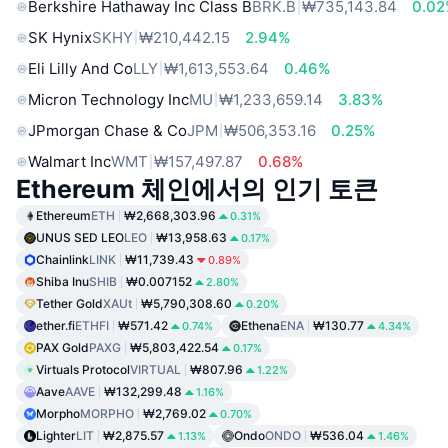
Berkshire Hathaway Inc Class B
BRK.B
₩735,143.84
0.0
SK Hynix
SKHY
₩210,442.15
2.94%
Eli Lilly And Co
LLY
₩1,613,553.64
0.46%
Micron Technology Inc
MU
₩1,233,659.14
3.83%
JPmorgan Chase & Co
JPM
₩506,353.16
0.25%
Walmart Inc
WMT
₩157,497.87
0.68%
Ethereum 체인에서의 인기 토큰
Ethereum
ETH
₩2,668,303.96
0.31%
UNUS SED LEO
LEO
₩13,958.63
0.17%
Chainlink
LINK
₩11,739.43
0.89%
Shiba Inu
SHIB
₩0.007152
2.80%
Tether Gold
XAUt
₩5,790,308.60
0.20%
ether.fi
ETHFI
₩571.42
Ethena
ENA
₩130.77
0.74%
4.34%
PAX Gold
PAXG
₩5,803,422.54
0.17%
Virtuals Protocol
VIRTUAL
₩807.96
1.22%
Aave
AAVE
₩132,299.48
1.16%
Morpho
MORPHO
₩2,769.02
0.70%
Lighter
LIT
₩2,875.57
Ondo
ONDO
₩536.04
1.13%
1.46%