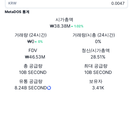
KRW
트렌딩
가상자산 ETF
가상자산 배우기
CMC MCP
MetaDOS 통계
신규
시가총액
비트코인 ETF
x402
뉴스
₩38.38M
1.02%
크립토
이더리움 ETF
거래량 (24시간)
거래량/시총 (24시간)
아카데미
₩0
0%
0%
정치
FDV
청산/시가총액
기술적 분석
조사
₩46.53M
28.51%
스포츠
총 공급량
최대 공급량
RSI
비디오
10B SECOND
10B SECOND
금융
MACD
유통 공급량
보유자
용어집
8.24B SECOND
3.41K
테크
웹사이트
Website
Whitepaper
파생상품
캠페인
NFT
소셜 미디어
개요
에어드롭
전체 NFT 통계
0x7979...585805
계약
청산
다이아몬드 리워드