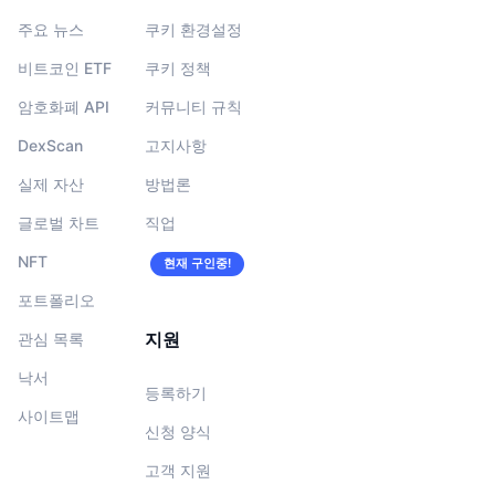
주요 뉴스
쿠키 환경설정
비트코인 ETF
쿠키 정책
암호화폐 API
커뮤니티 규칙
DexScan
고지사항
실제 자산
방법론
글로벌 차트
직업
NFT
현재 구인중!
포트폴리오
지원
관심 목록
낙서
등록하기
사이트맵
신청 양식
고객 지원