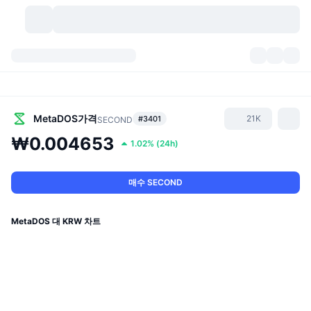
가상자산
대시보드
가상자산
DexScan
시장
순위
MetaDOS
가격
21K
#3401
SECOND
₩0.004653
1.02%
(
24h
)
시그널
거래소
카테고리
New
시장 개요
요즘 핫한 종목
커뮤니티
과거 스냅샷
현물 시장
중앙화 거래소
매수 SECOND
새로운
피드
API
토큰 락업 해제
가상자산 수
스팟
MetaDOS 대 KRW 차트
상승 종목
주제
이자농사
서비스
비트코인 트레저리
파생상품
API
밈 탐색기
라이브
실제 자산
BNB 트레저리
서비스
암호화폐 API
탈중앙화 거래소