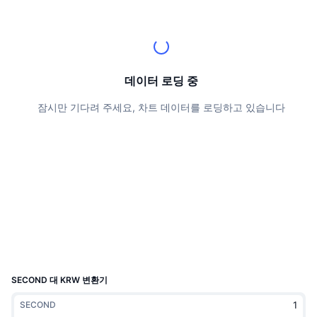
상위 트레이더들
기사들
거래소 유입/유출
DEX API
계산기
리더보드
스팟
센티멘트
엔터프라이즈
뉴스레터
지표
트렌딩
파생상품
가격
CMC Launch
데이터 로딩 중
예정
공포 및 탐욕 지수.
잠시만 기다려 주세요, 차트 데이터를 로딩하고 있습니다
리소스
CMC 랩스
최근 상장된 종목
알트코인 시즌 지수
CMC Max
상승 및 하락 종목
시장 주기 지표
문서
주요 뉴스
가장 많이 방문한 종목
비트코인 도미넌스
FAQ
텔레그램 봇
커뮤니티 정서
CoinMarketCap 20 지수
AI 통합
광고
체인 순위
CoinMarketCap 100 지수
CMC 에이전트 허브
SECOND 대 KRW 변환기
예측 시장
ETF 자금 흐름
사이트 위젯
SECOND
스킬 마켓플레이스