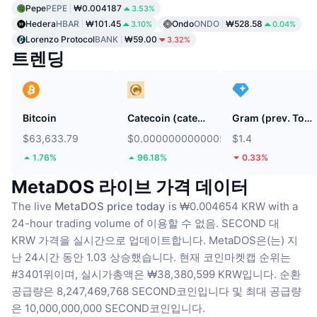
Pepe
PEPE
₩0.004187
3.53%
Hedera
HBAR
₩101.45
Ondo
ONDO
₩528.58
3.10%
0.04%
Lorenzo Protocol
BANK
₩59.00
3.32%
트렌딩
Bitcoin
Catecoin (catecoin.shop)
Gram (prev. Toncoin)
$63,633.79
$0.000000000000584
$1.4
1.76%
96.18%
0.33%
MetaDOS 라이브 가격 데이터
The live
MetaDOS price today
is ₩0.004654 KRW with a
24-hour trading volume of 이용할 수 없음.
SECOND 대
KRW 가격을 실시간으로 업데이트합니다.
MetaDOS은(는) 지
난 24시간 동안 1.03 상승했습니다.
현재 코인마켓캡 순위는
#3401위이며, 실시가총액은 ₩38,380,599 KRW입니다.
순환
공급량은 8,247,469,768 SECOND코인입니다
및 최대 공급량
은 10,000,000,000 SECOND코인입니다.