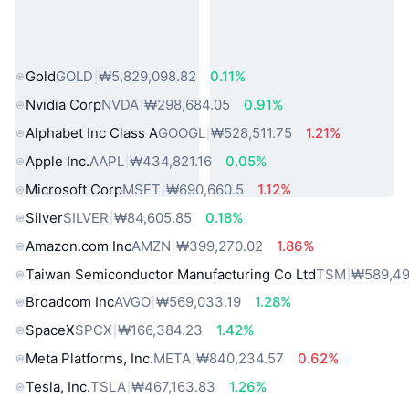
인기 실물 자산
Gold
GOLD
₩5,829,098.82
0.11%
Nvidia Corp
NVDA
₩298,684.05
0.91%
Alphabet Inc Class A
GOOGL
₩528,511.75
1.21%
Apple Inc.
AAPL
₩434,821.16
0.05%
Microsoft Corp
MSFT
₩690,660.5
1.12%
Silver
SILVER
₩84,605.85
0.18%
Amazon.com Inc
AMZN
₩399,270.02
1.86%
Taiwan Semiconductor Manufacturing Co Ltd
TSM
₩589,49
Broadcom Inc
AVGO
₩569,033.19
1.28%
SpaceX
SPCX
₩166,384.23
1.42%
Meta Platforms, Inc.
META
₩840,234.57
0.62%
Tesla, Inc.
TSLA
₩467,163.83
1.26%