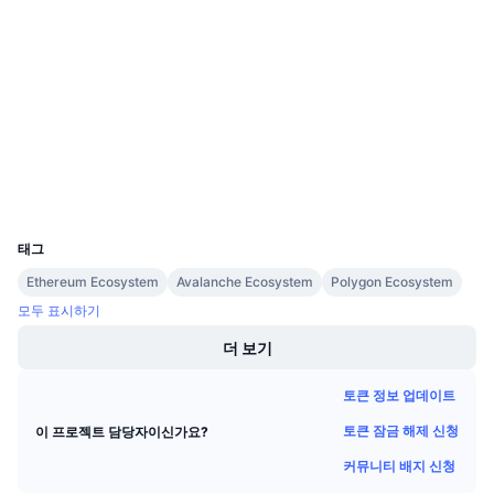
3.2
다가오는 판매
평가(CertiK)
펀딩비
배우며 수익 창출
감사
etherscan.io
일정
익스플로러
ICO 캘린더
지갑
UCID
이벤트 달력
30603
태그
Ethereum Ecosystem
Avalanche Ecosystem
Polygon Ecosystem
모두 표시하기
더 보기
토큰 정보 업데이트
토큰 잠금 해제 신청
이 프로젝트 담당자이신가요?
커뮤니티 배지 신청