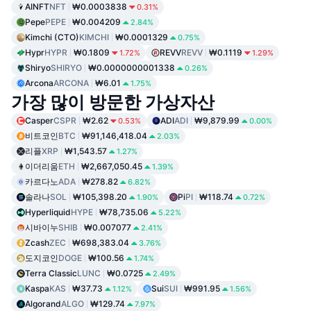
AINFT
NFT
₩0.0003838
0.31%
Pepe
PEPE
₩0.004209
2.84%
Kimchi (CTO)
KIMCHI
₩0.0001329
0.75%
Hypr
HYPR
₩0.1809
REVV
REVV
₩0.1119
1.72%
1.29%
Shiryo
SHIRYO
₩0.0000000001338
0.26%
Arcona
ARCONA
₩6.01
1.75%
가장 많이 방문한 가상자산
Casper
CSPR
₩2.62
ADI
ADI
₩9,879.99
0.53%
0.00%
비트코인
BTC
₩91,146,418.04
2.03%
리플
XRP
₩1,543.57
1.27%
이더리움
ETH
₩2,667,050.45
1.39%
카르다노
ADA
₩278.82
6.82%
솔라나
SOL
₩105,398.20
Pi
PI
₩118.74
1.90%
0.72%
Hyperliquid
HYPE
₩78,735.06
5.22%
시바이누
SHIB
₩0.007077
2.41%
Zcash
ZEC
₩698,383.04
3.76%
도지코인
DOGE
₩100.56
1.74%
Terra Classic
LUNC
₩0.0725
2.49%
Kaspa
KAS
₩37.73
Sui
SUI
₩991.95
1.12%
1.56%
Algorand
ALGO
₩129.74
7.97%