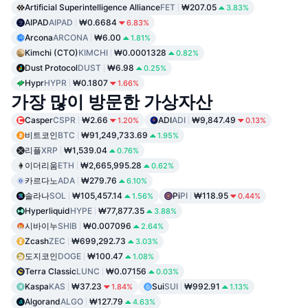
Artificial Superintelligence Alliance
FET
₩207.05
3.83%
AIPAD
AIPAD
₩0.6684
6.83%
Arcona
ARCONA
₩6.00
1.81%
Kimchi (CTO)
KIMCHI
₩0.0001328
0.82%
Dust Protocol
DUST
₩6.98
0.25%
Hypr
HYPR
₩0.1807
1.66%
가장 많이 방문한 가상자산
Casper
CSPR
₩2.66
ADI
ADI
₩9,847.49
1.20%
0.13%
비트코인
BTC
₩91,249,733.69
1.95%
리플
XRP
₩1,539.04
0.76%
이더리움
ETH
₩2,665,995.28
0.62%
카르다노
ADA
₩279.76
6.10%
솔라나
SOL
₩105,457.14
Pi
PI
₩118.95
1.56%
0.44%
Hyperliquid
HYPE
₩77,877.35
3.88%
시바이누
SHIB
₩0.007096
2.64%
Zcash
ZEC
₩699,292.73
3.03%
도지코인
DOGE
₩100.47
1.08%
Terra Classic
LUNC
₩0.07156
0.03%
Kaspa
KAS
₩37.23
Sui
SUI
₩992.91
1.84%
1.13%
Algorand
ALGO
₩127.79
4.63%