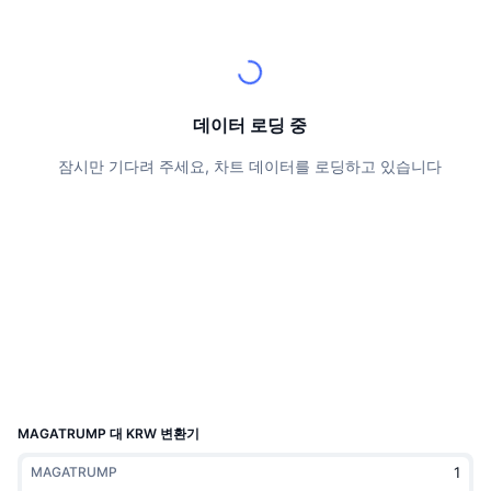
상위 트레이더들
기사들
거래소 유입/유출
DEX API
계산기
리더보드
스팟
센티멘트
엔터프라이즈
뉴스레터
지표
트렌딩
파생상품
가격
CMC Launch
데이터 로딩 중
예정
공포 및 탐욕 지수.
잠시만 기다려 주세요, 차트 데이터를 로딩하고 있습니다
리소스
CMC 랩스
최근 상장된 종목
알트코인 시즌 지수
CMC Max
상승 및 하락 종목
시장 주기 지표
문서
주요 뉴스
가장 많이 방문한 종목
비트코인 도미넌스
FAQ
텔레그램 봇
커뮤니티 정서
CoinMarketCap 20 지수
AI 통합
광고
체인 순위
CoinMarketCap 100 지수
CMC 에이전트 허브
MAGATRUMP 대 KRW 변환기
예측 시장
ETF 자금 흐름
사이트 위젯
MAGATRUMP
스킬 마켓플레이스