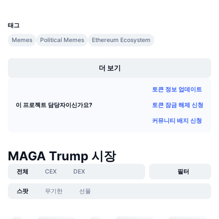
UCID
다가오는 판매
30264
펀딩비
배우며 수익 창출
태그
Memes
Political Memes
Ethereum Ecosystem
일정
Boost
더 보기
ICO 캘린더
토큰 정보 업데이트
이벤트 달력
토큰 잠금 해제 신청
이 프로젝트 담당자이신가요?
커뮤니티 배지 신청
MAGA Trump 시장
전체
CEX
DEX
필터
스팟
무기한
선물