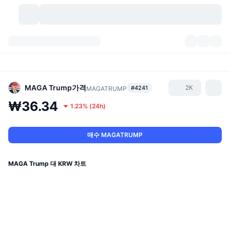
가상자산
대시보드
가상자산
DexScan
시장
순위
MAGA Trump
가격
2K
#4241
MAGATRUMP
₩36.34
1.23%
(
24h
)
시그널
거래소
카테고리
New
시장 개요
요즘 핫한 종목
커뮤니티
과거 스냅샷
현물 시장
중앙화 거래소
매수 MAGATRUMP
새로운
피드
API
토큰 락업 해제
가상자산 수
스팟
MAGA Trump 대 KRW 차트
상승 종목
주제
이자농사
서비스
비트코인 트레저리
파생상품
API
밈 탐색기
라이브
실제 자산
BNB 트레저리
서비스
암호화폐 API
탈중앙화 거래소