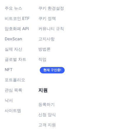
주요 뉴스
쿠키 환경설정
비트코인 ETF
쿠키 정책
암호화폐 API
커뮤니티 규칙
DexScan
고지사항
실제 자산
방법론
글로벌 차트
직업
NFT
현재 구인중!
포트폴리오
지원
관심 목록
낙서
등록하기
사이트맵
신청 양식
고객 지원