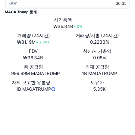
KRW
트렌딩
가상자산 ETF
가상자산 배우기
CMC MCP
MAGA Trump 통계
신규
시가총액
비트코인 ETF
x402
뉴스
₩36.34B
0%
크립토
이더리움 ETF
거래량 (24시간)
거래량/시총 (24시간)
아카데미
₩81.19M
0.2233%
2.64%
정치
FDV
청산/시가총액
기술적 분석
조사
₩36.34B
0.08%
스포츠
총 공급량
최대 공급량
RSI
비디오
999.99M MAGATRUMP
1B MAGATRUMP
금융
MACD
자체 보고한 유통량
보유자
용어집
1B MAGATRUMP
5.35K
테크
웹사이트
Website
파생상품
캠페인
소셜 미디어
NFT
개요
에어드롭
계약
0x225e...1a5eea
익스플로러
etherscan.io
전체 NFT 통계
청산
다이아몬드 리워드
지갑