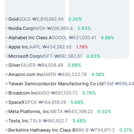
인기 실물 자산
Gold
GOLD
₩5,816,662.64
0.30%
Nvidia Corp
NVDA
₩295,965.4
2.93%
Alphabet Inc Class A
GOOGL
₩531,020.41
4.88%
Apple Inc.
AAPL
₩434,382.65
1.78%
Microsoft Corp
MSFT
₩692,582.81
4.93%
Silver
SILVER
₩84,508.49
0.68%
Amazon.com Inc
AMZN
₩400,233.78
4.58%
Taiwan Semiconductor Manufacturing Co Ltd
TSM
₩586,44
Broadcom Inc
AVGO
₩561,130.72
0.76%
SpaceX
SPCX
₩164,659.29
5.68%
Meta Platforms, Inc.
META
₩843,396.22
6.02%
Tesla, Inc.
TSLA
₩461,922.7
3.49%
Berkshire Hathaway Inc Class B
BRK.B
₩734,611.3
0.31%