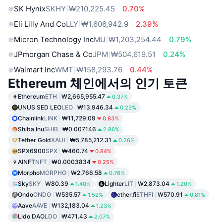
SK Hynix
SKHY
₩210,225.45
0.70%
Eli Lilly And Co
LLY
₩1,606,942.9
2.39%
Micron Technology Inc
MU
₩1,203,254.44
0.79%
JPmorgan Chase & Co
JPM
₩504,619.51
0.24%
Walmart Inc
WMT
₩158,293.76
0.44%
Ethereum 체인에서의 인기 토큰
Ethereum
ETH
₩2,665,955.47
0.37%
UNUS SED LEO
LEO
₩13,946.34
0.23%
Chainlink
LINK
₩11,729.09
0.83%
Shiba Inu
SHIB
₩0.007146
2.86%
Tether Gold
XAUt
₩5,785,212.31
0.26%
SPX6900
SPX
₩460.74
0.84%
AINFT
NFT
₩0.0003834
0.25%
Morpho
MORPHO
₩2,766.58
0.76%
Sky
SKY
₩80.39
Lighter
LIT
₩2,873.04
1.40%
1.20%
Ondo
ONDO
₩535.57
ether.fi
ETHFI
₩570.91
1.52%
0.81%
Aave
AAVE
₩132,183.04
1.23%
Lido DAO
LDO
₩471.43
2.07%