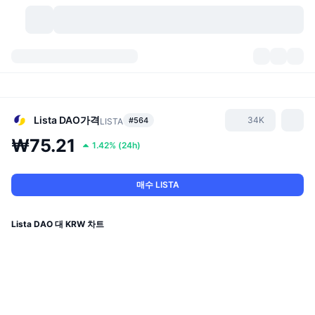
가상자산
대시보드
가상자산
DexScan
시장
순위
Lista DAO
가격
34K
#564
LISTA
₩75.21
1.42%
(
24h
)
시그널
거래소
카테고리
New
시장 개요
요즘 핫한 종목
커뮤니티
과거 스냅샷
현물 시장
중앙화 거래소
매수 LISTA
새로운
피드
API
토큰 락업 해제
가상자산 수
스팟
Lista DAO 대 KRW 차트
상승 종목
주제
이자농사
서비스
비트코인 트레저리
파생상품
API
밈 탐색기
라이브
실제 자산
BNB 트레저리
서비스
암호화폐 API
탈중앙화 거래소