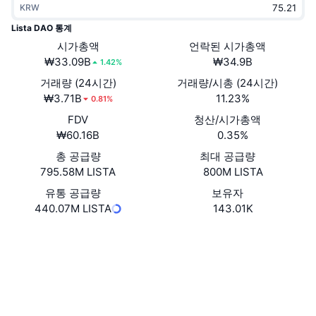
KRW
트렌딩
가상자산 ETF
가상자산 배우기
CMC MCP
Lista DAO 통계
신규
시가총액
언락된 시가총액
비트코인 ETF
x402
뉴스
₩33.09B
₩34.9B
1.42%
크립토
이더리움 ETF
거래량 (24시간)
거래량/시총 (24시간)
아카데미
₩3.71B
11.23%
0.81%
정치
FDV
청산/시가총액
기술적 분석
조사
₩60.16B
0.35%
스포츠
총 공급량
최대 공급량
RSI
비디오
795.58M LISTA
800M LISTA
금융
MACD
유통 공급량
보유자
용어집
440.07M LISTA
143.01K
테크
웹사이트
Website
Whitepaper
파생상품
캠페인
NFT
소셜 미디어
개요
에어드롭
계약
전체 NFT 통계
0xFceB...9EdC46
청산
4.7
다이아몬드 리워드
평가(CertiK)