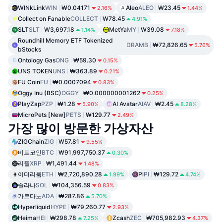
WINkLink
WIN
₩0.04171
Aleo
ALEO
₩23.45
2.16%
1.44%
Collect on Fanable
COLLECT
₩78.45
4.91%
SLT
SLT
₩3,697.18
MetYa
MY
₩39.08
1.14%
7.18%
Roundhill Memory ETF Tokenized
DRAMB
₩72,826.65
5.76%
bStocks
Ontology Gas
ONG
₩59.30
0.15%
UNS TOKEN
UNS
₩363.89
0.21%
FU Coin
FU
₩0.0007094
0.83%
Oggy Inu (BSC)
OGGY
₩0.000000001262
0.25%
PlayZap
PZP
₩1.28
AI Avatar
AIAV
₩2.45
5.90%
8.28%
MicroPets [New]
PETS
₩129.77
2.49%
가장 많이 방문한 가상자산
ZIGChain
ZIG
₩57.81
9.55%
비트코인
BTC
₩91,997,750.37
0.30%
리플
XRP
₩1,491.44
1.48%
이더리움
ETH
₩2,720,890.28
Pi
PI
₩129.72
1.99%
4.74%
솔라나
SOL
₩104,356.59
0.83%
카르다노
ADA
₩287.86
5.70%
Hyperliquid
HYPE
₩79,260.77
2.93%
Heima
HEI
₩298.78
Zcash
ZEC
₩705,982.93
7.25%
4.37%