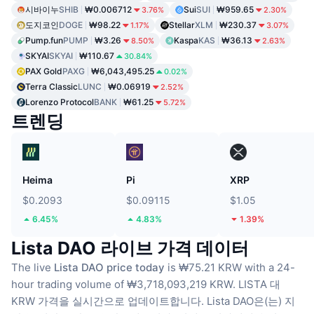
시바이누
SHIB
₩0.006712
Sui
SUI
₩959.65
3.76%
2.30%
도지코인
DOGE
₩98.22
Stellar
XLM
₩230.37
1.17%
3.07%
Pump.fun
PUMP
₩3.26
Kaspa
KAS
₩36.13
8.50%
2.63%
SKYAI
SKYAI
₩110.67
30.84%
PAX Gold
PAXG
₩6,043,495.25
0.02%
Terra Classic
LUNC
₩0.06919
2.52%
Lorenzo Protocol
BANK
₩61.25
5.72%
트렌딩
Heima
Pi
XRP
$0.2093
$0.09115
$1.05
6.45%
4.83%
1.39%
Lista DAO 라이브 가격 데이터
The live
Lista DAO price today
is ₩75.21 KRW with a 24-
hour trading volume of ₩3,718,093,219 KRW.
LISTA 대
KRW 가격을 실시간으로 업데이트합니다.
Lista DAO은(는) 지