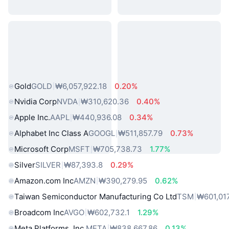
인기 실물 자산
Gold
GOLD
₩6,057,922.18
0.20%
Nvidia Corp
NVDA
₩310,620.36
0.40%
Apple Inc.
AAPL
₩440,936.08
0.34%
Alphabet Inc Class A
GOOGL
₩511,857.79
0.73%
Microsoft Corp
MSFT
₩705,738.73
1.77%
Silver
SILVER
₩87,393.8
0.29%
Amazon.com Inc
AMZN
₩390,279.95
0.62%
Taiwan Semiconductor Manufacturing Co Ltd
TSM
₩601,01
Broadcom Inc
AVGO
₩602,732.1
1.29%
Meta Platforms, Inc.
META
₩838,667.86
0.13%