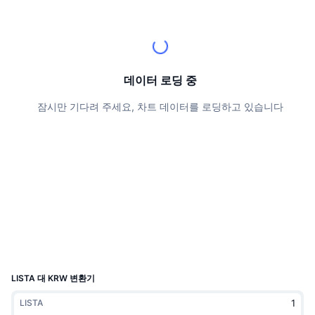
상위 트레이더들
기사들
거래소 유입/유출
DEX API
계산기
리더보드
스팟
센티멘트
엔터프라이즈
뉴스레터
지표
트렌딩
파생상품
가격
CMC Launch
데이터 로딩 중
예정
공포 및 탐욕 지수.
잠시만 기다려 주세요, 차트 데이터를 로딩하고 있습니다
리소스
CMC 랩스
최근 상장된 종목
알트코인 시즌 지수
CMC Max
상승 및 하락 종목
시장 주기 지표
문서
주요 뉴스
가장 많이 방문한 종목
비트코인 도미넌스
FAQ
텔레그램 봇
커뮤니티 정서
CoinMarketCap 20 지수
AI 통합
광고
체인 순위
CoinMarketCap 100 지수
CMC 에이전트 허브
LISTA 대 KRW 변환기
예측 시장
ETF 자금 흐름
사이트 위젯
LISTA
스킬 마켓플레이스