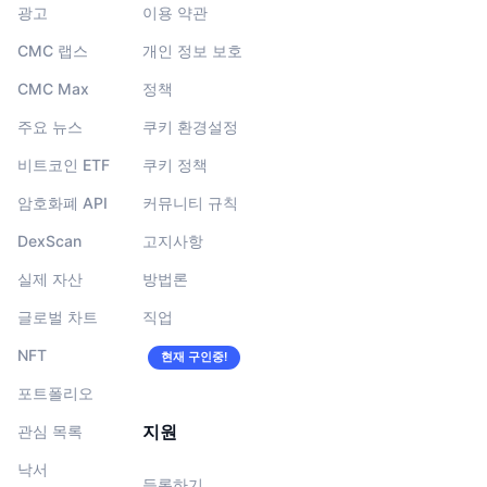
광고
이용 약관
CMC 랩스
개인 정보 보호
CMC Max
정책
주요 뉴스
쿠키 환경설정
비트코인 ETF
쿠키 정책
암호화폐 API
커뮤니티 규칙
DexScan
고지사항
실제 자산
방법론
글로벌 차트
직업
NFT
현재 구인중!
포트폴리오
지원
관심 목록
낙서
등록하기