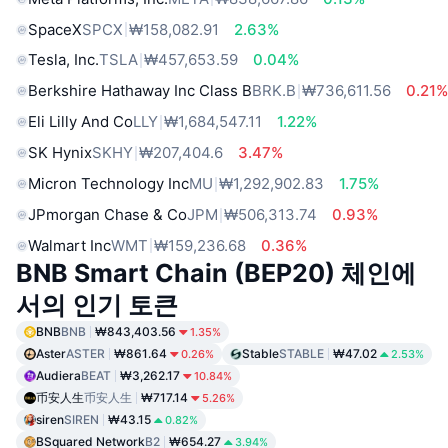
SpaceX
SPCX
₩158,082.91
2.63%
Tesla, Inc.
TSLA
₩457,653.59
0.04%
Berkshire Hathaway Inc Class B
BRK.B
₩736,611.56
0.21
Eli Lilly And Co
LLY
₩1,684,547.11
1.22%
SK Hynix
SKHY
₩207,404.6
3.47%
Micron Technology Inc
MU
₩1,292,902.83
1.75%
JPmorgan Chase & Co
JPM
₩506,313.74
0.93%
Walmart Inc
WMT
₩159,236.68
0.36%
BNB Smart Chain (BEP20) 체인에
서의 인기 토큰
BNB
BNB
₩843,403.56
1.35%
Aster
ASTER
₩861.64
Stable
STABLE
₩47.02
0.26%
2.53%
Audiera
BEAT
₩3,262.17
10.84%
币安人生
币安人生
₩717.14
5.26%
siren
SIREN
₩43.15
0.82%
BSquared Network
B2
₩654.27
3.94%