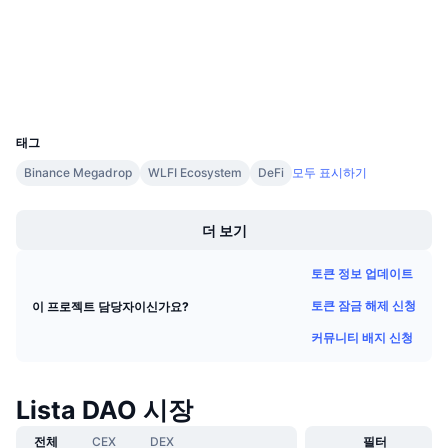
감사
다가오는 판매
펀딩비
배우며 수익 창출
익스플로러
bscscan.com
지갑
일정
UCID
21533
ICO 캘린더
태그
Binance Megadrop
WLFI Ecosystem
DeFi
모두 표시하기
이벤트 달력
Boost
더 보기
토큰 정보 업데이트
토큰 잠금 해제 신청
이 프로젝트 담당자이신가요?
커뮤니티 배지 신청
Lista DAO 시장
전체
CEX
DEX
필터