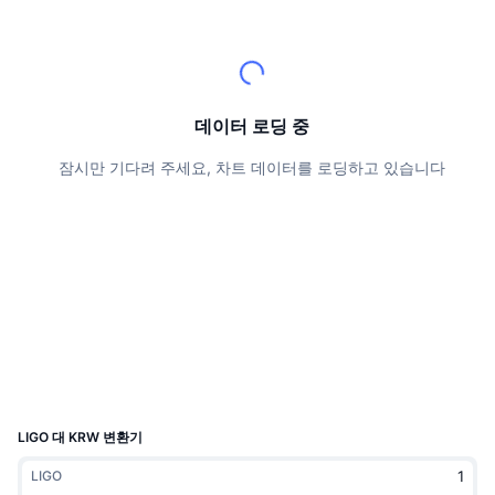
상위 트레이더들
기사들
거래소 유입/유출
DEX API
계산기
리더보드
스팟
센티멘트
엔터프라이즈
뉴스레터
지표
트렌딩
파생상품
가격
CMC Launch
데이터 로딩 중
예정
공포 및 탐욕 지수.
잠시만 기다려 주세요, 차트 데이터를 로딩하고 있습니다
리소스
CMC 랩스
최근 상장된 종목
알트코인 시즌 지수
CMC Max
상승 및 하락 종목
시장 주기 지표
문서
주요 뉴스
가장 많이 방문한 종목
비트코인 도미넌스
FAQ
텔레그램 봇
커뮤니티 정서
CoinMarketCap 20 지수
AI 통합
광고
체인 순위
CoinMarketCap 100 지수
CMC 에이전트 허브
LIGO 대 KRW 변환기
예측 시장
ETF 자금 흐름
사이트 위젯
LIGO
스킬 마켓플레이스