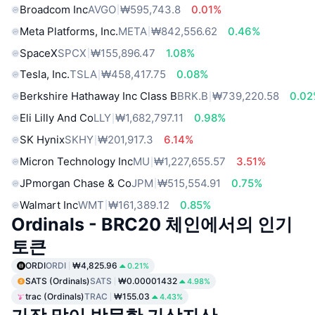
Broadcom Inc
AVGO
₩595,743.8
0.01%
Meta Platforms, Inc.
META
₩842,556.62
0.46%
SpaceX
SPCX
₩155,896.47
1.08%
Tesla, Inc.
TSLA
₩458,417.75
0.08%
Berkshire Hathaway Inc Class B
BRK.B
₩739,220.58
0.0
Eli Lilly And Co
LLY
₩1,682,797.11
0.98%
SK Hynix
SKHY
₩201,917.3
6.14%
Micron Technology Inc
MU
₩1,227,655.57
3.51%
JPmorgan Chase & Co
JPM
₩515,554.91
0.75%
Walmart Inc
WMT
₩161,389.12
0.85%
Ordinals - BRC20 체인에서의 인기
토큰
ORDI
ORDI
₩4,825.96
0.21%
SATS (Ordinals)
SATS
₩0.00001432
4.98%
trac (Ordinals)
TRAC
₩155.03
4.43%