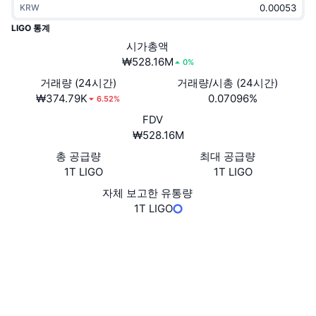
KRW
트렌딩
가상자산 ETF
가상자산 배우기
CMC MCP
LIGO 통계
신규
시가총액
비트코인 ETF
x402
뉴스
₩528.16M
0%
크립토
이더리움 ETF
거래량 (24시간)
거래량/시총 (24시간)
아카데미
₩374.79K
0.07096%
6.52%
정치
FDV
기술적 분석
조사
₩528.16M
스포츠
총 공급량
최대 공급량
RSI
비디오
1T LIGO
1T LIGO
금융
MACD
자체 보고한 유통량
용어집
1T LIGO
테크
웹사이트
Website
파생상품
캠페인
소셜 미디어
NFT
개요
계약
ba5ed3...20c7i0
에어드롭
2.9
평가(CertiK)
전체 NFT 통계
청산
익스플로러
ordinalswallet.com
다이아몬드 리워드