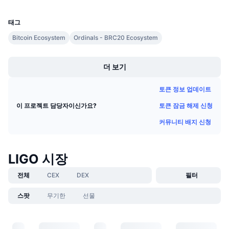
UCID
다가오는 판매
29081
펀딩비
배우며 수익 창출
태그
Bitcoin Ecosystem
Ordinals - BRC20 Ecosystem
일정
Boost
더 보기
ICO 캘린더
토큰 정보 업데이트
이벤트 달력
토큰 잠금 해제 신청
이 프로젝트 담당자이신가요?
커뮤니티 배지 신청
LIGO 시장
전체
CEX
DEX
필터
스팟
무기한
선물