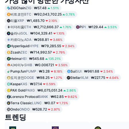
가장 많이 방문한 가상자산
ZIGChain
ZIG
₩57.48
1.51%
비트코인
BTC
₩92,043,702.25
0.78%
리플
XRP
₩1,485.70
2.10%
이더리움
ETH
₩2,712,666.37
Pi
PI
₩129.44
1.76%
3.53%
솔라나
SOL
₩104,329.41
1.10%
카르다노
ADA
₩268.81
3.66%
Hyperliquid
HYPE
₩79,285.55
2.94%
Zcash
ZEC
₩714,992.57
2.79%
Heima
HEI
₩545.68
135.21%
시바이누
SHIB
₩0.006721
3.50%
Pump.fun
PUMP
₩3.28
Sui
SUI
₩961.68
8.18%
2.54%
도지코인
DOGE
₩98.25
Stellar
XLM
₩227.75
1.27%
4.04%
Kaspa
KAS
₩37.14
0.59%
PAX Gold
PAXG
₩6,075,051.24
2.86%
Lorenzo Protocol
BANK
₩62.85
9.62%
Terra Classic
LUNC
₩0.07
1.73%
Ondo
ONDO
₩526.72
2.97%
트렌딩