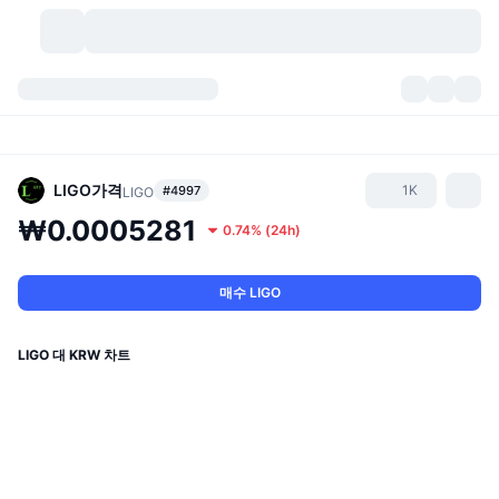
가상자산
대시보드
가상자산
DexScan
시장
순위
LIGO
가격
1K
#4997
LIGO
₩0.0005281
0.74%
(
24h
)
시그널
거래소
카테고리
New
시장 개요
요즘 핫한 종목
커뮤니티
과거 스냅샷
현물 시장
중앙화 거래소
매수 LIGO
새로운
피드
API
토큰 락업 해제
가상자산 수
스팟
LIGO 대 KRW 차트
상승 종목
주제
이자농사
서비스
비트코인 트레저리
파생상품
API
밈 탐색기
라이브
실제 자산
BNB 트레저리
서비스
암호화폐 API
탈중앙화 거래소