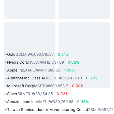
인기 실물 자산
Gold
GOLD
₩6,090,516.37
0.31%
Nvidia Corp
NVDA
₩312,337.09
0.02%
Apple Inc.
AAPL
₩447,680.32
1.06%
Alphabet Inc Class A
GOOGL
₩519,430.81
0.61%
Microsoft Corp
MSFT
₩690,853.7
0.50%
Silver
SILVER
₩88,154.35
0.03%
Amazon.com Inc
AMZN
₩389,769.68
0.36%
Taiwan Semiconductor Manufacturing Co Ltd
TSM
₩587,72