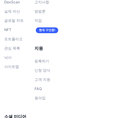
DexScan
고지사항
실제 자산
방법론
글로벌 차트
직업
NFT
현재 구인중!
포트폴리오
지원
관심 목록
낙서
등록하기
사이트맵
신청 양식
고객 지원
FAQ
용어집
소셜 미디어