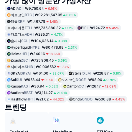
가장 많이 방문한 가상자산
ADI
ADI
₩9,750.64
0.16%
비트코인
BTC
₩92,281,547.05
0.65%
리플
XRP
₩1,467.78
1.48%
이더리움
ETH
₩2,735,880.32
Pi
PI
₩124.72
1.17%
5.45%
카르다노
ADA
₩285.31
4.71%
솔라나
SOL
₩104,636.14
0.38%
Hyperliquid
HYPE
₩80,478.68
2.31%
Heima
HEI
₩340.16
18.65%
Zcash
ZEC
₩725,908.45
3.59%
시바이누
SHIB
₩0.006582
1.87%
SKYAI
SKYAI
₩161.00
Stellar
XLM
₩228.87
38.67%
0.10%
Sui
SUI
₩958.44
도지코인
DOGE
₩98.90
0.15%
0.79%
Kaspa
KAS
₩36.94
Canton
CC
₩126.17
0.52%
12.09%
Audiera
BEAT
₩3,114.27
21.91%
Hashflow
HFT
₩21.02
Ondo
ONDO
₩500.88
44.32%
4.45%
트렌딩
Fusionist
Hashflow
ETHGas