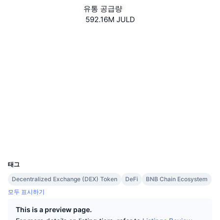
상위 트레이더들
기사들
거래소 유입/유출
DEX API
계산기
유통 공급량
리더보드
스팟
592.16M JULD
센티멘트
엔터프라이즈
뉴스레터
지표
트렌딩
파생상품
Website
Whitepaper
웹사이트
가격
CMC Launch
예정
공포 및 탐욕 지수.
소셜 미디어
리소스
CMC 랩스
계약
0xf5D8...8792e1
최근 상장된 종목
알트코인 시즌 지수
3.6
평가(CertiK)
CMC Max
감사
상승 및 하락 종목
시장 주기 지표
문서
익스플로러
bscscan.com
주요 뉴스
가장 많이 방문한 종목
비트코인 도미넌스
지갑
FAQ
UCID
텔레그램 봇
커뮤니티 정서
8164
CoinMarketCap 20 지수
AI 통합
태그
광고
체인 순위
CoinMarketCap 100 지수
Decentralized Exchange (DEX) Token
DeFi
BNB Chain Ecosystem
CMC 에이전트 허브
모두 표시하기
예측 시장
ETF 자금 흐름
사이트 위젯
This is a preview page.
스킬 마켓플레이스