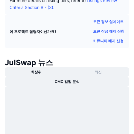
For more details on listing tiers, refer to
Listings Review
트렌딩
가상자산 ETF
Criteria Section B - (3).
가상자산 배우기
CMC MCP
신규
비트코인 ETF
토큰 정보 업데이트
x402
뉴스
토큰 잠금 해제 신청
이 프로젝트 담당자이신가요?
크립토
이더리움 ETF
아카데미
커뮤니티 배지 신청
정치
기술적 분석
조사
JulSwap 뉴스
스포츠
RSI
비디오
최상위
최신
금융
MACD
용어집
CMC 일일 분석
테크
파생상품
캠페인
NFT
개요
에어드롭
전체 NFT 통계
청산
다이아몬드 리워드