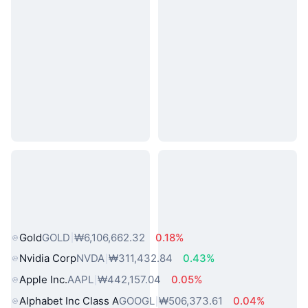
인기 실물 자산
Gold
GOLD
₩6,106,662.32
0.18%
Nvidia Corp
NVDA
₩311,432.84
0.43%
Apple Inc.
AAPL
₩442,157.04
0.05%
Alphabet Inc Class A
GOOGL
₩506,373.61
0.04%