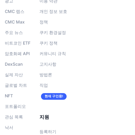
광고
이용 약관
CMC 랩스
개인 정보 보호
CMC Max
정책
주요 뉴스
쿠키 환경설정
비트코인 ETF
쿠키 정책
암호화폐 API
커뮤니티 규칙
DexScan
고지사항
실제 자산
방법론
글로벌 차트
직업
NFT
현재 구인중!
포트폴리오
지원
관심 목록
낙서
등록하기