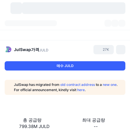
가상자산
대시보드
가상자산
DexScan
시장
순위
JulSwap
가격
27K
JULD
시그널
거래소
카테고리
New
시장 개요
매수 JULD
요즘 핫한 종목
커뮤니티
과거 스냅샷
현물 시장
중앙화 거래소
JulSwap has migrated from
old contract address
to a
new one
.
새로운
피드
API
토큰 락업 해제
가상자산 수
For official announcement, kindly visit
here
.
스팟
상승 종목
주제
이자농사
서비스
비트코인 트레저리
파생상품
API
밈 탐색기
라이브
실제 자산
BNB 트레저리
서비스
암호화폐 API
총 공급량
최대 공급량
탈중앙화 거래소
799.38M JULD
--