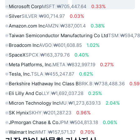
Microsoft Corp
MSFT
₩705,447.64
0.33%
Silver
SILVER
₩90,714.97
0.03%
Amazon.com Inc
AMZN
₩387,001.4
0.38%
Taiwan Semiconductor Manufacturing Co Ltd
TSM
₩594,78
Broadcom Inc
AVGO
₩601,608.85
1.02%
SpaceX
SPCX
₩163,379.76
0.40%
Meta Platforms, Inc.
META
₩832,997.19
0.27%
Tesla, Inc.
TSLA
₩455,247.87
0.62%
Berkshire Hathaway Inc Class B
BRK.B
₩738,488.36
0.5
Eli Lilly And Co
LLY
₩1,692,037.28
0.25%
Micron Technology Inc
MU
₩1,273,639.13
2.04%
SK Hynix
SKHY
₩201,287.23
0.96%
JPmorgan Chase & Co
JPM
₩504,813.18
0.06%
Walmart Inc
WMT
₩157,571.37
0.70%