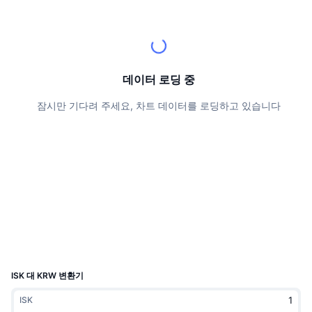
상위 트레이더들
기사들
거래소 유입/유출
DEX API
계산기
리더보드
스팟
센티멘트
엔터프라이즈
뉴스레터
지표
트렌딩
파생상품
가격
CMC Launch
데이터 로딩 중
예정
공포 및 탐욕 지수.
잠시만 기다려 주세요, 차트 데이터를 로딩하고 있습니다
리소스
CMC 랩스
최근 상장된 종목
알트코인 시즌 지수
CMC Max
상승 및 하락 종목
시장 주기 지표
문서
주요 뉴스
가장 많이 방문한 종목
비트코인 도미넌스
FAQ
텔레그램 봇
커뮤니티 정서
CoinMarketCap 20 지수
AI 통합
광고
체인 순위
CoinMarketCap 100 지수
CMC 에이전트 허브
ISK 대 KRW 변환기
예측 시장
ETF 자금 흐름
사이트 위젯
ISK
스킬 마켓플레이스