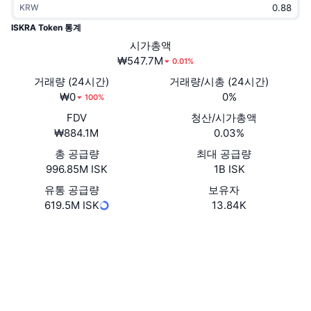
KRW
트렌딩
가상자산 ETF
가상자산 배우기
CMC MCP
ISKRA Token 통계
신규
시가총액
비트코인 ETF
x402
뉴스
₩547.7M
0.01%
크립토
이더리움 ETF
거래량 (24시간)
거래량/시총 (24시간)
아카데미
₩0
0%
100%
정치
FDV
청산/시가총액
기술적 분석
조사
₩884.1M
0.03%
스포츠
총 공급량
최대 공급량
RSI
비디오
996.85M ISK
1B ISK
금융
MACD
유통 공급량
보유자
용어집
619.5M ISK
13.84K
테크
Website
Whitepaper
파생상품
캠페인
웹사이트
NFT
개요
에어드롭
소셜 미디어
전체 NFT 통계
청산
다이아몬드 리워드
0x17d2...8Ea75C