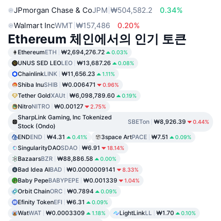
JPmorgan Chase & Co
JPM
₩504,582.2
0.34%
Walmart Inc
WMT
₩157,486
0.20%
Ethereum 체인에서의 인기 토큰
Ethereum
ETH
₩2,694,276.72
0.03%
UNUS SED LEO
LEO
₩13,687.26
0.08%
Chainlink
LINK
₩11,656.23
1.11%
Shiba Inu
SHIB
₩0.006471
0.96%
Tether Gold
XAUt
₩6,098,789.60
0.19%
Nitro
NITRO
₩0.00127
2.75%
SharpLink Gaming, Inc Tokenized
SBETon
₩8,926.39
0.44%
Stock (Ondo)
END
END
₩4.31
3space Art
PACE
₩7.51
0.41%
0.09%
SingularityDAO
SDAO
₩6.91
18.14%
Bazaars
BZR
₩88,886.58
0.00%
Bad Idea AI
BAD
₩0.0000009141
8.33%
Baby Pepe
BABYPEPE
₩0.001339
1.04%
Orbit Chain
ORC
₩0.7894
0.09%
Efinity Token
EFI
₩6.31
0.09%
Wat
WAT
₩0.0003309
LightLink
LL
₩1.70
1.18%
0.10%