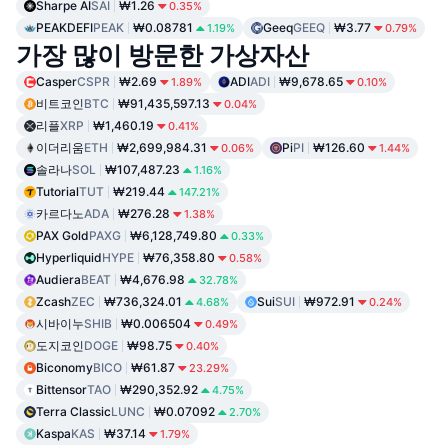
Sharpe AI
SAI
₩1.26
0.35%
PEAKDEFI
PEAK
₩0.08781
Geeq
GEEQ
₩3.77
1.19%
0.79%
가장 많이 방문한 가상자산
Casper
CSPR
₩2.69
ADI
ADI
₩9,678.65
1.89%
0.10%
비트코인
BTC
₩91,435,597.13
0.04%
리플
XRP
₩1,460.19
0.41%
이더리움
ETH
₩2,699,984.31
Pi
PI
₩126.60
0.06%
1.44%
솔라나
SOL
₩107,487.23
1.16%
Tutorial
TUT
₩219.44
147.21%
카르다노
ADA
₩276.28
1.38%
PAX Gold
PAXG
₩6,128,749.80
0.33%
Hyperliquid
HYPE
₩76,358.80
0.58%
Audiera
BEAT
₩4,676.98
32.78%
Zcash
ZEC
₩736,324.01
Sui
SUI
₩972.91
4.68%
0.24%
시바이누
SHIB
₩0.006504
0.49%
도지코인
DOGE
₩98.75
0.40%
Biconomy
BICO
₩61.87
23.29%
Bittensor
TAO
₩290,352.92
4.75%
Terra Classic
LUNC
₩0.07092
2.70%
Kaspa
KAS
₩37.14
1.79%