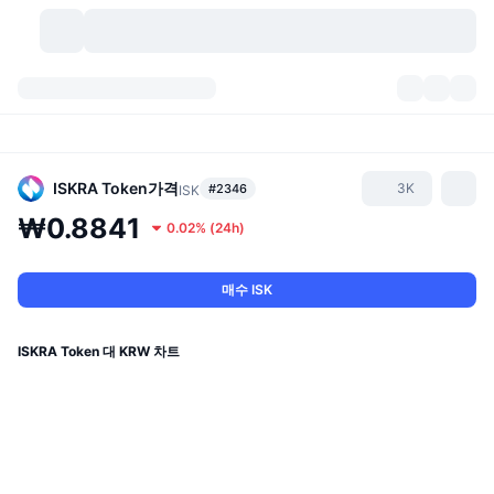
가상자산
대시보드
가상자산
DexScan
시장
순위
ISKRA Token
가격
3K
#2346
ISK
₩0.8841
0.02%
(
24h
)
시그널
거래소
카테고리
New
시장 개요
요즘 핫한 종목
커뮤니티
과거 스냅샷
현물 시장
중앙화 거래소
매수 ISK
새로운
피드
API
토큰 락업 해제
가상자산 수
스팟
ISKRA Token 대 KRW 차트
상승 종목
주제
이자농사
서비스
비트코인 트레저리
파생상품
API
밈 탐색기
라이브
실제 자산
BNB 트레저리
서비스
암호화폐 API
탈중앙화 거래소