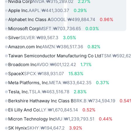
Nvidia Corp
NVDA
₩315,289.02
2.27%
Apple Inc.
AAPL
₩441,300.37
0.29%
Alphabet Inc Class A
GOOGL
₩499,884.74
0.96%
Microsoft Corp
MSFT
₩703,736.65
0.03%
Silver
SILVER
₩89,567.3
3.05%
Amazon.com Inc
AMZN
₩386,517.36
0.82%
Taiwan Semiconductor Manufacturing Co Ltd
TSM
₩592,62
Broadcom Inc
AVGO
₩601,122.42
1.71%
SpaceX
SPCX
₩188,931.07
15.83%
Meta Platforms, Inc.
META
₩833,642.35
0.37%
Tesla, Inc.
TSLA
₩463,516.78
2.83%
Berkshire Hathaway Inc Class B
BRK.B
₩734,594.19
0.54
Eli Lilly And Co
LLY
₩1,670,845.14
0.52%
Micron Technology Inc
MU
₩1,239,793.51
0.44%
SK Hynix
SKHY
₩194,647.2
3.92%