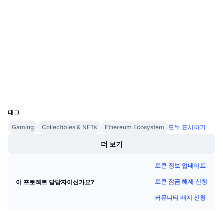
계약
다가오는 판매
펀딩비
배우며 수익 창출
3.9
평가(CertiK)
감사
일정
etherscan.io
익스플로러
ICO 캘린더
지갑
UCID
이벤트 달력
21916
태그
Gaming
Collectibles & NFTs
Ethereum Ecosystem
모두 표시하기
더 보기
토큰 정보 업데이트
토큰 잠금 해제 신청
이 프로젝트 담당자이신가요?
커뮤니티 배지 신청