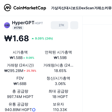
가상자산
대시보드
DexScan
거래소
커뮤
HyperGPT
HGPT
27K
#1795
₩1.68
9.09%
(
24h
)
시가총액
언락된 시가총액
₩1.58B
₩1.59B
9.09%
거래량 (24시간)
거래량/시총 (24시간)
₩295.28M
18.65%
25.78%
FDV
청산/시가총액
₩1.68B
3.06%
총 공급량
최대 공급량
997.74M HGPT
1B HGPT
유통 공급량
보유자
940.89M HGPT
110.33K