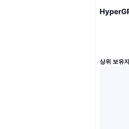
HyperG
상위 보유