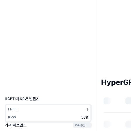
Boost
웹사이트
Website
Whitepaper
소셜 미디어
계약
0x529C...0798C6
4.2
평가(CertiK)
감사
익스플로러
bscscan.com
지갑
HyperG
UCID
25419
HGPT 대 KRW 변환기
HGPT
KRW
가격 퍼포먼스
24시간