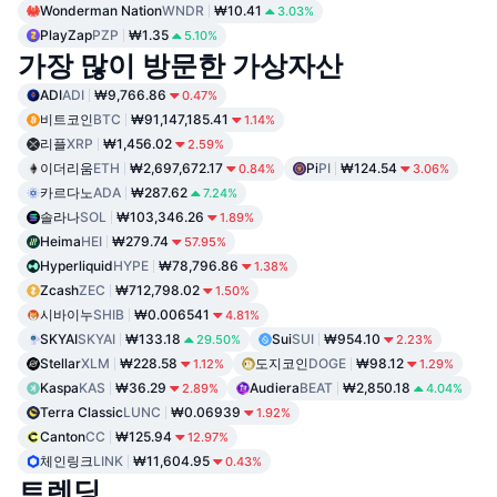
Wonderman Nation
WNDR
₩10.41
3.03%
PlayZap
PZP
₩1.35
5.10%
가장 많이 방문한 가상자산
ADI
ADI
₩9,766.86
0.47%
비트코인
BTC
₩91,147,185.41
1.14%
리플
XRP
₩1,456.02
2.59%
이더리움
ETH
₩2,697,672.17
Pi
PI
₩124.54
0.84%
3.06%
카르다노
ADA
₩287.62
7.24%
솔라나
SOL
₩103,346.26
1.89%
Heima
HEI
₩279.74
57.95%
Hyperliquid
HYPE
₩78,796.86
1.38%
Zcash
ZEC
₩712,798.02
1.50%
시바이누
SHIB
₩0.006541
4.81%
SKYAI
SKYAI
₩133.18
Sui
SUI
₩954.10
29.50%
2.23%
Stellar
XLM
₩228.58
도지코인
DOGE
₩98.12
1.12%
1.29%
Kaspa
KAS
₩36.29
Audiera
BEAT
₩2,850.18
2.89%
4.04%
Terra Classic
LUNC
₩0.06939
1.92%
Canton
CC
₩125.94
12.97%
체인링크
LINK
₩11,604.95
0.43%
트렌딩