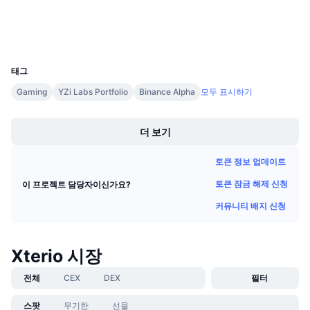
다가오는 판매
익스플로러
bscscan.com
펀딩비
배우며 수익 창출
지갑
UCID
27582
일정
태그
Gaming
YZi Labs Portfolio
Binance Alpha
모두 표시하기
ICO 캘린더
Boost
이벤트 달력
더 보기
토큰 정보 업데이트
토큰 잠금 해제 신청
이 프로젝트 담당자이신가요?
커뮤니티 배지 신청
Xterio 시장
전체
CEX
DEX
필터
스팟
무기한
선물