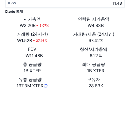
KRW
트렌딩
가상자산 ETF
가상자산 배우기
CMC MCP
Xterio 통계
신규
시가총액
언락된 시가총액
비트코인 ETF
x402
뉴스
₩2.26B
₩4.83B
3.07%
크립토
이더리움 ETF
거래량 (24시간)
거래량/시총 (24시간)
아카데미
₩1.52B
67.42%
27.46%
정치
FDV
청산/시가총액
기술적 분석
조사
₩11.48B
6.27%
스포츠
총 공급량
최대 공급량
RSI
비디오
1B XTER
1B XTER
금융
MACD
유통 공급량
보유자
용어집
197.3M XTER
28.83K
테크
웹사이트
Website
Whitepaper
파생상품
캠페인
NFT
소셜 미디어
개요
에어드롭
계약
전체 NFT 통계
0x1030...DA1ca5
청산
3.8
다이아몬드 리워드
평가(CertiK)