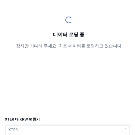
상위 트레이더들
기사들
거래소 유입/유출
DEX API
계산기
리더보드
스팟
센티멘트
엔터프라이즈
뉴스레터
지표
트렌딩
파생상품
가격
CMC Launch
데이터 로딩 중
예정
공포 및 탐욕 지수.
잠시만 기다려 주세요, 차트 데이터를 로딩하고 있습니다
리소스
CMC 랩스
최근 상장된 종목
알트코인 시즌 지수
CMC Max
상승 및 하락 종목
시장 주기 지표
문서
주요 뉴스
가장 많이 방문한 종목
비트코인 도미넌스
FAQ
텔레그램 봇
커뮤니티 정서
CoinMarketCap 20 지수
AI 통합
광고
체인 순위
CoinMarketCap 100 지수
CMC 에이전트 허브
XTER 대 KRW 변환기
예측 시장
ETF 자금 흐름
사이트 위젯
XTER
스킬 마켓플레이스