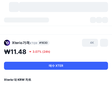
가상자산
대시보드
가상자산
DexScan
시장
순위
Xterio
가격
4K
#1630
XTER
₩11.48
3.07%
(
24h
)
시그널
거래소
카테고리
New
시장 개요
요즘 핫한 종목
커뮤니티
과거 스냅샷
현물 시장
중앙화 거래소
매수 XTER
새로운
피드
API
토큰 락업 해제
가상자산 수
스팟
Xterio 대 KRW 차트
상승 종목
주제
이자농사
서비스
비트코인 트레저리
파생상품
API
밈 탐색기
라이브
실제 자산
BNB 트레저리
서비스
암호화폐 API
탈중앙화 거래소