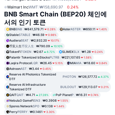
Walmart Inc
WMT
₩158,690.97
0.24%
BNB Smart Chain (BEP20) 체인에
서의 인기 토큰
BNB
BNB
₩841,579.71
Aster
ASTER
₩850.11
0.28%
1.40%
Stable
STABLE
₩46.59
0.98%
Audiera
BEAT
₩2,932.20
10.17%
币安人生
币安人生
₩790.09
10.10%
TokenFi
TOKEN
₩2.67
SLIMEX
SLX
₩1.28
6.72%
0.24%
Palantir Tokenized bStocks
PLTRB
₩221,107.65
1.58%
Laqira Protocol
LQR
₩26.45
MIA
MIA
₩18.60
5.15%
0.84%
Astroon
AST
₩3.44
0.45%
Reserve AI Photonics Tokenized
PHOTON
₩126,577.72
4.37%
DTF
Reserve AI Infrastructure
BUILDOUT
₩129,113.07
0.21%
Tokenized DTF
QAIT
QAIT
₩4.71
PoP Planet
P
₩16.31
27.28%
0.74%
Nebula3 GameFi
SN3
₩0.3908
1.55%
Spores Network
SPO
₩0.138
1.44%
Perry
PERRY
₩0.1461
3.30%