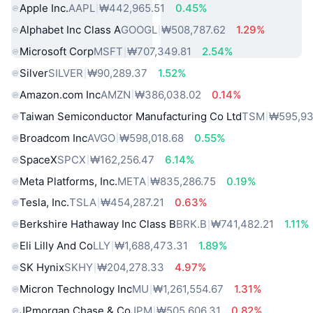
Apple Inc.
AAPL
₩442,965.51
0.45%
Alphabet Inc Class A
GOOGL
₩508,787.62
1.29%
Microsoft Corp
MSFT
₩707,349.81
2.54%
Silver
SILVER
₩90,289.37
1.52%
Amazon.com Inc
AMZN
₩386,038.02
0.14%
Taiwan Semiconductor Manufacturing Co Ltd
TSM
₩595,93
Broadcom Inc
AVGO
₩598,018.68
0.55%
SpaceX
SPCX
₩162,256.47
6.14%
Meta Platforms, Inc.
META
₩835,286.75
0.19%
Tesla, Inc.
TSLA
₩454,287.21
0.63%
Berkshire Hathaway Inc Class B
BRK.B
₩741,482.21
1.11%
Eli Lilly And Co
LLY
₩1,688,473.31
1.89%
SK Hynix
SKHY
₩204,278.33
4.97%
Micron Technology Inc
MU
₩1,261,554.67
1.31%
JPmorgan Chase & Co
JPM
₩505,606.31
0.82%