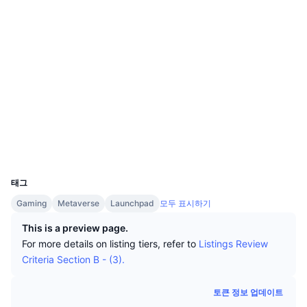
상위 트레이더들
기사들
웹사이트
거래소 유입/유출
DEX API
계산기
리더보드
스팟
소셜 미디어
센티멘트
엔터프라이즈
뉴스레터
지표
트렌딩
파생상품
0xD567...F11d1c
계약
가격
CMC Launch
예정
공포 및 탐욕 지수.
3.4
평가(CertiK)
bscscan.com
리소스
CMC 랩스
최근 상장된 종목
알트코인 시즌 지수
익스플로러
CMC Max
지갑
상승 및 하락 종목
시장 주기 지표
문서
UCID
10861
주요 뉴스
가장 많이 방문한 종목
비트코인 도미넌스
태그
FAQ
Gaming
Metaverse
Launchpad
모두 표시하기
텔레그램 봇
커뮤니티 정서
CoinMarketCap 20 지수
This is a preview page.
AI 통합
광고
체인 순위
For more details on listing tiers, refer to
Listings Review
CoinMarketCap 100 지수
Criteria Section B - (3).
CMC 에이전트 허브
예측 시장
ETF 자금 흐름
사이트 위젯
토큰 정보 업데이트
스킬 마켓플레이스