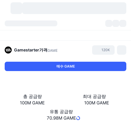
가상자산
대시보드
가상자산
DexScan
시장
순위
Gamestarter
가격
120K
GAME
시그널
거래소
카테고리
New
시장 개요
매수 GAME
요즘 핫한 종목
커뮤니티
과거 스냅샷
현물 시장
중앙화 거래소
새로운
피드
API
토큰 락업 해제
가상자산 수
스팟
총 공급량
최대 공급량
100M GAME
100M GAME
상승 종목
주제
이자농사
서비스
비트코인 트레저리
파생상품
API
유통 공급량
밈 탐색기
70.98M GAME
라이브
실제 자산
BNB 트레저리
서비스
암호화폐 API
탈중앙화 거래소
Website
Whitepaper