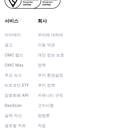
서비스
회사
아카데미
우리에 대하여
광고
이용 약관
CMC 랩스
개인 정보 보호
CMC Max
정책
주요 뉴스
쿠키 환경설정
비트코인 ETF
쿠키 정책
암호화폐 API
커뮤니티 규칙
DexScan
고지사항
실제 자산
방법론
글로벌 차트
직업