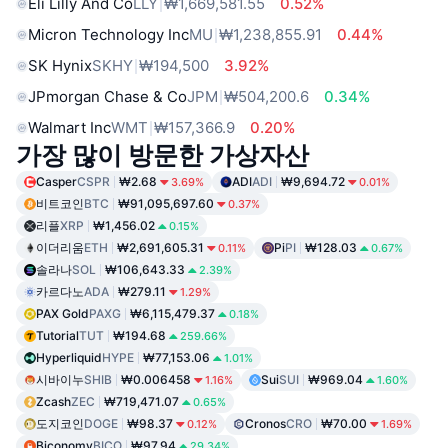
Eli Lilly And Co
LLY
₩1,669,581.55
0.52%
Micron Technology Inc
MU
₩1,238,855.91
0.44%
SK Hynix
SKHY
₩194,500
3.92%
JPmorgan Chase & Co
JPM
₩504,200.6
0.34%
Walmart Inc
WMT
₩157,366.9
0.20%
가장 많이 방문한 가상자산
Casper
CSPR
₩2.68
ADI
ADI
₩9,694.72
3.69%
0.01%
비트코인
BTC
₩91,095,697.60
0.37%
리플
XRP
₩1,456.02
0.15%
이더리움
ETH
₩2,691,605.31
Pi
PI
₩128.03
0.11%
0.67%
솔라나
SOL
₩106,643.33
2.39%
카르다노
ADA
₩279.11
1.29%
PAX Gold
PAXG
₩6,115,479.37
0.18%
Tutorial
TUT
₩194.68
259.66%
Hyperliquid
HYPE
₩77,153.06
1.01%
시바이누
SHIB
₩0.006458
Sui
SUI
₩969.04
1.16%
1.60%
Zcash
ZEC
₩719,471.07
0.65%
도지코인
DOGE
₩98.37
Cronos
CRO
₩70.00
0.12%
1.69%
Biconomy
BICO
₩97.94
29.34%