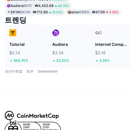
Audiera
BEAT
₩4,453.68
48.79%
SKYAI
SKYAI
₩173.96
siren
SIREN
₩47.06
10.04%
3.06%
트렌딩
Tutorial
Audiera
Internet Computer
$0.14
$3.24
$2.16
264.76%
52.33%
3.28%
코인마켓캡
토큰
Gamestarter