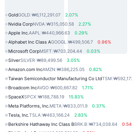
인기 실물 자산
Gold
GOLD
₩6,112,291.07
2.07%
Nvidia Corp
NVDA
₩315,050.58
2.27%
Apple Inc.
AAPL
₩440,966.63
0.29%
Alphabet Inc Class A
GOOGL
₩499,506.7
0.96%
Microsoft Corp
MSFT
₩703,204.44
0.03%
Silver
SILVER
₩89,499.56
3.05%
Amazon.com Inc
AMZN
₩386,225.05
0.82%
Taiwan Semiconductor Manufacturing Co Ltd
TSM
₩592,17
Broadcom Inc
AVGO
₩600,667.82
1.71%
SpaceX
SPCX
₩188,788.19
15.83%
Meta Platforms, Inc.
META
₩833,011.9
0.37%
Tesla, Inc.
TSLA
₩463,166.24
2.83%
Berkshire Hathaway Inc Class B
BRK.B
₩734,038.64
0.5