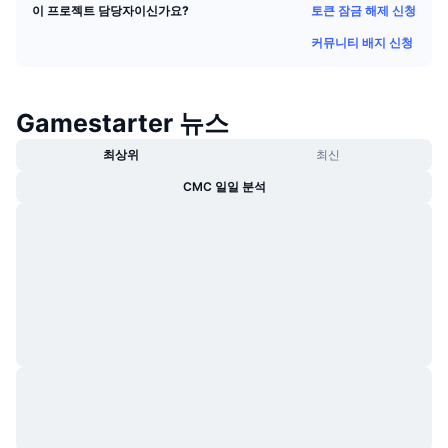
토큰 잠금 해제 신청
이 프로젝트 담당자이신가요?
트렌딩
가상자산 ETF
가상자산 배우기
CMC MCP
커뮤니티 배지 신청
신규
비트코인 ETF
x402
뉴스
크립토
이더리움 ETF
Gamestarter 뉴스
아카데미
최상위
최신
정치
기술적 분석
조사
CMC 일일 분석
스포츠
RSI
비디오
금융
MACD
용어집
테크
파생상품
캠페인
NFT
개요
에어드롭
전체 NFT 통계
청산
다이아몬드 리워드