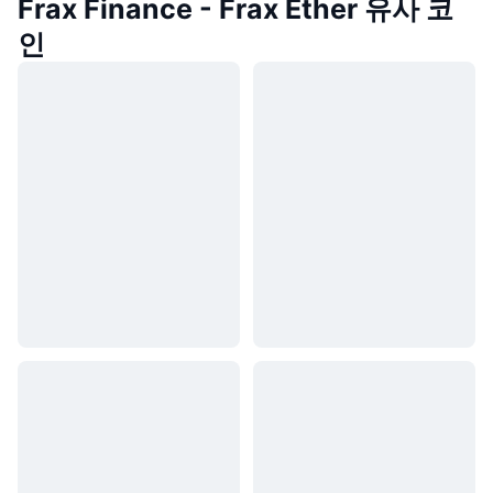
Frax Finance - Frax Ether 유사 코
인