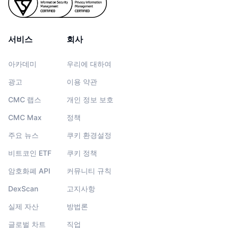
서비스
회사
아카데미
우리에 대하여
광고
이용 약관
CMC 랩스
개인 정보 보호
CMC Max
정책
주요 뉴스
쿠키 환경설정
비트코인 ETF
쿠키 정책
암호화폐 API
커뮤니티 규칙
DexScan
고지사항
실제 자산
방법론
글로벌 차트
직업