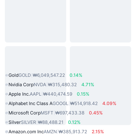
인기 실물 자산
Gold
GOLD
₩6,049,547.22
0.14%
Nvidia Corp
NVDA
₩315,480.32
4.71%
Apple Inc.
AAPL
₩440,474.59
0.15%
Alphabet Inc Class A
GOOGL
₩514,918.42
4.09%
Microsoft Corp
MSFT
₩697,433.38
0.45%
Silver
SILVER
₩88,488.21
0.12%
Amazon.com Inc
AMZN
₩385,913.72
2.15%