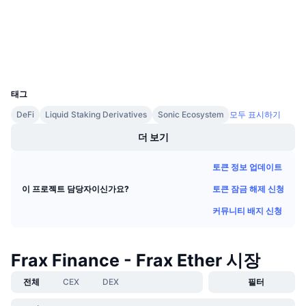
다가오는 판매
etherscan.io
펀딩비
배우며 수익 창출
익스플로러
지갑
일정
UCID
23225
태그
ICO 캘린더
DeFi
Liquid Staking Derivatives
Sonic Ecosystem
모두 표시하기
이벤트 달력
더 보기
토큰 정보 업데이트
토큰 잠금 해제 신청
이 프로젝트 담당자이신가요?
커뮤니티 배지 신청
Frax Finance - Frax Ether 시장
전체
CEX
DEX
필터