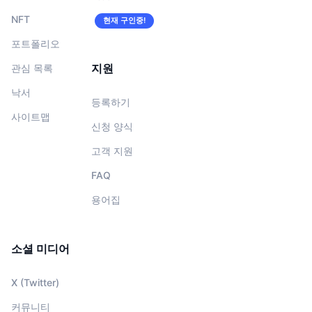
NFT
현재 구인중!
포트폴리오
지원
관심 목록
낙서
등록하기
사이트맵
신청 양식
고객 지원
FAQ
용어집
소셜 미디어
X (Twitter)
커뮤니티