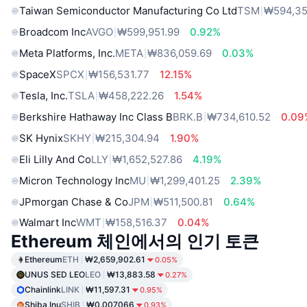
Taiwan Semiconductor Manufacturing Co Ltd
TSM
₩594,35
Broadcom Inc
AVGO
₩599,951.99
0.92%
Meta Platforms, Inc.
META
₩836,059.69
0.03%
SpaceX
SPCX
₩156,531.77
12.15%
Tesla, Inc.
TSLA
₩458,222.26
1.54%
Berkshire Hathaway Inc Class B
BRK.B
₩734,610.52
0.09
SK Hynix
SKHY
₩215,304.94
1.90%
Eli Lilly And Co
LLY
₩1,652,527.86
4.19%
Micron Technology Inc
MU
₩1,299,401.25
2.39%
JPmorgan Chase & Co
JPM
₩511,500.81
0.64%
Walmart Inc
WMT
₩158,516.37
0.04%
Ethereum 체인에서의 인기 토큰
Ethereum
ETH
₩2,659,902.61
0.05%
UNUS SED LEO
LEO
₩13,883.58
0.27%
Chainlink
LINK
₩11,597.31
0.95%
Shiba Inu
SHIB
₩0.007066
0.93%