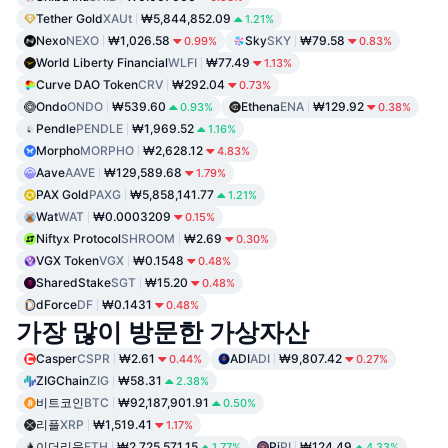
Tether Gold
XAUt
₩5,844,852.09
1.21%
Nexo
NEXO
₩1,026.58
Sky
SKY
₩79.58
0.99%
0.83%
World Liberty Financial
WLFI
₩77.49
1.13%
Curve DAO Token
CRV
₩292.04
0.73%
Ondo
ONDO
₩539.60
Ethena
ENA
₩129.92
0.93%
0.38%
Pendle
PENDLE
₩1,969.52
1.16%
Morpho
MORPHO
₩2,628.12
4.83%
Aave
AAVE
₩129,589.68
1.79%
PAX Gold
PAXG
₩5,858,141.77
1.21%
Wat
WAT
₩0.0003209
0.15%
Niftyx Protocol
SHROOM
₩2.69
0.30%
VGX Token
VGX
₩0.1548
0.48%
SharedStake
SGT
₩15.20
0.48%
dForce
DF
₩0.1431
0.48%
가장 많이 방문한 가상자산
Casper
CSPR
₩2.61
ADI
ADI
₩9,807.42
0.44%
0.27%
ZIGChain
ZIG
₩58.31
2.38%
비트코인
BTC
₩92,187,901.91
0.50%
리플
XRP
₩1,519.41
1.17%
이더리움
ETH
₩2,725,571.15
Pi
PI
₩124.49
1.77%
4.33%