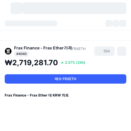
가상자산
대시보드
가상자산
DexScan
Frax Finance - Frax Ether
가격
시장
순위
FRXETH
554
#4040
₩2,719,281.70
시그널
거래소
카테고리
New
시장 개요
2.37%
(
24h
)
요즘 핫한 종목
커뮤니티
과거 스냅샷
현물 시장
중앙화 거래소
매수 FRXETH
새로운
피드
API
토큰 락업 해제
가상자산 수
스팟
Frax Finance - Frax Ether 대 KRW 차트
상승 종목
주제
이자농사
서비스
비트코인 트레저리
파생상품
API
밈 탐색기
라이브
실제 자산
BNB 트레저리
서비스
암호화폐 API
탈중앙화 거래소