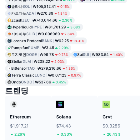
솔라나
SOL
₩105,812.41
0.15%
카르다노
ADA
₩270.39
1.84%
Zcash
ZEC
₩740,044.66
2.36%
Hyperliquid
HYPE
₩81,701.29
3.08%
시바이누
SHIB
₩0.006969
2.64%
Lorenzo Protocol
BANK
₩62.25
18.31%
Pump.fun
PUMP
₩3.45
2.29%
도지코인
DOGE
₩99.78
Sui
SUI
₩983.54
0.73%
1.40%
Stellar
XLM
₩238.22
2.03%
Bittensor
TAO
₩279,216.66
1.86%
Terra Classic
LUNC
₩0.07123
0.97%
Ondo
ONDO
₩537.66
0.45%
트렌딩
Ethereum
Solana
Grvt
$1,917.21
$74.43
$0.3286
2.26%
0.33%
26.43%