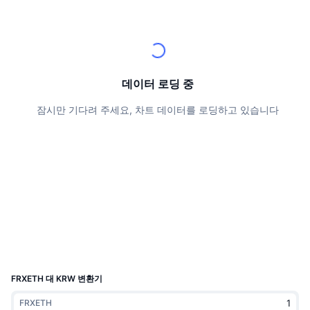
상위 트레이더들
기사들
거래소 유입/유출
DEX API
계산기
리더보드
스팟
센티멘트
엔터프라이즈
뉴스레터
지표
트렌딩
파생상품
가격
CMC Launch
예정
공포 및 탐욕 지수.
데이터 로딩 중
리소스
CMC 랩스
잠시만 기다려 주세요, 차트 데이터를 로딩하고 있습니다
최근 상장된 종목
알트코인 시즌 지수
CMC Max
상승 및 하락 종목
시장 주기 지표
문서
주요 뉴스
가장 많이 방문한 종목
비트코인 도미넌스
FAQ
텔레그램 봇
커뮤니티 정서
CoinMarketCap 20 지수
AI 통합
광고
체인 순위
CoinMarketCap 100 지수
CMC 에이전트 허브
FRXETH 대 KRW 변환기
예측 시장
ETF 자금 흐름
사이트 위젯
스킬 마켓플레이스
FRXETH