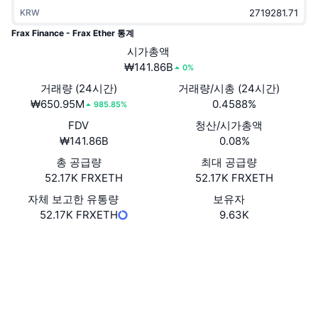
트렌딩
가상자산 ETF
KRW
가상자산 배우기
CMC MCP
Frax Finance - Frax Ether 통계
신규
비트코인 ETF
시가총액
x402
뉴스
₩141.86B
0%
크립토
이더리움 ETF
거래량 (24시간)
거래량/시총 (24시간)
아카데미
₩650.95M
0.4588%
985.85%
정치
기술적 분석
FDV
청산/시가총액
조사
₩141.86B
0.08%
스포츠
RSI
비디오
총 공급량
최대 공급량
52.17K FRXETH
52.17K FRXETH
금융
MACD
용어집
자체 보고한 유통량
보유자
52.17K FRXETH
9.63K
테크
파생상품
캠페인
웹사이트
Website
Whitepaper
소셜 미디어
NFT
개요
에어드롭
0x5E84...8CAa1f
계약
전체 NFT 통계
청산
다이아몬드 리워드
3.7
평가(CertiK)