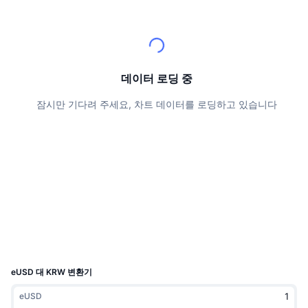
상위 트레이더들
기사들
거래소 유입/유출
DEX API
계산기
리더보드
스팟
센티멘트
엔터프라이즈
뉴스레터
지표
트렌딩
파생상품
가격
CMC Launch
데이터 로딩 중
예정
공포 및 탐욕 지수.
잠시만 기다려 주세요, 차트 데이터를 로딩하고 있습니다
리소스
CMC 랩스
최근 상장된 종목
알트코인 시즌 지수
CMC Max
상승 및 하락 종목
시장 주기 지표
문서
주요 뉴스
가장 많이 방문한 종목
비트코인 도미넌스
FAQ
텔레그램 봇
커뮤니티 정서
CoinMarketCap 20 지수
AI 통합
광고
체인 순위
CoinMarketCap 100 지수
CMC 에이전트 허브
eUSD 대 KRW 변환기
예측 시장
ETF 자금 흐름
사이트 위젯
eUSD
스킬 마켓플레이스