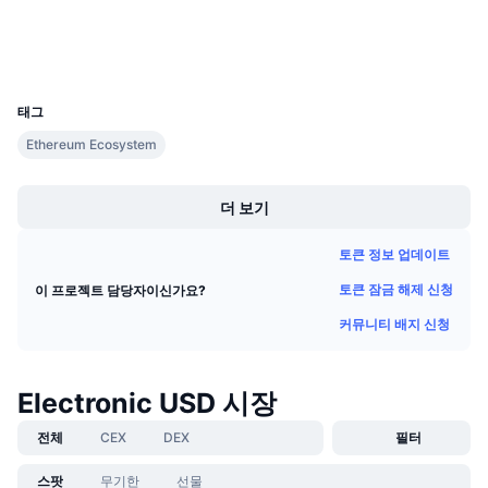
익스플로러
다가오는 판매
펀딩비
배우며 수익 창출
지갑
UCID
22933
일정
태그
Ethereum Ecosystem
ICO 캘린더
Boost
이벤트 달력
더 보기
토큰 정보 업데이트
토큰 잠금 해제 신청
이 프로젝트 담당자이신가요?
커뮤니티 배지 신청
Electronic USD 시장
전체
CEX
DEX
필터
스팟
무기한
선물