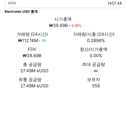
KRW
트렌딩
가상자산 ETF
가상자산 배우기
CMC MCP
Electronic USD 통계
신규
시가총액
비트코인 ETF
x402
뉴스
₩38.69B
0.08%
크립토
이더리움 ETF
거래량 (24시간)
거래량/시총 (24시간)
아카데미
₩112.16M
0.2898%
0%
정치
FDV
청산/시가총액
기술적 분석
조사
₩38.69B
0.00%
스포츠
총 공급량
최대 공급량
RSI
비디오
27.49M eUSD
∞
금융
MACD
유통 공급량
보유자
용어집
27.49M eUSD
558
테크
웹사이트
Website
파생상품
캠페인
소셜 미디어
NFT
개요
에어드롭
계약
0xA0d6...8f482F
3.3
평가(CertiK)
전체 NFT 통계
청산
다이아몬드 리워드
etherscan.io