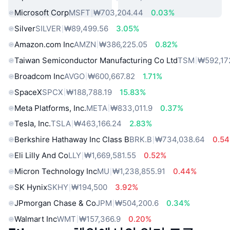
Microsoft Corp
MSFT
₩703,204.44
0.03%
Silver
SILVER
₩89,499.56
3.05%
Amazon.com Inc
AMZN
₩386,225.05
0.82%
Taiwan Semiconductor Manufacturing Co Ltd
TSM
₩592,17
Broadcom Inc
AVGO
₩600,667.82
1.71%
SpaceX
SPCX
₩188,788.19
15.83%
Meta Platforms, Inc.
META
₩833,011.9
0.37%
Tesla, Inc.
TSLA
₩463,166.24
2.83%
Berkshire Hathaway Inc Class B
BRK.B
₩734,038.64
0.5
Eli Lilly And Co
LLY
₩1,669,581.55
0.52%
Micron Technology Inc
MU
₩1,238,855.91
0.44%
SK Hynix
SKHY
₩194,500
3.92%
JPmorgan Chase & Co
JPM
₩504,200.6
0.34%
Walmart Inc
WMT
₩157,366.9
0.20%