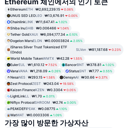
Ethereum 체인에서의 인기 토큰
Ethereum
ETH
₩2,692,239.15
0.06%
UNUS SED LEO
LEO
₩13,676.91
0.00%
Chainlink
LINK
₩11,647.41
1.02%
Shiba Inu
SHIB
₩0.006466
1.04%
Tether Gold
XAUt
₩6,094,177.34
0.10%
Dogelon Mars
ELON
₩0.00003824
2.05%
iShares Silver Trust Tokenized ETF
SLVon
₩81,187.68
0.23%
(Ondo)
World Mobile Token
WMTX
₩42.28
1.55%
Euler
EUL
₩1,610.12
Bancor
BNT
₩378.81
7.52%
1.02%
Vana
VANA
₩1,218.09
Status
SNT
₩7.77
0.26%
0.55%
Nesa
NES
₩293.15
Gensyn
AI
₩30.66
1.58%
0.37%
Zest Protocol
ZEST
₩243.04
19.58%
Kaizen Finance
KZEN
₩0.3304
0.05%
LightLink
LL
₩1.70
0.01%
Niftyx Protocol
SHROOM
₩2.74
0.00%
PEAKDEFI
PEAK
₩0.08775
1.10%
Wat
WAT
₩0.0003306
1.09%
가장 많이 방문한 가상자산