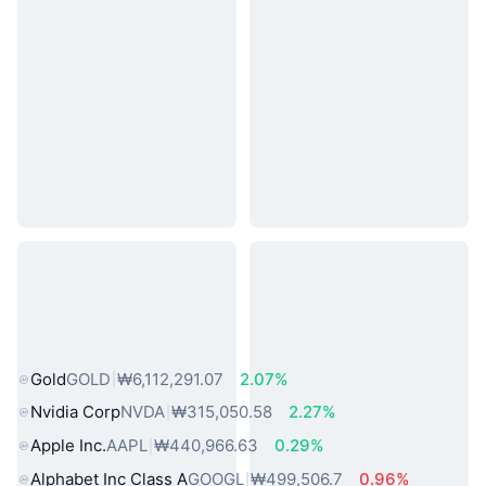
인기 실물 자산
Gold
GOLD
₩6,112,291.07
2.07%
Nvidia Corp
NVDA
₩315,050.58
2.27%
Apple Inc.
AAPL
₩440,966.63
0.29%
Alphabet Inc Class A
GOOGL
₩499,506.7
0.96%