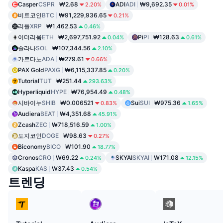
Casper
CSPR
₩2.68
ADI
ADI
₩9,692.35
2.20%
0.01%
비트코인
BTC
₩91,229,936.65
0.21%
리플
XRP
₩1,462.53
0.46%
이더리움
ETH
₩2,697,751.92
Pi
PI
₩128.63
0.04%
0.61%
솔라나
SOL
₩107,344.56
2.10%
카르다노
ADA
₩279.61
0.66%
PAX Gold
PAXG
₩6,115,337.85
0.20%
Tutorial
TUT
₩251.44
293.63%
Hyperliquid
HYPE
₩76,954.49
0.48%
시바이누
SHIB
₩0.006521
Sui
SUI
₩975.36
0.83%
1.65%
Audiera
BEAT
₩4,351.68
45.91%
Zcash
ZEC
₩718,516.59
1.00%
도지코인
DOGE
₩98.63
0.27%
Biconomy
BICO
₩101.90
18.77%
Cronos
CRO
₩69.22
SKYAI
SKYAI
₩171.08
0.24%
12.15%
Kaspa
KAS
₩37.43
0.54%
트렌딩