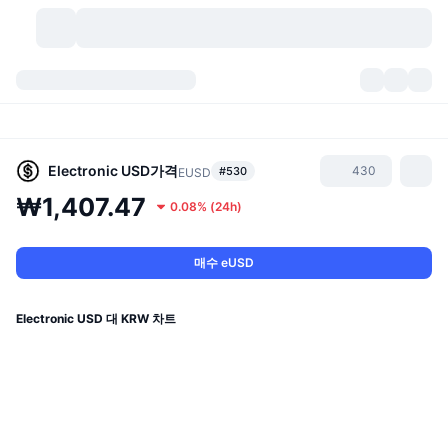
가상자산
대시보드
가상자산
DexScan
시장
순위
Electronic USD
가격
430
#530
EUSD
₩1,407.47
0.08%
(
24h
)
시그널
거래소
카테고리
New
시장 개요
요즘 핫한 종목
커뮤니티
과거 스냅샷
현물 시장
중앙화 거래소
매수 eUSD
새로운
피드
API
토큰 락업 해제
가상자산 수
스팟
Electronic USD 대 KRW 차트
상승 종목
주제
이자농사
서비스
비트코인 트레저리
파생상품
API
밈 탐색기
라이브
실제 자산
BNB 트레저리
서비스
암호화폐 API
탈중앙화 거래소