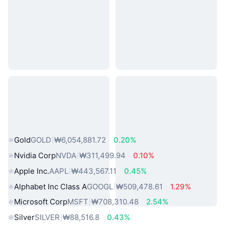
인기 실물 자산
Gold
GOLD
₩6,054,881.72
0.20%
Nvidia Corp
NVDA
₩311,499.94
0.10%
Apple Inc.
AAPL
₩443,567.11
0.45%
Alphabet Inc Class A
GOOGL
₩509,478.61
1.29%
Microsoft Corp
MSFT
₩708,310.48
2.54%
Silver
SILVER
₩88,516.8
0.43%