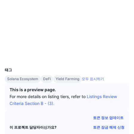
상위 트레이더들
기사들
거래소 유입/유출
DEX API
계산기
리더보드
스팟
소셜 미디어
센티멘트
엔터프라이즈
뉴스레터
지표
트렌딩
파생상품
계약
DubwWZ...WjLJqz
2.7
평가(CertiK)
가격
CMC Launch
예정
공포 및 탐욕 지수.
익스플로러
solscan.io
리소스
CMC 랩스
지갑
최근 상장된 종목
알트코인 시즌 지수
UCID
CMC Max
11387
상승 및 하락 종목
시장 주기 지표
문서
태그
주요 뉴스
가장 많이 방문한 종목
비트코인 도미넌스
Solana Ecosystem
DeFi
Yield Farming
모두 표시하기
FAQ
텔레그램 봇
This is a preview page.
커뮤니티 정서
CoinMarketCap 20 지수
For more details on listing tiers, refer to
Listings Review
AI 통합
Criteria Section B - (3).
광고
체인 순위
CoinMarketCap 100 지수
CMC 에이전트 허브
토큰 정보 업데이트
예측 시장
ETF 자금 흐름
사이트 위젯
토큰 잠금 해제 신청
이 프로젝트 담당자이신가요?
스킬 마켓플레이스