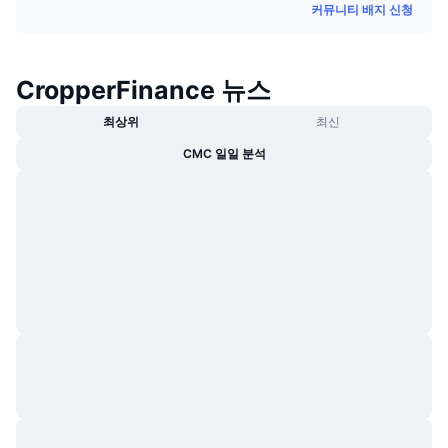
커뮤니티 배지 신청
트렌딩
가상자산 ETF
가상자산 배우기
CMC MCP
신규
비트코인 ETF
x402
뉴스
CropperFinance 뉴스
크립토
이더리움 ETF
최상위
최신
아카데미
CMC 일일 분석
정치
기술적 분석
조사
스포츠
RSI
비디오
금융
MACD
용어집
테크
파생상품
캠페인
NFT
개요
에어드롭
전체 NFT 통계
청산
다이아몬드 리워드