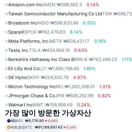
Amazon.com Inc
AMZN
₩386,562.3
0.14%
Taiwan Semiconductor Manufacturing Co Ltd
TSM
₩596,73
Broadcom Inc
AVGO
₩598,830.86
0.55%
SpaceX
SPCX
₩162,476.83
6.14%
Meta Platforms, Inc.
META
₩836,421.17
0.19%
Tesla, Inc.
TSLA
₩454,904.19
0.63%
Berkshire Hathaway Inc Class B
BRK.B
₩742,489.23
1.11
Eli Lilly And Co
LLY
₩1,690,766.46
1.89%
SK Hynix
SKHY
₩204,555.76
4.97%
Micron Technology Inc
MU
₩1,263,268.01
1.31%
JPmorgan Chase & Co
JPM
₩506,292.99
0.82%
Walmart Inc
WMT
₩158,906.49
0.24%
가장 많이 방문한 가상자산
ADI
ADI
₩9,776.90
0.09%
비트코인
BTC
₩91,189,697.43
0.34%