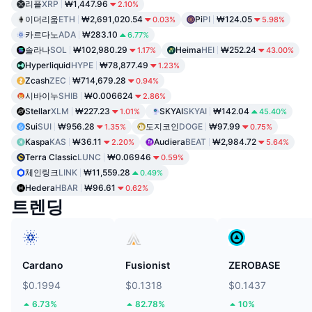
리플
XRP
₩1,447.96
2.10%
이더리움
ETH
₩2,691,020.54
Pi
PI
₩124.05
0.03%
5.98%
카르다노
ADA
₩283.10
6.77%
솔라나
SOL
₩102,980.29
Heima
HEI
₩252.24
1.17%
43.00%
Hyperliquid
HYPE
₩78,877.49
1.23%
Zcash
ZEC
₩714,679.28
0.94%
시바이누
SHIB
₩0.006624
2.86%
Stellar
XLM
₩227.23
SKYAI
SKYAI
₩142.04
1.01%
45.40%
Sui
SUI
₩956.28
도지코인
DOGE
₩97.99
1.35%
0.75%
Kaspa
KAS
₩36.11
Audiera
BEAT
₩2,984.72
2.20%
5.64%
Terra Classic
LUNC
₩0.06946
0.59%
체인링크
LINK
₩11,559.28
0.49%
Hedera
HBAR
₩96.61
0.62%
트렌딩
Cardano
Fusionist
ZEROBASE
$0.1994
$0.1318
$0.1437
6.73%
82.78%
10%