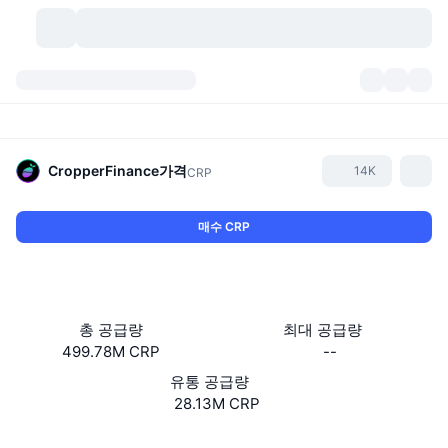
가상자산
대시보드
가상자산
DexScan
시장
순위
CropperFinance
가격
14K
CRP
시그널
거래소
카테고리
New
시장 개요
매수 CRP
요즘 핫한 종목
커뮤니티
과거 스냅샷
현물 시장
중앙화 거래소
새로운
피드
API
토큰 락업 해제
가상자산 수
스팟
총 공급량
최대 공급량
499.78M CRP
--
상승 종목
주제
이자농사
서비스
비트코인 트레저리
파생상품
API
유통 공급량
밈 탐색기
28.13M CRP
라이브
실제 자산
BNB 트레저리
서비스
암호화폐 API
탈중앙화 거래소
웹사이트
Website
Whitepaper