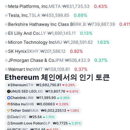
Meta Platforms, Inc.
META
₩831,735.53
0.43%
Tesla, Inc.
TSLA
₩455,599.85
0.69%
Berkshire Hathaway Inc Class B
BRK.B
₩739,887.39
0.41
Eli Lilly And Co
LLY
₩1,690,145.11
0.13%
Micron Technology Inc
MU
₩1,268,591.62
1.63%
SK Hynix
SKHY
₩201,586.12
0.82%
JPmorgan Chase & Co
JPM
₩506,432.9
0.37%
Walmart Inc
WMT
₩158,109.81
0.37%
Ethereum 체인에서의 인기 토큰
Ethereum
ETH
₩2,692,750.81
0.29%
UNUS SED LEO
LEO
₩13,807.76
0.61%
Chainlink
LINK
₩11,595.90
0.39%
Shiba Inu
SHIB
₩0.00663
3.26%
Tether Gold
XAUt
₩6,002,235.13
1.00%
Civic
CVC
₩25.54
1.70%
Smooth Love Potion
SLP
₩0.7725
2.97%
UPCX
UPC
₩214.46
0.37%