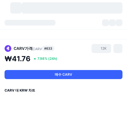
가상자산
대시보드
가상자산
DexScan
시장
순위
CARV
가격
12K
#633
CARV
₩41.76
7.98%
(
24h
)
시그널
거래소
카테고리
New
시장 개요
요즘 핫한 종목
커뮤니티
과거 스냅샷
현물 시장
중앙화 거래소
매수 CARV
새로운
피드
API
토큰 락업 해제
가상자산 수
스팟
CARV 대 KRW 차트
상승 종목
주제
이자농사
서비스
비트코인 트레저리
파생상품
API
밈 탐색기
라이브
실제 자산
BNB 트레저리
서비스
암호화폐 API
탈중앙화 거래소