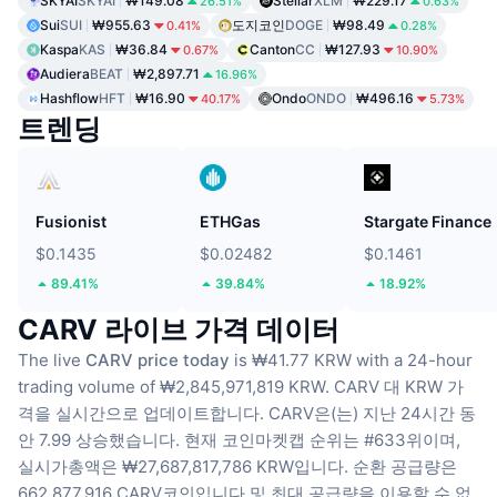
SKYAI
SKYAI
₩149.08
Stellar
XLM
₩229.17
26.51%
0.63%
Sui
SUI
₩955.63
도지코인
DOGE
₩98.49
0.41%
0.28%
Kaspa
KAS
₩36.84
Canton
CC
₩127.93
0.67%
10.90%
Audiera
BEAT
₩2,897.71
16.96%
Hashflow
HFT
₩16.90
Ondo
ONDO
₩496.16
40.17%
5.73%
트렌딩
Fusionist
ETHGas
Stargate Finance
$0.1435
$0.02482
$0.1461
89.41%
39.84%
18.92%
CARV 라이브 가격 데이터
The live
CARV price today
is ₩41.77 KRW with a 24-hour
trading volume of ₩2,845,971,819 KRW.
CARV 대 KRW 가
격을 실시간으로 업데이트합니다.
CARV은(는) 지난 24시간 동
안 7.99 상승했습니다.
현재 코인마켓캡 순위는 #633위이며,
실시가총액은 ₩27,687,817,786 KRW입니다.
순환 공급량은
662,877,916 CARV코인입니다
및 최대 공급량을 이용할 수 없