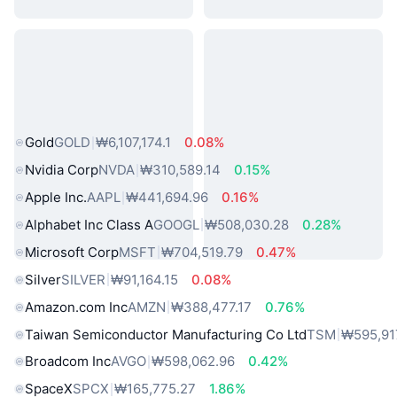
인기 실물 자산
Gold
GOLD
₩6,107,174.1
0.08%
Nvidia Corp
NVDA
₩310,589.14
0.15%
Apple Inc.
AAPL
₩441,694.96
0.16%
Alphabet Inc Class A
GOOGL
₩508,030.28
0.28%
Microsoft Corp
MSFT
₩704,519.79
0.47%
Silver
SILVER
₩91,164.15
0.08%
Amazon.com Inc
AMZN
₩388,477.17
0.76%
Taiwan Semiconductor Manufacturing Co Ltd
TSM
₩595,91
Broadcom Inc
AVGO
₩598,062.96
0.42%
SpaceX
SPCX
₩165,775.27
1.86%