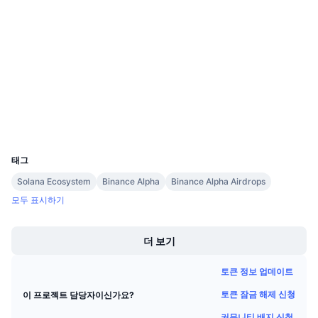
4.4
다가오는 판매
평가(CertiK)
펀딩비
배우며 수익 창출
감사
etherscan.io
일정
익스플로러
ICO 캘린더
지갑
UCID
이벤트 달력
33372
태그
Solana Ecosystem
Binance Alpha
Binance Alpha Airdrops
모두 표시하기
Boost
더 보기
토큰 정보 업데이트
토큰 잠금 해제 신청
이 프로젝트 담당자이신가요?
커뮤니티 배지 신청