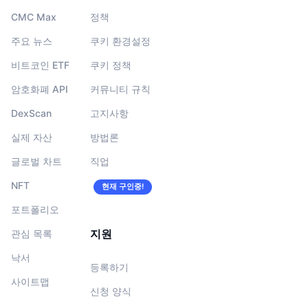
CMC Max
정책
주요 뉴스
쿠키 환경설정
비트코인 ETF
쿠키 정책
암호화폐 API
커뮤니티 규칙
DexScan
고지사항
실제 자산
방법론
글로벌 차트
직업
NFT
현재 구인중!
포트폴리오
지원
관심 목록
낙서
등록하기
사이트맵
신청 양식