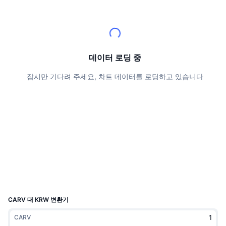
상위 트레이더들
기사들
거래소 유입/유출
DEX API
계산기
리더보드
스팟
센티멘트
엔터프라이즈
뉴스레터
지표
트렌딩
파생상품
가격
CMC Launch
데이터 로딩 중
예정
공포 및 탐욕 지수.
잠시만 기다려 주세요, 차트 데이터를 로딩하고 있습니다
리소스
CMC 랩스
최근 상장된 종목
알트코인 시즌 지수
CMC Max
상승 및 하락 종목
시장 주기 지표
문서
주요 뉴스
가장 많이 방문한 종목
비트코인 도미넌스
FAQ
텔레그램 봇
커뮤니티 정서
CoinMarketCap 20 지수
AI 통합
광고
체인 순위
CoinMarketCap 100 지수
CMC 에이전트 허브
CARV 대 KRW 변환기
예측 시장
ETF 자금 흐름
사이트 위젯
CARV
스킬 마켓플레이스