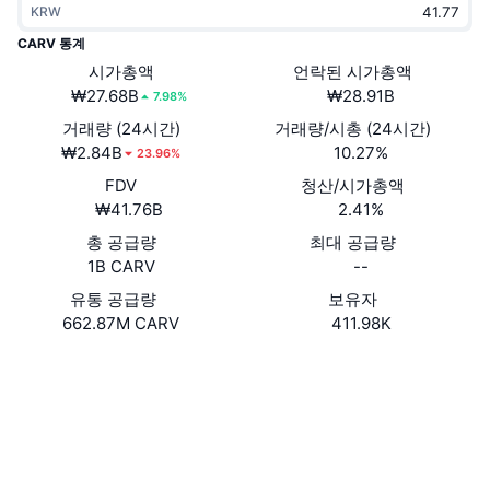
KRW
트렌딩
가상자산 ETF
가상자산 배우기
CMC MCP
CARV 통계
신규
시가총액
언락된 시가총액
비트코인 ETF
x402
뉴스
₩27.68B
₩28.91B
7.98%
크립토
이더리움 ETF
거래량 (24시간)
거래량/시총 (24시간)
아카데미
₩2.84B
10.27%
23.96%
정치
FDV
청산/시가총액
기술적 분석
조사
₩41.76B
2.41%
스포츠
총 공급량
최대 공급량
RSI
비디오
1B CARV
--
금융
MACD
유통 공급량
보유자
용어집
662.87M CARV
411.98K
테크
웹사이트
Website
Whitepaper
파생상품
캠페인
NFT
소셜 미디어
개요
에어드롭
전체 NFT 통계
0xc08C...10AA8C
계약
청산
다이아몬드 리워드