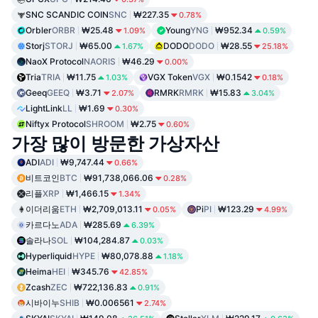
SNC SCANDIC COIN
SNC
₩227.35
0.78%
Orbler
ORBR
₩25.48
Young
YNG
₩952.34
1.09%
0.59%
Storj
STORJ
₩65.00
DODO
DODO
₩28.55
1.67%
25.18%
NaoX Protocol
NAORIS
₩46.29
0.00%
Tria
TRIA
₩11.75
VGX Token
VGX
₩0.1542
1.03%
0.18%
Geeq
GEEQ
₩3.71
RMRK
RMRK
₩15.83
2.07%
3.04%
LightLink
LL
₩1.69
0.30%
Niftyx Protocol
SHROOM
₩2.75
0.60%
가장 많이 방문한 가상자산
ADI
ADI
₩9,747.44
0.66%
비트코인
BTC
₩91,738,066.06
0.28%
리플
XRP
₩1,466.15
1.34%
이더리움
ETH
₩2,709,013.11
Pi
PI
₩123.29
0.05%
4.99%
카르다노
ADA
₩285.69
6.39%
솔라나
SOL
₩104,284.87
0.03%
Hyperliquid
HYPE
₩80,078.88
1.18%
Heima
HEI
₩345.76
42.85%
Zcash
ZEC
₩722,136.83
0.91%
시바이누
SHIB
₩0.006561
2.74%