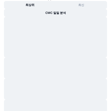
트렌딩
가상자산 ETF
최상위
최신
가상자산 배우기
CMC MCP
CMC 일일 분석
신규
비트코인 ETF
x402
뉴스
크립토
이더리움 ETF
아카데미
정치
기술적 분석
조사
스포츠
RSI
비디오
금융
MACD
용어집
테크
파생상품
캠페인
NFT
개요
에어드롭
전체 NFT 통계
청산
다이아몬드 리워드