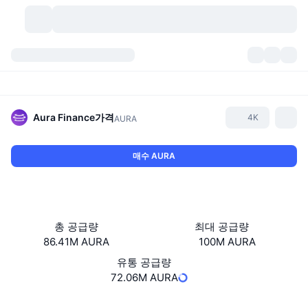
가상자산
대시보드
가상자산
DexScan
시장
순위
Aura Finance
가격
4K
AURA
시그널
거래소
카테고리
New
시장 개요
매수 AURA
요즘 핫한 종목
커뮤니티
과거 스냅샷
현물 시장
중앙화 거래소
새로운
피드
API
토큰 락업 해제
가상자산 수
스팟
총 공급량
최대 공급량
86.41M AURA
100M AURA
상승 종목
주제
이자농사
서비스
비트코인 트레저리
파생상품
API
유통 공급량
밈 탐색기
72.06M AURA
라이브
실제 자산
BNB 트레저리
서비스
암호화폐 API
탈중앙화 거래소
웹사이트
Website