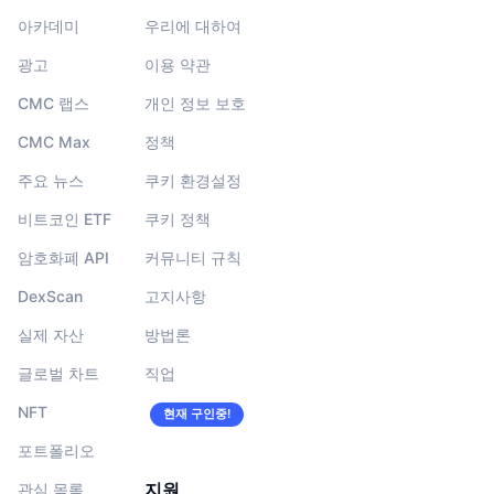
아카데미
우리에 대하여
광고
이용 약관
CMC 랩스
개인 정보 보호
CMC Max
정책
주요 뉴스
쿠키 환경설정
비트코인 ETF
쿠키 정책
암호화폐 API
커뮤니티 규칙
DexScan
고지사항
실제 자산
방법론
글로벌 차트
직업
NFT
현재 구인중!
포트폴리오
지원
관심 목록