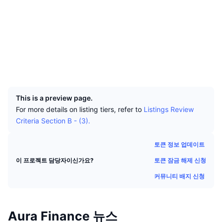
상위 트레이더들
기사들
거래소 유입/유출
DEX API
계산기
소셜 미디어
리더보드
스팟
계약
0xc0c2...903dbf
센티멘트
엔터프라이즈
뉴스레터
3.8
지표
트렌딩
파생상품
평가(CertiK)
익스플로러
etherscan.io
가격
CMC Launch
예정
공포 및 탐욕 지수.
지갑
UCID
리소스
CMC 랩스
21532
최근 상장된 종목
알트코인 시즌 지수
This is a preview page.
CMC Max
상승 및 하락 종목
시장 주기 지표
For more details on listing tiers, refer to
Listings Review
문서
Criteria Section B - (3).
주요 뉴스
가장 많이 방문한 종목
비트코인 도미넌스
FAQ
토큰 정보 업데이트
텔레그램 봇
커뮤니티 정서
CoinMarketCap 20 지수
토큰 잠금 해제 신청
이 프로젝트 담당자이신가요?
AI 통합
광고
체인 순위
CoinMarketCap 100 지수
커뮤니티 배지 신청
CMC 에이전트 허브
예측 시장
ETF 자금 흐름
사이트 위젯
Aura Finance 뉴스
스킬 마켓플레이스