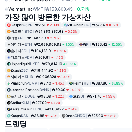
Walmart Inc
WMT
₩159,809.45
0.71%
가장 많이 방문한 가상자산
Casper
CSPR
₩2.61
ZIGChain
ZIG
₩57.34
2.39%
0.72%
비트코인
BTC
₩91,368,353.63
0.23%
리플
XRP
₩1,485.39
2.71%
이더리움
ETH
₩2,689,909.92
Pi
PI
₩133.42
1.00%
12.36%
솔라나
SOL
₩104,128.91
1.26%
카르다노
ADA
₩269.81
1.43%
Hyperliquid
HYPE
₩79,814.10
0.38%
Zcash
ZEC
₩718,441.92
1.89%
시바이누
SHIB
₩0.006828
3.45%
Pump.fun
PUMP
₩3.40
Heima
HEI
₩387.86
1.45%
67.85%
Lorenzo Protocol
BANK
₩59.39
24.20%
도지코인
DOGE
₩98.69
Sui
SUI
₩971.76
1.22%
1.55%
Stellar
XLM
₩227.92
4.50%
Terra Classic
LUNC
₩0.06992
2.74%
Kaspa
KAS
₩36.85
Ondo
ONDO
₩525.00
1.78%
2.21%
트렌딩