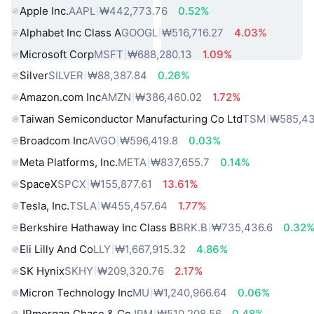
Apple Inc.
AAPL
₩442,773.76
0.52%
Alphabet Inc Class A
GOOGL
₩516,716.27
4.03%
Microsoft Corp
MSFT
₩688,280.13
1.09%
Silver
SILVER
₩88,387.84
0.26%
Amazon.com Inc
AMZN
₩386,460.02
1.72%
Taiwan Semiconductor Manufacturing Co Ltd
TSM
₩585,43
Broadcom Inc
AVGO
₩596,419.8
0.03%
Meta Platforms, Inc.
META
₩837,655.7
0.14%
SpaceX
SPCX
₩155,877.61
13.61%
Tesla, Inc.
TSLA
₩455,457.64
1.77%
Berkshire Hathaway Inc Class B
BRK.B
₩735,436.6
0.32
Eli Lilly And Co
LLY
₩1,667,915.32
4.86%
SK Hynix
SKHY
₩209,320.76
2.17%
Micron Technology Inc
MU
₩1,240,966.64
0.06%
JPmorgan Chase & Co
JPM
₩510,208.56
0.48%