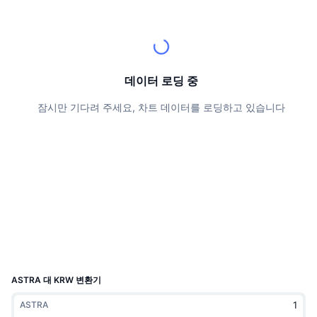
상위 트레이더들
기사들
거래소 유입/유출
DEX API
계산기
리더보드
스팟
센티멘트
엔터프라이즈
뉴스레터
지표
트렌딩
파생상품
가격
CMC Launch
데이터 로딩 중
예정
공포 및 탐욕 지수.
잠시만 기다려 주세요, 차트 데이터를 로딩하고 있습니다
리소스
CMC 랩스
최근 상장된 종목
알트코인 시즌 지수
CMC Max
상승 및 하락 종목
시장 주기 지표
문서
주요 뉴스
가장 많이 방문한 종목
비트코인 도미넌스
FAQ
텔레그램 봇
커뮤니티 정서
CoinMarketCap 20 지수
AI 통합
광고
체인 순위
CoinMarketCap 100 지수
CMC 에이전트 허브
ASTRA 대 KRW 변환기
예측 시장
ETF 자금 흐름
사이트 위젯
ASTRA
스킬 마켓플레이스