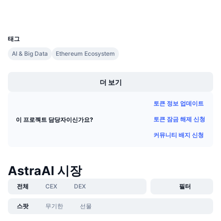
다가오는 판매
지갑
펀딩비
배우며 수익 창출
UCID
29593
태그
일정
AI & Big Data
Ethereum Ecosystem
Boost
ICO 캘린더
더 보기
이벤트 달력
토큰 정보 업데이트
토큰 잠금 해제 신청
이 프로젝트 담당자이신가요?
커뮤니티 배지 신청
AstraAI 시장
전체
CEX
DEX
필터
스팟
무기한
선물