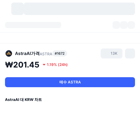
가상자산
대시보드
가상자산
DexScan
시장
순위
AstraAI
가격
13K
#1672
ASTRA
₩201.45
1.19%
(
24h
)
시그널
거래소
카테고리
New
시장 개요
요즘 핫한 종목
커뮤니티
과거 스냅샷
현물 시장
중앙화 거래소
매수 ASTRA
새로운
피드
API
토큰 락업 해제
가상자산 수
스팟
AstraAI 대 KRW 차트
상승 종목
주제
이자농사
서비스
비트코인 트레저리
파생상품
API
밈 탐색기
라이브
실제 자산
BNB 트레저리
서비스
암호화폐 API
탈중앙화 거래소