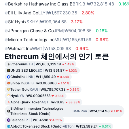
Berkshire Hathaway Inc Class B
BRK.B
₩732,815.48
0.16
Eli Lilly And Co
LLY
₩1,597,230.35
2.80%
SK Hynix
SKHY
₩199,064.68
3.17%
JPmorgan Chase & Co
JPM
₩504,098.85
0.18%
Micron Technology Inc
MU
₩1,165,691.59
0.98%
Walmart Inc
WMT
₩158,005.93
0.66%
Ethereum 체인에서의 인기 토큰
Ethereum
ETH
₩2,663,329.19
1.49%
UNUS SED LEO
LEO
₩13,951.87
1.03%
Chainlink
LINK
₩11,859.49
0.58%
Shiba Inu
SHIB
₩0.006966
1.51%
Tether Gold
XAUt
₩5,785,707.33
0.86%
Nya
NYA
₩0.00005558
0.66%
Alpha Quark Token
AQT
₩78.63
38.33%
BitMine Immersion Technologies
BMNRon
₩24,514.98
1.01%
Tokenized Stock (Ondo)
Balance
EPT
₩0.4588
4.39%
Abbott Tokenized Stock (Ondo)
ABTon
₩152,589.24
0.51%