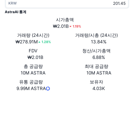
KRW
트렌딩
가상자산 ETF
가상자산 배우기
CMC MCP
AstraAI 통계
신규
시가총액
비트코인 ETF
x402
뉴스
₩2.01B
1.19%
크립토
이더리움 ETF
거래량 (24시간)
거래량/시총 (24시간)
아카데미
₩278.91M
13.84%
1.28%
정치
FDV
청산/시가총액
기술적 분석
조사
₩2.01B
6.88%
스포츠
총 공급량
최대 공급량
RSI
비디오
10M ASTRA
10M ASTRA
금융
MACD
유통 공급량
보유자
용어집
9.99M ASTRA
4.03K
테크
Website
Whitepaper
파생상품
캠페인
웹사이트
NFT
개요
에어드롭
소셜 미디어
계약
전체 NFT 통계
0x0aA8...25b95b
청산
다이아몬드 리워드
익스플로러
etherscan.io