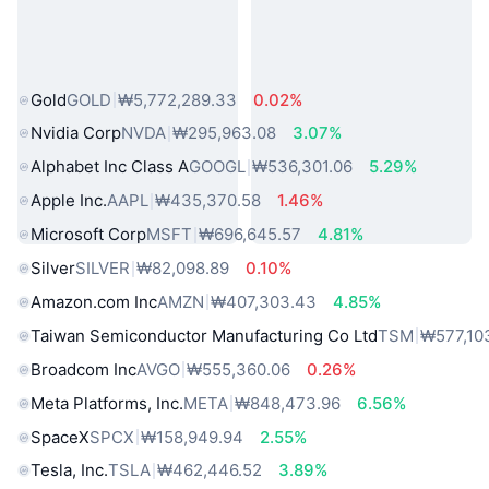
인기 실물 자산
Gold
GOLD
₩5,772,289.33
0.02%
Nvidia Corp
NVDA
₩295,963.08
3.07%
Alphabet Inc Class A
GOOGL
₩536,301.06
5.29%
Apple Inc.
AAPL
₩435,370.58
1.46%
Microsoft Corp
MSFT
₩696,645.57
4.81%
Silver
SILVER
₩82,098.89
0.10%
Amazon.com Inc
AMZN
₩407,303.43
4.85%
Taiwan Semiconductor Manufacturing Co Ltd
TSM
₩577,10
Broadcom Inc
AVGO
₩555,360.06
0.26%
Meta Platforms, Inc.
META
₩848,473.96
6.56%
SpaceX
SPCX
₩158,949.94
2.55%
Tesla, Inc.
TSLA
₩462,446.52
3.89%