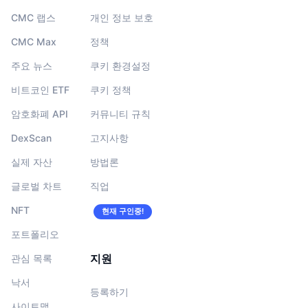
CMC 랩스
개인 정보 보호
CMC Max
정책
주요 뉴스
쿠키 환경설정
비트코인 ETF
쿠키 정책
암호화폐 API
커뮤니티 규칙
DexScan
고지사항
실제 자산
방법론
글로벌 차트
직업
NFT
현재 구인중!
포트폴리오
지원
관심 목록
낙서
등록하기
사이트맵