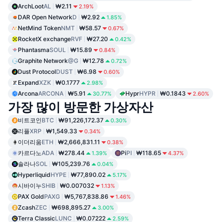
ArchLoot
AL
₩2.11
2.19%
DAR Open Network
D
₩2.92
1.85%
NetMind Token
NMT
₩58.57
0.67%
RocketX exchange
RVF
₩27.20
0.42%
Phantasma
SOUL
₩15.89
0.84%
Graphite Network
@G
₩12.78
0.72%
Dust Protocol
DUST
₩6.98
0.60%
Expand
XZK
₩0.1777
2.98%
Arcona
ARCONA
₩5.91
Hypr
HYPR
₩0.1843
30.77%
2.60%
가장 많이 방문한 가상자산
비트코인
BTC
₩91,226,172.37
0.30%
리플
XRP
₩1,549.33
0.34%
이더리움
ETH
₩2,666,831.11
0.38%
카르다노
ADA
₩278.44
Pi
PI
₩118.65
1.39%
4.37%
솔라나
SOL
₩105,239.76
0.04%
Hyperliquid
HYPE
₩77,890.02
5.17%
시바이누
SHIB
₩0.007032
1.13%
PAX Gold
PAXG
₩5,767,838.86
1.46%
Zcash
ZEC
₩698,895.27
3.00%
Terra Classic
LUNC
₩0.07222
2.59%