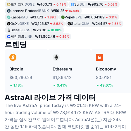
도지코인
DOGE
₩100.73
Sui
SUI
₩992.76
0.49%
0.08%
Lorenzo Protocol
BANK
₩59.25
16.49%
Kaspa
KAS
₩37.73
Pepe
PEPE
₩0.004169
1.89%
0.11%
DeXe
DEXE
₩3,126.87
Stellar
XLM
₩244.57
8.52%
2.55%
Bless
BLESS
₩28.36
18.00%
체인링크
LINK
₩11,802.46
0.89%
트렌딩
Bitcoin
Ethereum
Biconomy
$63,780.29
$1,864.12
$0.0181
1.18%
0.41%
49.67%
AstraAI 라이브 가격 데이터
The live
AstraAI price today
is ₩201.45 KRW with a 24-
hour trading volume of ₩278,914,172 KRW.
ASTRA 대 KRW
가격을 실시간으로 업데이트합니다.
AstraAI은(는) 지난 24시
간 동안 1.19 하락했습니다.
현재 코인마켓캡 순위는 #1672위이