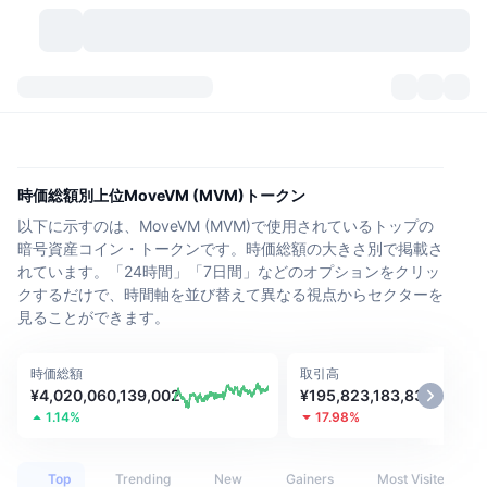
暗号資産
ダッシュボード
暗号資産
DexScan
市場数
ランキング
時価総額別上位MoveVM (MVM)トークン
以下に示すのは、MoveVM (MVM)で使用されているトップの
シグナル
取引所
カテゴリー
New
市況概要
暗号資産コイン・トークンです。時価総額の大きさ別で掲載さ
れています。「24時間」「7日間」などのオプションをクリッ
人気急上昇
コミュニティ
過去のスナップショット
現物市場
中央集権型取引所
クするだけで、時間軸を並び替えて異なる視点からセクターを
見ることができます。
新規
フィード
API
トークンのロック解除
暗号資産の数
現物
時価総額
取引高
値上がり銘柄
トピック
利回り
プロダクト
ビットコイントレジャリー
デリバティブ
API
¥4,020,060,139,002
¥195,823,183,833
1.14%
17.98%
ミームエクスプローラー
ライブ
実世界資産
BNBトレジャリー
プロダクト
暗号資産API
分散型取引所
Top
Trending
New
Gainers
Most Visited