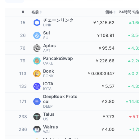
トップトレーダー
記事一覧
取引所の流入/流出
DEX API
コンバーター
リーダーボード
現物
#
名前
価格
24時間 %
センチメント
エンタープライズ
ニュースレター
チェーンリンク
インジケーター
トレンド
デリバティブ
15
￥1,315.62
1.
LINK
料金
Sui
CMC Launch
26
￥109.91
3.
上場予定
恐怖と強欲指数・
SUI
Aptos
リソース
CMCラボ
76
￥95.54
4.
最近追加されたコイン
アルトコインシーズンインデックス
APT
PancakeSwap
79
￥226.66
2.
CMC Max
CAKE
上昇率上位＆下落率上位
市場サイクル指標
ドキュメンテーション
Bonk
113
￥0.0003947
0.
BONK
トップニュース
訪問数最多
ビットコインのドミナンス
IOTA
よくある質問
133
￥5.57
4.
IOTA
Telegramボット
コミュニティセンチメント
CoinMarketCap 20インデックス
DeepBook Proto
171
col
￥2.80
14.
AIインテグレーション
DEEP
広告掲載について
チェーンランキング
CoinMarketCap 100インデックス
Talus
238
￥7.73
5.
CMCエージェントハブ
US
Walrus
予測市場
ETFフロー
286
￥4.00
1.
サイトウィジェット
WAL
スキルマーケットプレイス