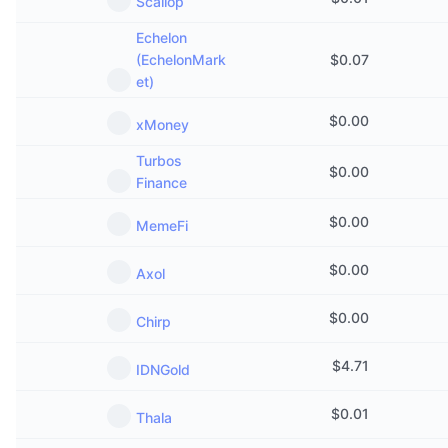
Scallop
Echelon
(EchelonMark
$
0.07
et)
$
0.00
xMoney
Turbos
$
0.00
Finance
$
0.00
MemeFi
$
0.00
Axol
$
0.00
Chirp
$
4.71
IDNGold
$
0.01
Thala