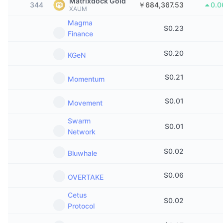
Matrixdock Gold
344
￥684,367.53
0.
トレンド
暗号資産ETF
XAUM
学ぶ
CMC MCP
Magma
$
0.23
新着
ビットコインETF
Finance
x402
ニュース
$
0.20
KGeN
クリプト
イーサリアムETF
アカデミー
$
0.21
Momentum
政治
テクニカル分析
リサーチ
$
0.01
Movement
スポーツ
RSI
ビデオ一覧
Swarm
$
0.01
ファイナンス
Network
MACD
暗号資産用語集
$
0.02
テック
Bluwhale
デリバティブ
キャンペーン
$
0.06
OVERTAKE
NFT
概要
エアドロップ
Cetus
$
0.02
Protocol
NFT総合統計
清算
ダイヤモンド・リワード