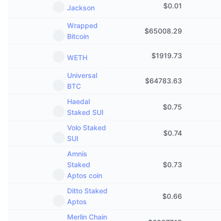
$
0.01
Jackson
Wrapped
$
65008.29
Bitcoin
$
1919.73
WETH
Universal
$
64783.63
BTC
Haedal
$
0.75
Staked SUI
Volo Staked
$
0.74
SUI
Amnis
Staked
$
0.73
Aptos coin
Ditto Staked
$
0.66
Aptos
Merlin Chain