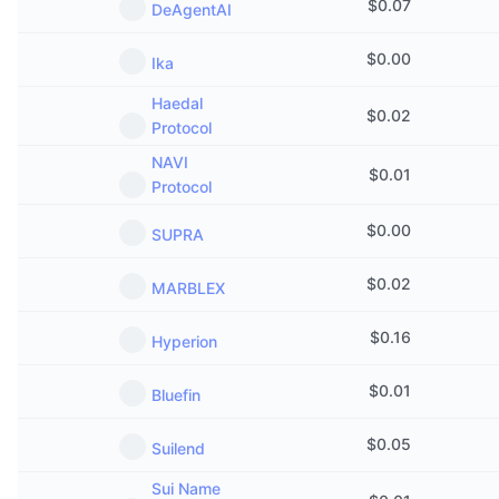
$
0.07
DeAgentAI
今後の販売予定
ファンディングレート
学んで稼ぐ
$
0.00
Ika
カレンダー
Haedal
$
0.02
Protocol
ICOカレンダー
NAVI
$
0.01
Protocol
イベントカレンダー
$
0.00
SUPRA
$
0.02
MARBLEX
$
0.16
Hyperion
$
0.01
Bluefin
$
0.05
Suilend
Sui Name